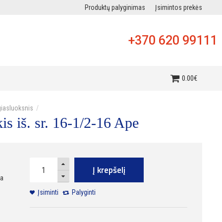
Produktų palyginimas
Įsimintos prekės
+370 620 99111
i
0
.
00
€
iasluoksnis
is iš. sr. 16-1/2-16 Ape
Į krepšelį
ra
Įsiminti
Palyginti