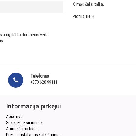
Kilmės šalis Italija.
Profilis TH; H
ikslumų dėl to duomenis verta
is.
Telefonas
+370 620 99111
Informacija pirkėjui
Apie mus
Susisiekite su mumis
Apmokėjimo būdai
Prekių pristatymas / atsiėmimas