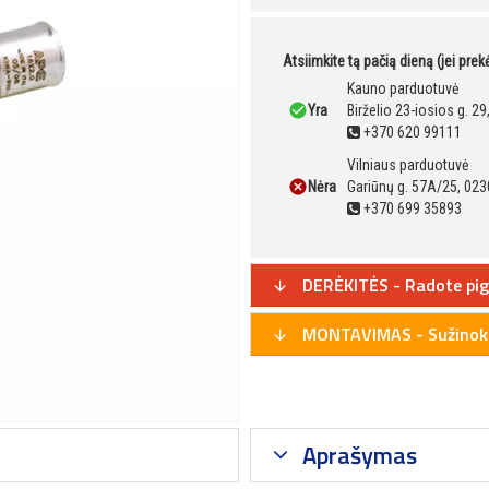
Atsiimkite tą pačią dieną (jei pre
Kauno parduotuvė
Yra
Birželio 23-iosios g. 2
+370 620 99111
Vilniaus parduotuvė
Nėra
Gariūnų g. 57A/25, 023
+370 699 35893
DERĖKITĖS - Radote pig
MONTAVIMAS - Sužinoki
Aprašymas