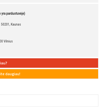
kė yra parduotuvėje)
9, 50201, Kaunas
00 Vilnius
iau?
te daugiau!