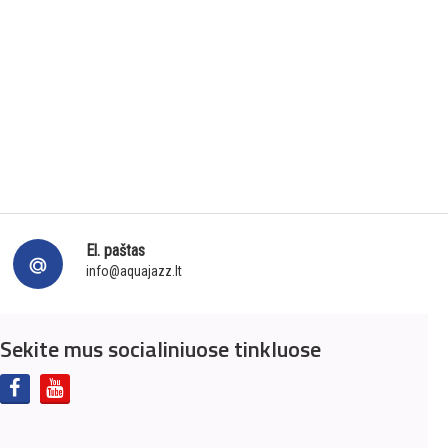
El. paštas
info@aquajazz.lt
Sekite mus socialiniuose tinkluose