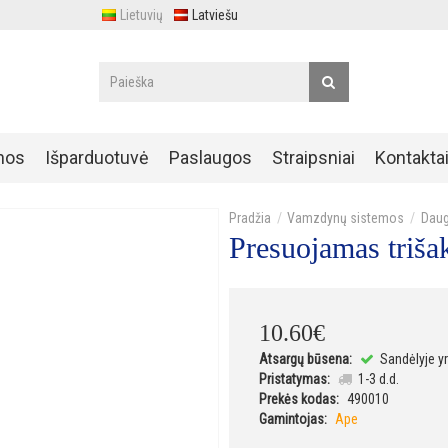
Lietuvių
Latviešu
nos
Išparduotuvė
Paslaugos
Straipsniai
Kontakta
Vamzdynų sistemos
Daug
Presuojamas trišak
10
.
60
€
Atsargų būsena:
Sandėlyje y
Pristatymas:
1-3 d.d.
Prekės kodas:
490010
Gamintojas:
Ape