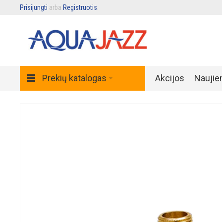
Prisijungti
arba
Registruotis
.
Prekių katalogas
Akcijos
Naujie