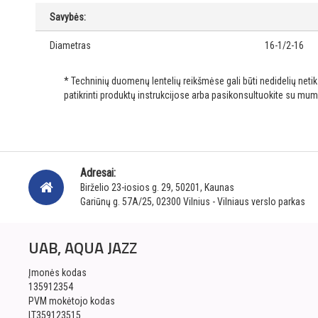
Savybės:
Diametras
16-1/2-16
* Techninių duomenų lentelių reikšmėse gali būti nedidelių net
patikrinti produktų instrukcijose arba pasikonsultuokite su mum
Adresai:
Birželio 23-iosios g. 29, 50201, Kaunas
Gariūnų g. 57A/25, 02300 Vilnius - Vilniaus verslo parkas
UAB, AQUA JAZZ
Įmonės kodas
135912354
PVM mokėtojo kodas
LT359123515