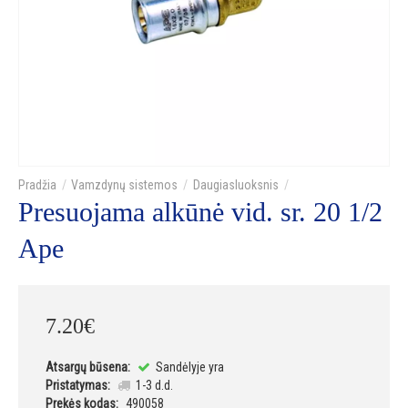
Vamzdynų sistemos
Daugiasluoksnis
Presuojama alkūnė vid. sr. 20 1/2
Ape
7
.
20
€
Atsargų būsena:
Sandėlyje yra
Pristatymas:
1-3 d.d.
Prekės kodas:
490058