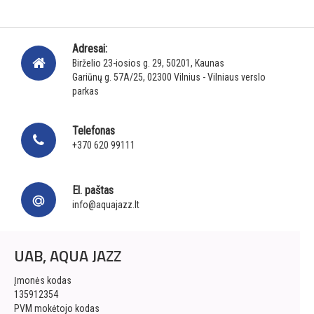
Adresai:
Birželio 23-iosios g. 29, 50201, Kaunas
Gariūnų g. 57A/25, 02300 Vilnius - Vilniaus verslo
parkas
Telefonas
+370 620 99111
El. paštas
info@aquajazz.lt
UAB, AQUA JAZZ
Įmonės kodas
135912354
PVM mokėtojo kodas