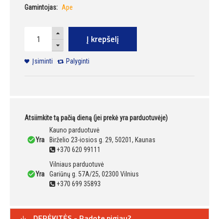
Gamintojas:
Ape
Į krepšelį
Įsiminti
Palyginti
Atsiimkite tą pačią dieną (jei prekė yra parduotuvėje)
Kauno parduotuvė
Yra
Birželio 23-iosios g. 29, 50201, Kaunas
+370 620 99111
Vilniaus parduotuvė
Yra
Gariūnų g. 57A/25, 02300 Vilnius
+370 699 35893
DERĖKITĖS - Radote pigiau?