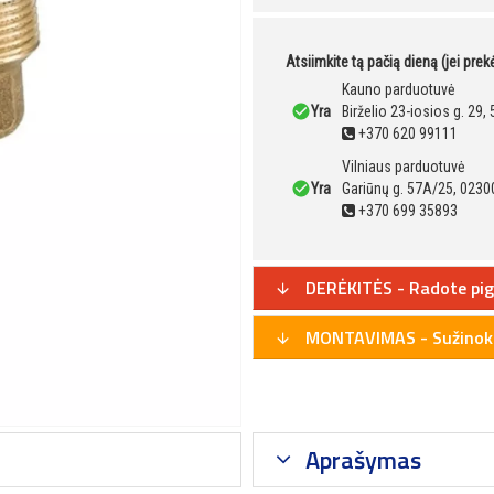
Atsiimkite tą pačią dieną (jei pre
Kauno parduotuvė
Yra
Birželio 23-iosios g. 29
+370 620 99111
Vilniaus parduotuvė
Yra
Gariūnų g. 57A/25, 02300
+370 699 35893
DERĖKITĖS - Radote pig
MONTAVIMAS - Sužinoki
Aprašymas