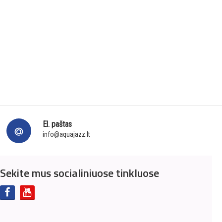
El. paštas
info@aquajazz.lt
Sekite mus socialiniuose tinkluose