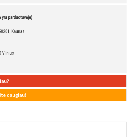
kė yra parduotuvėje)
, 50201, Kaunas
 Vilnius
iau?
te daugiau!