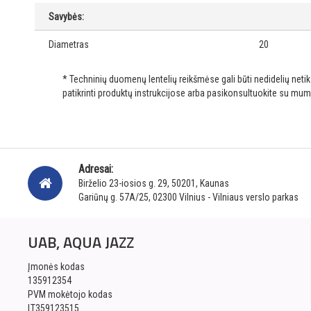
Savybės:
Diametras
20
* Techninių duomenų lentelių reikšmėse gali būti nedidelių net
patikrinti produktų instrukcijose arba pasikonsultuokite su mum
Adresai:
Birželio 23-iosios g. 29, 50201, Kaunas
Gariūnų g. 57A/25, 02300 Vilnius - Vilniaus verslo parkas
UAB, AQUA JAZZ
Įmonės kodas
135912354
PVM mokėtojo kodas
LT359123515