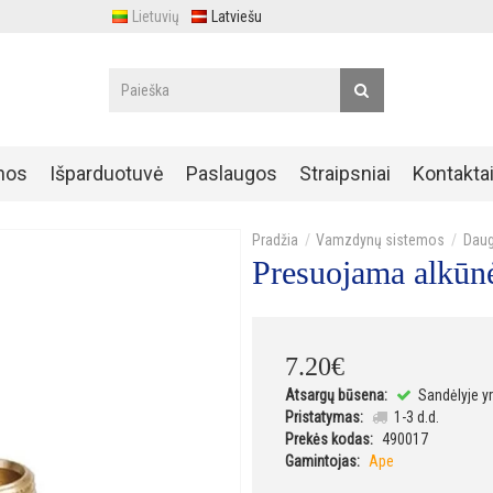
Lietuvių
Latviešu
nos
Išparduotuvė
Paslaugos
Straipsniai
Kontakta
Vamzdynų sistemos
Daug
Presuojama alkūnė 
7
.
20
€
Atsargų būsena:
Sandėlyje y
Pristatymas:
1-3 d.d.
Prekės kodas:
490017
Gamintojas:
Ape