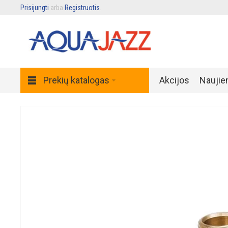
Prisijungti
arba
Registruotis
.
Prekių katalogas
Akcijos
Naujie