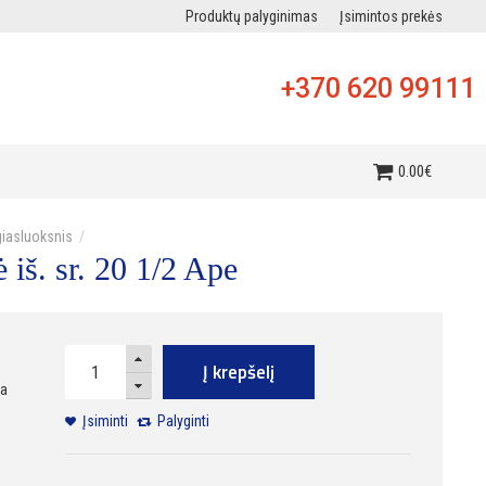
Produktų palyginimas
Įsimintos prekės
+370 620 99111
i
0
.
00
€
iasluoksnis
iš. sr. 20 1/2 Ape
Į krepšelį
ra
Įsiminti
Palyginti