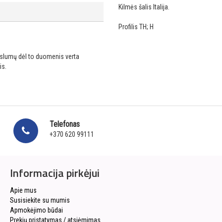
Kilmės šalis Italija.
Profilis TH; H
ikslumų dėl to duomenis verta
is.
Telefonas
+370 620 99111
Informacija pirkėjui
Apie mus
Susisiekite su mumis
Apmokėjimo būdai
Prekių pristatymas / atsiėmimas