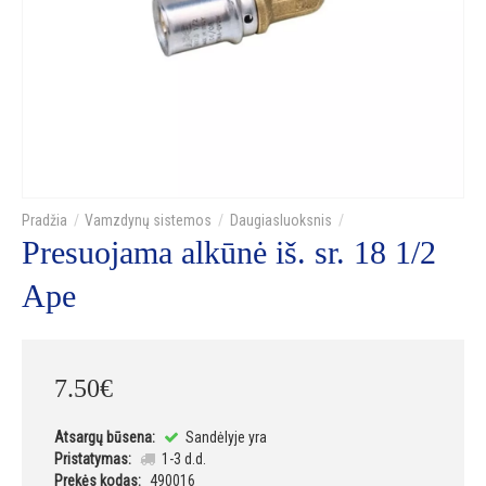
Vamzdynų sistemos
Daugiasluoksnis
Presuojama alkūnė iš. sr. 18 1/2
Ape
7
.
50
€
Atsargų būsena:
Sandėlyje yra
Pristatymas:
1-3 d.d.
Prekės kodas:
490016