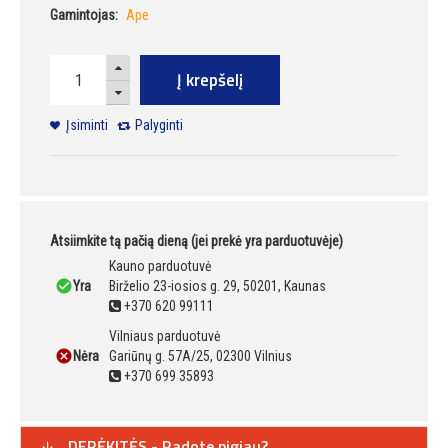
Gamintojas:
Ape
Į krepšelį
Įsiminti
Palyginti
Atsiimkite tą pačią dieną (jei prekė yra parduotuvėje)
Kauno parduotuvė
Yra
Birželio 23-iosios g. 29, 50201, Kaunas
+370 620 99111
Vilniaus parduotuvė
Nėra
Gariūnų g. 57A/25, 02300 Vilnius
+370 699 35893
DERĖKITĖS - Radote pigiau?