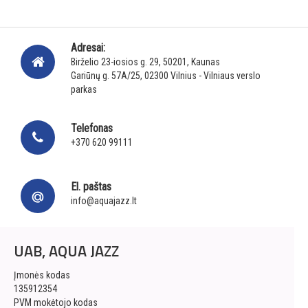
Adresai:
Birželio 23-iosios g. 29, 50201, Kaunas
Gariūnų g. 57A/25, 02300 Vilnius - Vilniaus verslo
parkas
Telefonas
+370 620 99111
El. paštas
info@aquajazz.lt
UAB, AQUA JAZZ
Įmonės kodas
135912354
PVM mokėtojo kodas