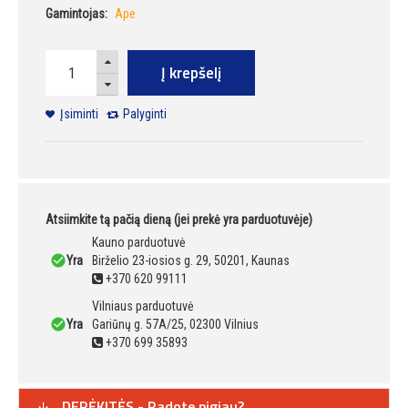
Gamintojas:
Ape
Į krepšelį
Įsiminti
Palyginti
Atsiimkite tą pačią dieną (jei prekė yra parduotuvėje)
Kauno parduotuvė
Yra
Birželio 23-iosios g. 29, 50201, Kaunas
+370 620 99111
Vilniaus parduotuvė
Yra
Gariūnų g. 57A/25, 02300 Vilnius
+370 699 35893
DERĖKITĖS - Radote pigiau?