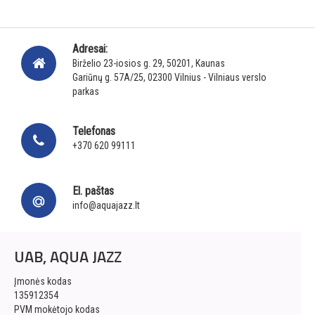
Adresai:
Birželio 23-iosios g. 29, 50201, Kaunas
Gariūnų g. 57A/25, 02300 Vilnius - Vilniaus verslo
parkas
Telefonas
+370 620 99111
El. paštas
info@aquajazz.lt
UAB, AQUA JAZZ
Įmonės kodas
135912354
PVM mokėtojo kodas