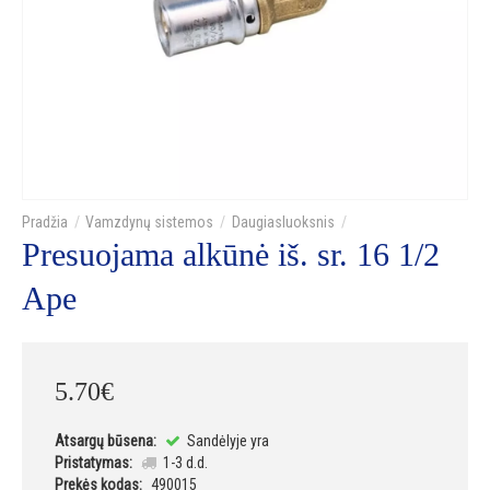
Vamzdynų sistemos
Daugiasluoksnis
Presuojama alkūnė iš. sr. 16 1/2
Ape
5
.
70
€
Atsargų būsena:
Sandėlyje yra
Pristatymas:
1-3 d.d.
Prekės kodas:
490015