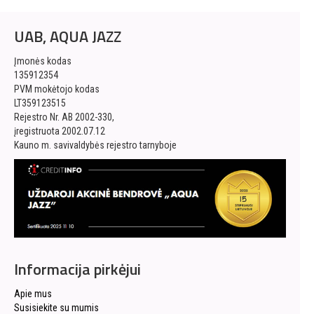
UAB, AQUA JAZZ
Įmonės kodas
135912354
PVM mokėtojo kodas
LT359123515
Rejestro Nr. AB 2002-330,
įregistruota 2002.07.12
Kauno m. savivaldybės rejestro tarnyboje
Informacija pirkėjui
Apie mus
Susisiekite su mumis