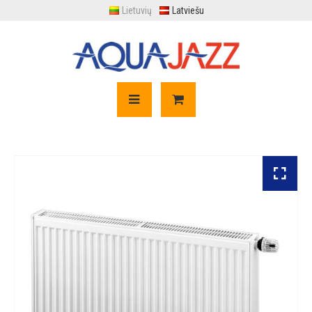
Lietuvių
Latviešu