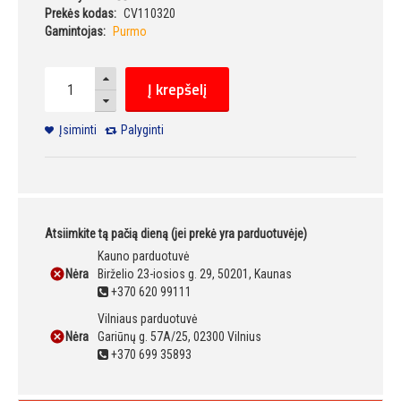
Prekės kodas:
CV110320
Gamintojas:
Purmo
Į krepšelį
Įsiminti
Palyginti
Atsiimkite tą pačią dieną (jei prekė yra parduotuvėje)
Kauno parduotuvė
Nėra
Birželio 23-iosios g. 29, 50201, Kaunas
+370 620 99111
Vilniaus parduotuvė
Nėra
Gariūnų g. 57A/25, 02300 Vilnius
+370 699 35893