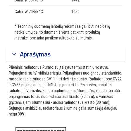
Galia, W 90/70 °C
1472
Galia, W 70/55 °C
1059
* Techninių duomenų lentelių reikšmėse gali būti nedidelių
netikslumų dėl to duomenis verta patikrinti produktų
instrukcijose arba pasikonsultuokite su mumis.
Aprašymas
Plieninis radiatorius Purmo su įtaisytu termostatiniu vožtuvu.
Pajungimai su ½″ vidiniu sriegiu. Prijungimas nuo grindų standartinio
modelio radiatoriuose CV11 – iš dešinės pusės. Radiatoriuose CV22
ir CV33 prijungimas gali būti taip pat ir iš kairės pusės, apsukus
radiatorių. Vamzdis, kuriuo paduodamas šilumnešis, visada turi būti
prijungiamas toliau nuo radiatoriaus krašto (80 mm), o vamzdis
grįžtančiajam šilumnešiui - arčiau radiatoriaus krašto (30 mm).
Sujungus atvirkščiai, radiatoriaus šiluminė galia sumažėja daugiau
negu 30%.