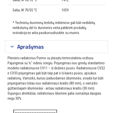
Galia, W 90/70 °C
1472
Galia, W 70/55 °C
1059
* Techninių duomenų lentelių reikšmėse gali būti nedidelių
netikslumų dėl to duomenis verta patikrinti produktų
instrukcijose arba pasikonsultuokite su mumis.
Aprašymas
Plieninis radiatorius Purmo su įtaisytu termostatiniu vožtuvu.
Pajungimai su ½″ vidiniu sriegiu. Prijungimas nuo grindų standartinio
modelio radiatoriuose CV11 – iš dešinės pusės. Radiatoriuose CV22
ir CV33 prijungimas gali būti taip pat ir iš kairės pusės, apsukus
radiatorių. Vamzdis, kuriuo paduodamas šilumnešis, visada turi būti
prijungiamas toliau nuo radiatoriaus krašto (80 mm), o vamzdis
grįžtančiajam šilumnešiui - arčiau radiatoriaus krašto (30 mm).
Sujungus atvirkščiai, radiatoriaus šiluminė galia sumažėja daugiau
negu 30%.