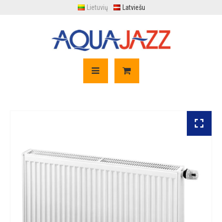
Lietuvių
Latviešu