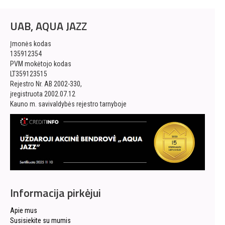
UAB, AQUA JAZZ
Įmonės kodas
135912354
PVM mokėtojo kodas
LT359123515
Rejestro Nr. AB 2002-330,
įregistruota 2002.07.12
Kauno m. savivaldybės rejestro tarnyboje
Informacija pirkėjui
Apie mus
Susisiekite su mumis