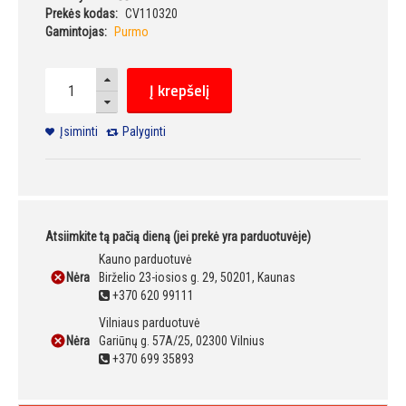
Prekės kodas:
CV110320
Gamintojas:
Purmo
Į krepšelį
Įsiminti
Palyginti
Atsiimkite tą pačią dieną (jei prekė yra parduotuvėje)
Kauno parduotuvė
Nėra
Birželio 23-iosios g. 29, 50201, Kaunas
+370 620 99111
Vilniaus parduotuvė
Nėra
Gariūnų g. 57A/25, 02300 Vilnius
+370 699 35893