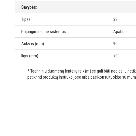
Savybės:
Tipas
33
Prijungimas prie sistemos
Apatinis
Aukštis (mm)
900
Ilgis (mm)
700
* Techninių duomenų lentelių reikšmėse gali būti nedidelių net
patikrinti produktų instrukcijose arba pasikonsultuokite su mum