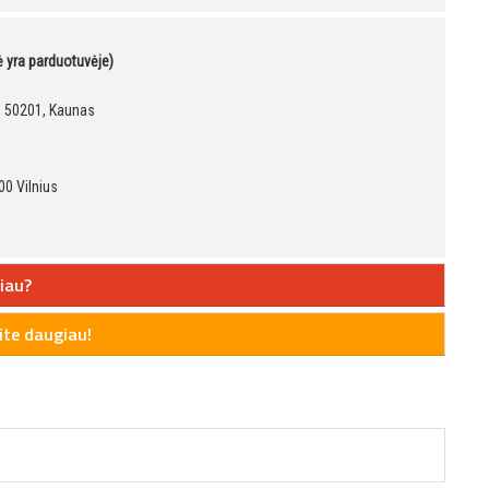
kė yra parduotuvėje)
9, 50201, Kaunas
00 Vilnius
iau?
te daugiau!