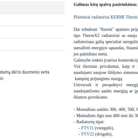
Galimas kitų spalvų pasirinkimas
Plieniniai radiatoriai KERMI Therm
Dar tobulesni "Kermi" apatinio priju
tipo ThermX2 radiatoriai su nauja
radiatoriaus galią specialiai sureguli
sumažinti energijos sąnaudas, finansi
jos paleidimo metu.
Galimybė rinktis įvairios konstrukcij
Visi išoriniai privalumai, kaip ir 
ikslumų dėl to duomenis verta
naudojami naujose šildymo sistemose,
is.
kampinį prijungimo mazgą.
Universali ir perspektyvi energ
naudojančioms saulės energiją ar 
šilumos poreikiams.
- Montažinis aukštis 300, 400, 500,
- Montažinis ilgis nuo 400 mm iki 
- Radiatorių tipai:
-
FTV11
(viengubi),
-
FTV22
(dvigubi),