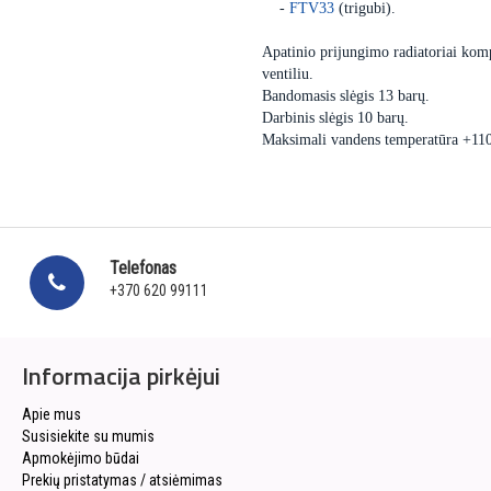
-
FTV33
(trigubi).
Apatinio prijungimo radiatoriai komp
ventiliu.
Bandomasis slėgis 13 barų.
Darbinis slėgis 10 barų.
Maksimali vandens temperatūra +11
Telefonas
+370 620 99111
Informacija pirkėjui
Apie mus
Susisiekite su mumis
Apmokėjimo būdai
Prekių pristatymas / atsiėmimas