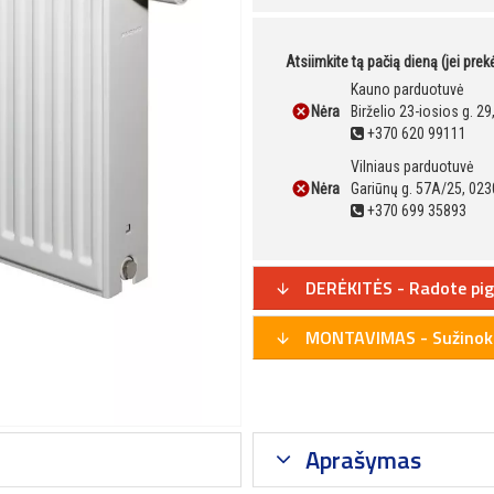
Atsiimkite tą pačią dieną (jei pre
Kauno parduotuvė
Nėra
Birželio 23-iosios g. 2
+370 620 99111
Vilniaus parduotuvė
Nėra
Gariūnų g. 57A/25, 023
+370 699 35893
DERĖKITĖS - Radote pig
MONTAVIMAS - Sužinoki
Aprašymas