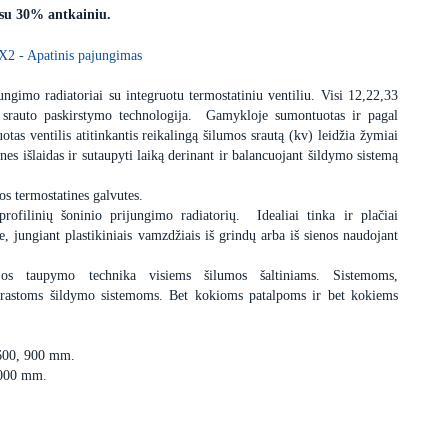
 su 30% antkainiu.
X2 - Apatinis pajungimas
ngimo radiatoriai su integruotu termostatiniu ventiliu. Visi 12,22,33
 srauto paskirstymo technologija. Gamykloje sumontuotas ir pagal
uotas ventilis atitinkantis reikalingą šilumos srautą (kv) leidžia žymiai
nes išlaidas ir sutaupyti laiką derinant ir balancuojant šildymo sistemą
os termostatines galvutes.
profilinių šoninio prijungimo radiatorių. Idealiai tinka ir plačiai
 jungiant plastikiniais vamzdžiais iš grindų arba iš sienos naudojant
ijos taupymo technika visiems šilumos šaltiniams. Sistemoms,
įprastoms šildymo sistemoms. Bet kokioms patalpoms ir bet kokiems
 600, 900 mm.
3000 mm.