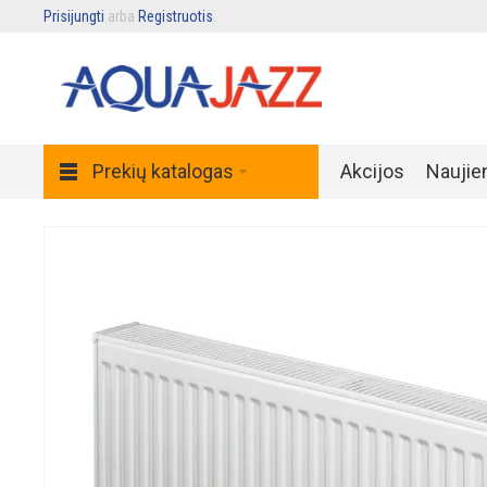
Prisijungti
arba
Registruotis
.
Prekių katalogas
Akcijos
Naujie