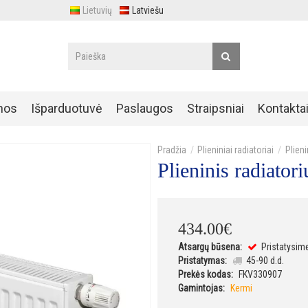
Lietuvių
Latviešu
nos
Išparduotuvė
Paslaugos
Straipsniai
Kontakta
Plieniniai radiatoriai
Plien
Plieninis radiat
434
.
00
€
Atsargų būsena:
Pristatysim
Pristatymas:
45-90 d.d.
Prekės kodas:
FKV330907
Gamintojas:
Kermi