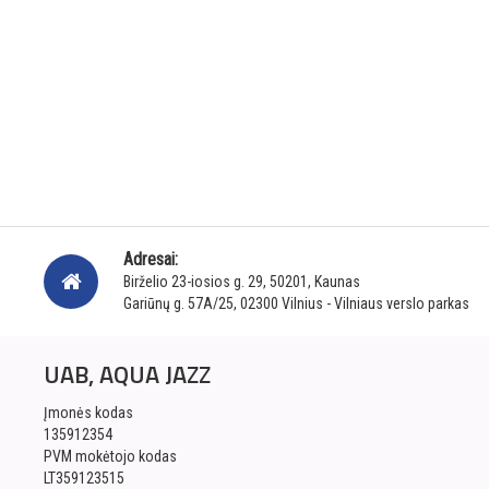
Adresai:
Birželio 23-iosios g. 29, 50201, Kaunas
Gariūnų g. 57A/25, 02300 Vilnius - Vilniaus verslo parkas
UAB, AQUA JAZZ
Įmonės kodas
135912354
PVM mokėtojo kodas
LT359123515