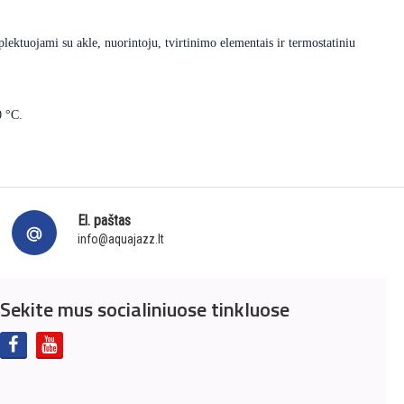
lektuojami su akle, nuorintoju, tvirtinimo elementais ir termostatiniu
0 °C.
El. paštas
info@aquajazz.lt
Sekite mus socialiniuose tinkluose