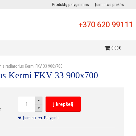
Produktų palyginimas
Įsimintos prekės
+370 620 99111
i
0
.
00
€
inis radiatorius Kermi FKV 33 900x700
orius Kermi FKV 33 900x700
Į krepšelį
e
Įsiminti
Palyginti