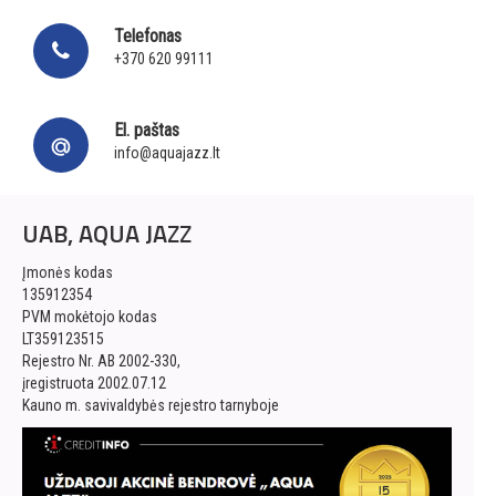
Telefonas
+370 620 99111
El. paštas
info@aquajazz.lt
UAB, AQUA JAZZ
Įmonės kodas
135912354
PVM mokėtojo kodas
LT359123515
Rejestro Nr. AB 2002-330,
įregistruota 2002.07.12
Kauno m. savivaldybės rejestro tarnyboje