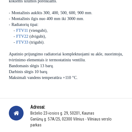
kokiems šilumos poreikiams.
- Montažinis aukštis 300, 400, 500, 600, 900 mm.
- Montažinis ilgis nuo 400 mm iki 3000 mm.
- Radiatorių tipai:
-
FTV11
(viengubi),
-
FTV22
(dvigubi),
-
FTV33
(trigubi).
Apatinio prijungimo radiatoriai komplektuojami su akle, nuorintoju,
tvirtinimo elementais ir termostatiniu ventiliu.
Bandomasis slėgis 13 barų.
Darbinis slėgis 10 barų.
Maksimali vandens temperatūra +110 °C.
Adresai:
Birželio 23-iosios g. 29, 50201, Kaunas
Gariūnų g. 57A/25, 02300 Vilnius - Vilniaus verslo
parkas