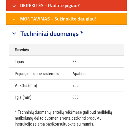
DERĖKITĖS - Radote pigiau?
MONTAVIMAS - Sužinokite daugiau!
Techniniai duomenys *
Savybės:
Tipas
33
Prijungimas prie sistemos
Apatinis
Aukštis (mm)
900
Ilgis (mm)
600
* Techninių duomenų lentelių reikšmėse gali būti nedidelių
netikslumų dėl to duomenis verta patikrinti produktų
instrukcijose arba pasikonsultuokite su mumis.