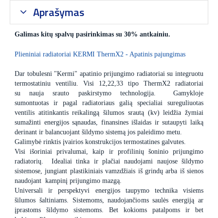
Aprašymas
Galimas kitų spalvų pasirinkimas su 30% antkainiu.
Plieniniai radiatoriai KERMI ThermX2 - Apatinis pajungimas
Dar tobulesni "Kermi" apatinio prijungimo radiatoriai su integruotu
termostatiniu ventiliu. Visi 12,22,33 tipo ThermX2 radiatoriai
su nauja srauto paskirstymo technologija. Gamykloje
sumontuotas ir pagal radiatoriaus galią specialiai sureguliuotas
ventilis atitinkantis reikalingą šilumos srautą (kv) leidžia žymiai
sumažinti energijos sąnaudas, finansines išlaidas ir sutaupyti laiką
derinant ir balancuojant šildymo sistemą jos paleidimo metu.
Galimybė rinktis įvairios konstrukcijos termostatines galvutes.
Visi išoriniai privalumai, kaip ir profilinių šoninio prijungimo
radiatorių. Idealiai tinka ir plačiai naudojami naujose šildymo
sistemose, jungiant plastikiniais vamzdžiais iš grindų arba iš sienos
naudojant kampinį prijungimo mazgą.
Universali ir perspektyvi energijos taupymo technika visiems
šilumos šaltiniams. Sistemoms, naudojančioms saulės energiją ar
įprastoms šildymo sistemoms. Bet kokioms patalpoms ir bet