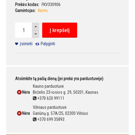
Prekės kodas:
FKV330906
Gamintojas:
Kermi
Į krepšelį
Įsiminti
Palyginti
Atsiimkite tą pačią dieną (jei prekė yra parduotuvėje)
Kauno parduotuvė
Nėra
Birželio 23-iosios g. 29, 50201, Kaunas
+370 620 99111
Vilniaus parduotuvė
Nėra
Gariūnų g. 57A/25, 02300 Vilnius
+370 699 35893