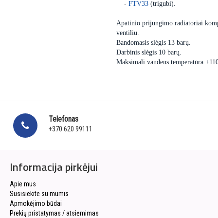
-
FTV33
(trigubi).
Apatinio prijungimo radiatoriai komp
ventiliu.
Bandomasis slėgis 13 barų.
Darbinis slėgis 10 barų.
Maksimali vandens temperatūra +11
Telefonas
+370 620 99111
Informacija pirkėjui
Apie mus
Susisiekite su mumis
Apmokėjimo būdai
Prekių pristatymas / atsiėmimas