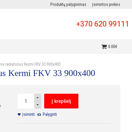
Produktų palyginimas
Įsimintos prekės
+370 620 99111
i
0
.
00
€
inis radiatorius Kermi FKV 33 900x400
orius Kermi FKV 33 900x400
Į krepšelį
e
Įsiminti
Palyginti