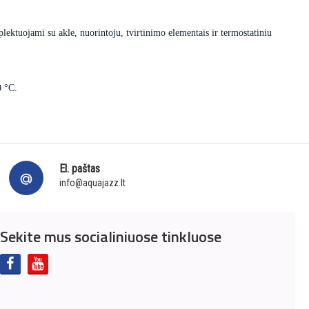
lektuojami su akle, nuorintoju, tvirtinimo elementais ir termostatiniu
0 °C.
El. paštas
info@aquajazz.lt
Sekite mus socialiniuose tinkluose