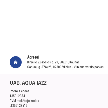
Adresai:
Birželio 23-iosios g. 29, 50201, Kaunas
Gariūnų g. 57A/25, 02300 Vilnius - Vilniaus verslo parkas
UAB, AQUA JAZZ
Įmonės kodas
135912354
PVM mokėtojo kodas
LT359123515