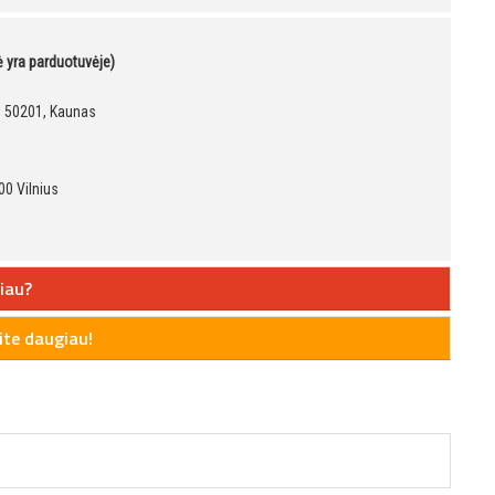
kė yra parduotuvėje)
9, 50201, Kaunas
00 Vilnius
iau?
te daugiau!