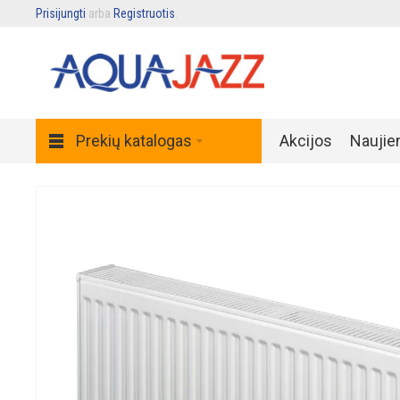
Prisijungti
arba
Registruotis
.
Prekių katalogas
Akcijos
Naujie