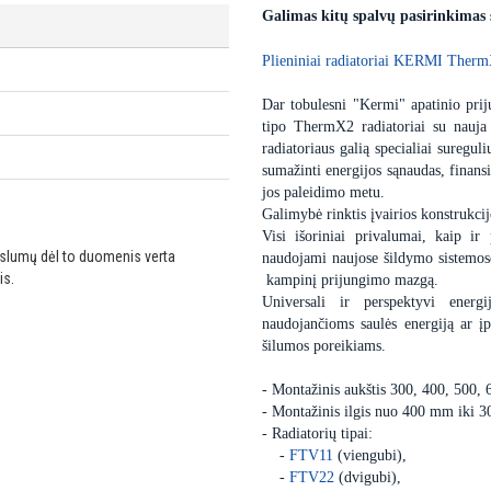
Galimas kitų spalvų pasirinkimas
Plieniniai radiatoriai KERMI Therm
Dar tobulesni "Kermi" apatinio priju
tipo ThermX2 radiatoriai su nauja
radiatoriaus galią specialiai sureguli
sumažinti energijos sąnaudas, finansi
jos paleidimo metu.
Galimybė rinktis įvairios konstrukcij
Visi išoriniai privalumai, kaip ir 
ikslumų dėl to duomenis verta
naudojami naujose šildymo sistemose,
is.
kampinį prijungimo mazgą.
Universali ir perspektyvi energ
naudojančioms saulės energiją ar 
šilumos poreikiams.
- Montažinis aukštis 300, 400, 500,
- Montažinis ilgis nuo 400 mm iki 
- Radiatorių tipai:
-
FTV11
(viengubi),
-
FTV22
(dvigubi),