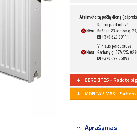
Atsiimkite tą pačią dieną (jei pre
Kauno parduotuvė
Nėra
Birželio 23-iosios g. 2
+370 620 99111
Vilniaus parduotuvė
Nėra
Gariūnų g. 57A/25, 023
+370 699 35893
DERĖKITĖS - Radote pig
MONTAVIMAS - Sužinoki
Aprašymas