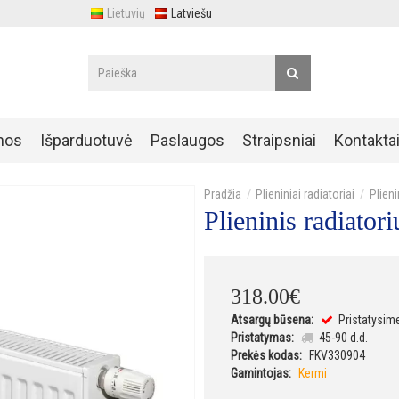
Lietuvių
Latviešu
nos
Išparduotuvė
Paslaugos
Straipsniai
Kontakta
Plieniniai radiatoriai
Plien
Plieninis radiat
318
.
00
€
Atsargų būsena:
Pristatysim
Pristatymas:
45-90 d.d.
Prekės kodas:
FKV330904
Gamintojas:
Kermi