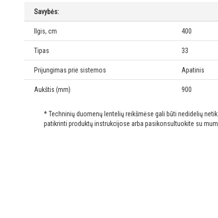
Savybės:
Ilgis, cm
400
Tipas
33
Prijungimas prie sistemos
Apatinis
Aukštis (mm)
900
* Techninių duomenų lentelių reikšmėse gali būti nedidelių net
patikrinti produktų instrukcijose arba pasikonsultuokite su mum