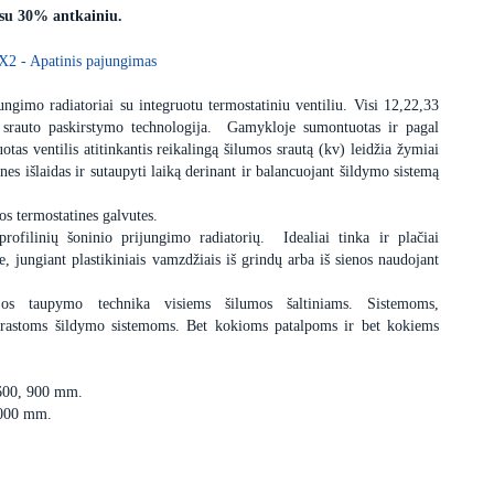
 su 30% antkainiu.
X2 - Apatinis pajungimas
ngimo radiatoriai su integruotu termostatiniu ventiliu. Visi 12,22,33
 srauto paskirstymo technologija. Gamykloje sumontuotas ir pagal
uotas ventilis atitinkantis reikalingą šilumos srautą (kv) leidžia žymiai
nes išlaidas ir sutaupyti laiką derinant ir balancuojant šildymo sistemą
os termostatines galvutes.
profilinių šoninio prijungimo radiatorių. Idealiai tinka ir plačiai
 jungiant plastikiniais vamzdžiais iš grindų arba iš sienos naudojant
ijos taupymo technika visiems šilumos šaltiniams. Sistemoms,
įprastoms šildymo sistemoms. Bet kokioms patalpoms ir bet kokiems
 600, 900 mm.
3000 mm.