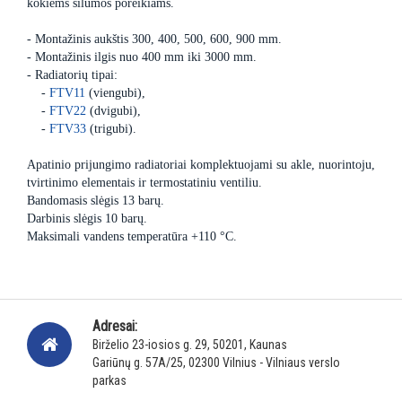
kokiems šilumos poreikiams.
- Montažinis aukštis 300, 400, 500, 600, 900 mm.
- Montažinis ilgis nuo 400 mm iki 3000 mm.
- Radiatorių tipai:
-
FTV11
(viengubi),
-
FTV22
(dvigubi),
-
FTV33
(trigubi).
Apatinio prijungimo radiatoriai komplektuojami su akle, nuorintoju,
tvirtinimo elementais ir termostatiniu ventiliu.
Bandomasis slėgis 13 barų.
Darbinis slėgis 10 barų.
Maksimali vandens temperatūra +110 °C.
Adresai:
Birželio 23-iosios g. 29, 50201, Kaunas
Gariūnų g. 57A/25, 02300 Vilnius - Vilniaus verslo
parkas