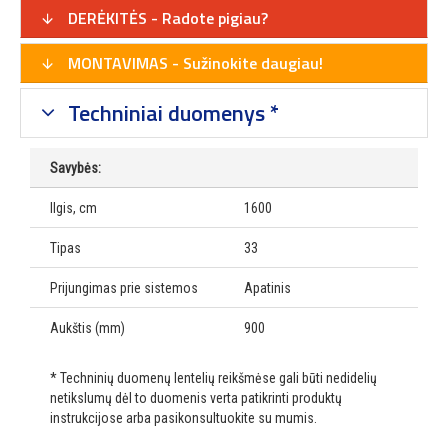
DERĖKITĖS - Radote pigiau?
MONTAVIMAS - Sužinokite daugiau!
Techniniai duomenys *
Savybės:
Ilgis, cm
1600
Tipas
33
Prijungimas prie sistemos
Apatinis
Aukštis (mm)
900
* Techninių duomenų lentelių reikšmėse gali būti nedidelių
netikslumų dėl to duomenis verta patikrinti produktų
instrukcijose arba pasikonsultuokite su mumis.