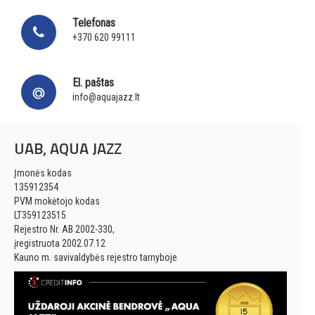
Telefonas
+370 620 99111
El. paštas
info@aquajazz.lt
UAB, AQUA JAZZ
Įmonės kodas
135912354
PVM mokėtojo kodas
LT359123515
Rejestro Nr. AB 2002-330,
įregistruota 2002.07.12
Kauno m. savivaldybės rejestro tarnyboje