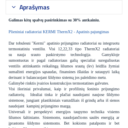
Aprašymas
Galimas kitų spalvų pasirinkimas su 30% antkainiu.
Plieniniai radiatoriai KERMI ThermX2 - Apatinis pajungimas
Dar tobulesni "Kermi" apatinio prijungimo radiatoriai su integruotu
termostatiniu ventiliu. Visi 12,22,33 tipo ThermX2 radiatoriai
su nauja srauto paskirstymo technologija. Gamykloje
sumontuotas ir pagal radiatoriaus galią specialiai sureguliuotas
ventilis atitinkantis reikalingą šilumos srautą (kv) leidžia žymiai
sumažinti energijos sąnaudas, finansines išlaidas ir sutaupyti laiką
derinant ir balancuojant šildymo sistemą jos paleidimo metu.
Galimybė rinktis įvairios konstrukcijos termostatines galvutes.
Visi išoriniai privalumai, kaip ir profilinių šoninio prijungimo
radiatorių. Idealiai tinka ir plačiai naudojami naujose šildymo
sistemose, jungiant plastikiniais vamzdžiais iš grindų arba iš sienos
naudojant kampinį prijungimo mazgą.
Universali ir perspektyvi energijos taupymo technika visiems
šilumos šaltiniams. Sistemoms, naudojančioms saulės energiją ar
įprastoms šildymo sistemoms. Bet kokioms patalpoms ir bet