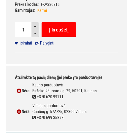
Prekės kodas:
FKV330916
Gamintojas:
Kermi
Į krepšelį
Įsiminti
Palyginti
Atsiimkite tą pačią dieną (jei prekė yra parduotuvėje)
Kauno parduotuvė
Nėra
Birželio 23-iosios g. 29, 50201, Kaunas
+370 620 99111
Vilniaus parduotuvė
Nėra
Gariūnų g. 57A/25, 02300 Vilnius
+370 699 35893