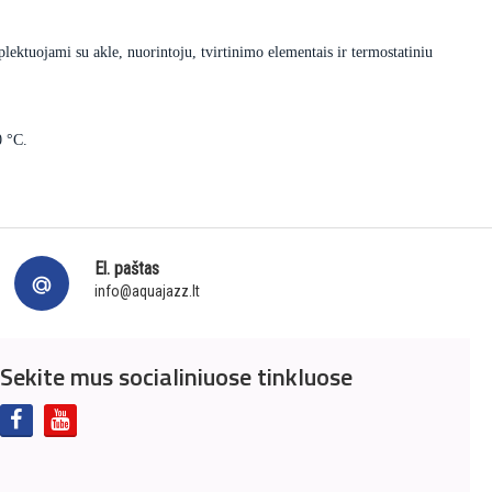
lektuojami su akle, nuorintoju, tvirtinimo elementais ir termostatiniu
0 °C.
El. paštas
info@aquajazz.lt
Sekite mus socialiniuose tinkluose