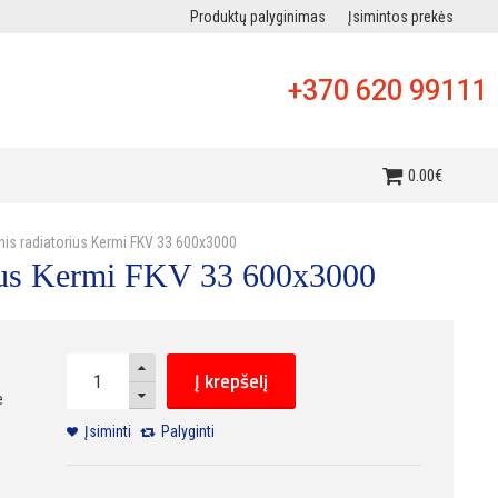
Produktų palyginimas
Įsimintos prekės
+370 620 99111
i
0
.
00
€
inis radiatorius Kermi FKV 33 600x3000
orius Kermi FKV 33 600x3000
Į krepšelį
e
Įsiminti
Palyginti