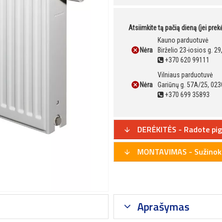
Atsiimkite tą pačią dieną (jei pre
Kauno parduotuvė
Nėra
Birželio 23-iosios g. 2
+370 620 99111
Vilniaus parduotuvė
Nėra
Gariūnų g. 57A/25, 023
+370 699 35893
DERĖKITĖS - Radote pig
MONTAVIMAS - Sužinoki
Aprašymas