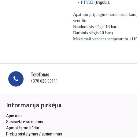
-
FTV33
(trigubi).
Apatinio prijungimo radiatoriai komp
ventiliu.
Bandomasis slėgis 13 barų.
Darbinis slėgis 10 barų.
Maksimali vandens temperatūra +11
Telefonas
+370 620 99111
Informacija pirkėjui
Apie mus
Susisiekite su mumis
Apmokėjimo būdai
Prekių pristatymas / atsiėmimas