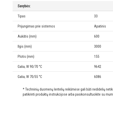
Savybės:
Tipas
33
Prijungimas prie sistemos
Apatinis
Aukštis (mm)
600
Ilgis (mm)
3000
Plotis (mm)
155
Galia, W 90/70 °C
9642
Galia, W 70/55 °C
6086
* Techninių duomenų lentelių reikšmėse gali būti nedidelių net
patikrinti produktų instrukcijose arba pasikonsultuokite su mum