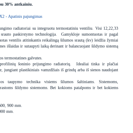
 su 30% antkainiu.
X2 - Apatinis pajungimas
ngimo radiatoriai su integruotu termostatiniu ventiliu. Visi 12,22,33
 srauto paskirstymo technologija. Gamykloje sumontuotas ir pagal
uotas ventilis atitinkantis reikalingą šilumos srautą (kv) leidžia žymiai
nes išlaidas ir sutaupyti laiką derinant ir balancuojant šildymo sistemą
os termostatines galvutes.
profilinių šoninio prijungimo radiatorių. Idealiai tinka ir plačiai
 jungiant plastikiniais vamzdžiais iš grindų arba iš sienos naudojant
ijos taupymo technika visiems šilumos šaltiniams. Sistemoms,
įprastoms šildymo sistemoms. Bet kokioms patalpoms ir bet kokiems
 600, 900 mm.
3000 mm.