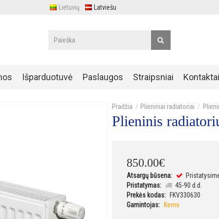
Lietuvių
Latviešu
nos
Išparduotuvė
Paslaugos
Straipsniai
Kontakta
Plieniniai radiatoriai
Plien
Plieninis radiat
850
.
00
€
Atsargų būsena:
Pristatysim
Pristatymas:
45-90 d.d.
Prekės kodas:
FKV330630
Gamintojas:
Kermi