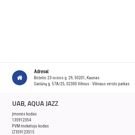
Adresai:
Birželio 23-iosios g. 29, 50201, Kaunas
Gariūnų g. 57A/25, 02300 Vilnius - Vilniaus verslo parkas
UAB, AQUA JAZZ
Įmonės kodas
135912354
PVM mokėtojo kodas
LT359123515