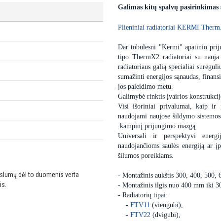
Galimas kitų spalvų pasirinkimas
Plieniniai radiatoriai KERMI Therm
Dar tobulesni "Kermi" apatinio priju
tipo ThermX2 radiatoriai su nauja
radiatoriaus galią specialiai sureguli
sumažinti energijos sąnaudas, finansi
jos paleidimo metu.
Galimybė rinktis įvairios konstrukcij
Visi išoriniai privalumai, kaip ir 
naudojami naujose šildymo sistemose,
kampinį prijungimo mazgą.
Universali ir perspektyvi energ
naudojančioms saulės energiją ar 
šilumos poreikiams.
ikslumų dėl to duomenis verta
- Montažinis aukštis 300, 400, 500,
is.
- Montažinis ilgis nuo 400 mm iki 
- Radiatorių tipai:
-
FTV11
(viengubi),
-
FTV22
(dvigubi),