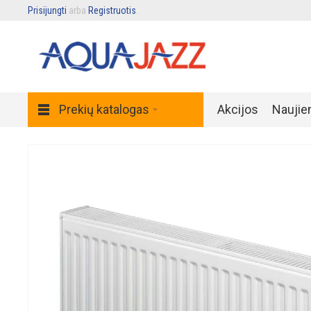
Prisijungti
arba
Registruotis
.
Prekių katalogas
Akcijos
Naujie