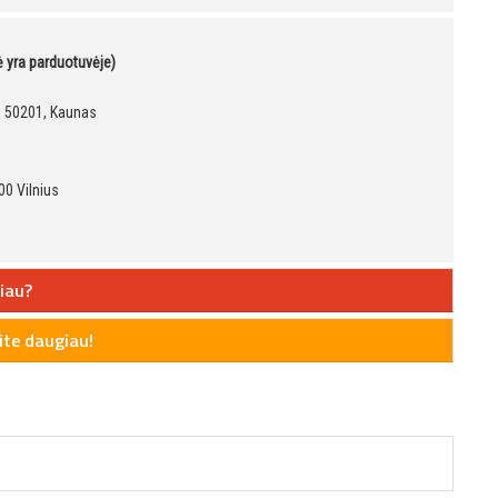
kė yra parduotuvėje)
9, 50201, Kaunas
00 Vilnius
iau?
te daugiau!