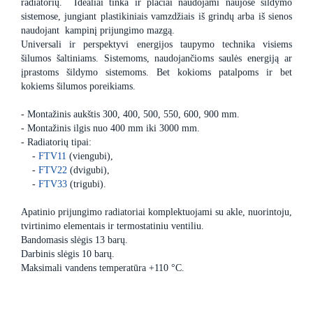
radiatorių. Idealiai tinka ir plačiai naudojami naujose šildymo
sistemose, jungiant plastikiniais vamzdžiais iš grindų arba iš sienos
naudojant kampinį prijungimo mazgą.
Universali ir perspektyvi energijos taupymo technika visiems
šilumos šaltiniams. Sistemoms, naudojančioms saulės energiją ar
įprastoms šildymo sistemoms. Bet kokioms patalpoms ir bet
kokiems šilumos poreikiams.
- Montažinis aukštis 300, 400, 500, 550, 600, 900 mm.
- Montažinis ilgis nuo 400 mm iki 3000 mm.
- Radiatorių tipai:
-
FTV11
(viengubi),
-
FTV22
(dvigubi),
-
FTV33
(trigubi).
Apatinio prijungimo radiatoriai komplektuojami su akle, nuorintoju,
tvirtinimo elementais ir termostatiniu ventiliu.
Bandomasis slėgis 13 barų.
Darbinis slėgis 10 barų.
Maksimali vandens temperatūra +110 °C.