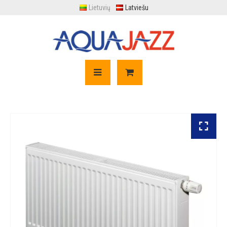
Lietuvių
Latviešu