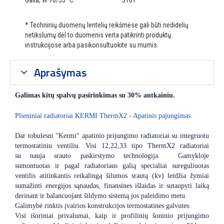
Galia, W 70/55 °C
3161
* Techninių duomenų lentelių reikšmėse gali būti nedidelių
netikslumų dėl to duomenis verta patikrinti produktų
instrukcijose arba pasikonsultuokite su mumis.
Aprašymas
Galimas kitų spalvų pasirinkimas su 30% antkainiu.
Plieniniai radiatoriai KERMI ThermX2 - Apatinis pajungimas
Dar tobulesni "Kermi" apatinio prijungimo radiatoriai su integruotu
termostatiniu ventiliu. Visi 12,22,33 tipo ThermX2 radiatoriai
su nauja srauto paskirstymo technologija. Gamykloje
sumontuotas ir pagal radiatoriaus galią specialiai sureguliuotas
ventilis atitinkantis reikalingą šilumos srautą (kv) leidžia žymiai
sumažinti energijos sąnaudas, finansines išlaidas ir sutaupyti laiką
derinant ir balancuojant šildymo sistemą jos paleidimo metu.
Galimybė rinktis įvairios konstrukcijos termostatines galvutes.
Visi išoriniai privalumai, kaip ir profilinių šoninio prijungimo