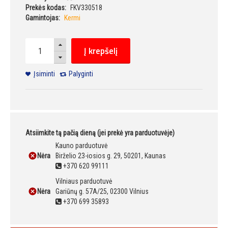
Prekės kodas:
FKV330518
Gamintojas:
Kermi
Į krepšelį
Įsiminti
Palyginti
Atsiimkite tą pačią dieną (jei prekė yra parduotuvėje)
Kauno parduotuvė
Nėra
Birželio 23-iosios g. 29, 50201, Kaunas
+370 620 99111
Vilniaus parduotuvė
Nėra
Gariūnų g. 57A/25, 02300 Vilnius
+370 699 35893