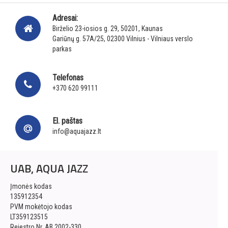
Adresai:
Birželio 23-iosios g. 29, 50201, Kaunas
Gariūnų g. 57A/25, 02300 Vilnius - Vilniaus verslo
parkas
Telefonas
+370 620 99111
El. paštas
info@aquajazz.lt
UAB, AQUA JAZZ
Įmonės kodas
135912354
PVM mokėtojo kodas
LT359123515
Rejestro Nr. AB 2002-330,