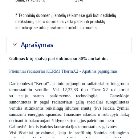
Galia, W 70/55 °C
2941
* Techninių duomenų lentelių reikšmėse gali būti nedidelių
netikslumų dėl to duomenis verta patikrinti produktų
instrukcijose arba pasikonsultuokite su mumis.
Aprašymas
Galimas kitų spalvų pasirinkimas su 30% antkainiu.
Plieniniai radiatoriai KERMI ThermX2 - Apatinis pajungimas
Dar tobulesni "Kermi" apatinio prijungimo radiatoriai su integruotu
termostatiniu ventiliu. Visi 12,22,33 tipo ThermX2 radiatoriai
su nauja srauto paskirstymo technologija. Gamykloje
sumontuotas ir pagal radiatoriaus galią specialiai sureguliuotas
ventilis atitinkantis reikalingą šilumos srautą (kv) leidžia žymiai
sumažinti energijos sąnaudas, finansines išlaidas ir sutaupyti laiką
derinant ir balancuojant šildymo sistemą jos paleidimo metu.
Galimybė rinktis įvairios konstrukcijos termostatines galvutes.
Visi išoriniai privalumai, kaip ir profilinių šoninio prijungimo