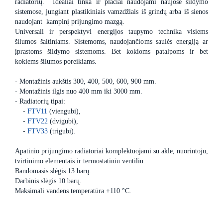
radiatorių. Idealiai tinka ir plačiai naudojami naujose šildymo
sistemose, jungiant plastikiniais vamzdžiais iš grindų arba iš sienos
naudojant kampinį prijungimo mazgą.
Universali ir perspektyvi energijos taupymo technika visiems
šilumos šaltiniams. Sistemoms, naudojančioms saulės energiją ar
įprastoms šildymo sistemoms. Bet kokioms patalpoms ir bet
kokiems šilumos poreikiams.
- Montažinis aukštis 300, 400, 500, 600, 900 mm.
- Montažinis ilgis nuo 400 mm iki 3000 mm.
- Radiatorių tipai:
-
FTV11
(viengubi),
-
FTV22
(dvigubi),
-
FTV33
(trigubi).
Apatinio prijungimo radiatoriai komplektuojami su akle, nuorintoju,
tvirtinimo elementais ir termostatiniu ventiliu.
Bandomasis slėgis 13 barų.
Darbinis slėgis 10 barų.
Maksimali vandens temperatūra +110 °C.