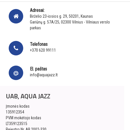
Adresai:
Birželio 23-iosios g. 29, 50201, Kaunas
Gariūnų g. 57A/25, 02300 Vilnius - Vilniaus verslo
parkas
Telefonas
+370 620 99111
El. paštas
info@aquajazz.lt
UAB, AQUA JAZZ
Įmonės kodas
135912354
PVM mokėtojo kodas
LT359123515
Rejestro Nr. AB 2002-330,