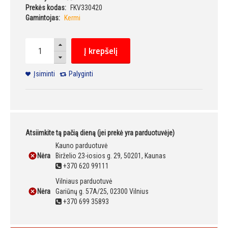
Prekės kodas:
FKV330420
Gamintojas:
Kermi
Į krepšelį
Įsiminti
Palyginti
Atsiimkite tą pačią dieną (jei prekė yra parduotuvėje)
Kauno parduotuvė
Nėra
Birželio 23-iosios g. 29, 50201, Kaunas
+370 620 99111
Vilniaus parduotuvė
Nėra
Gariūnų g. 57A/25, 02300 Vilnius
+370 699 35893