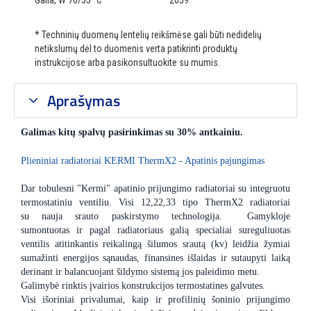
Galia, W 70/55 °C
2059
* Techninių duomenų lentelių reikšmėse gali būti nedidelių
netikslumų dėl to duomenis verta patikrinti produktų
instrukcijose arba pasikonsultuokite su mumis.
Aprašymas
Galimas kitų spalvų pasirinkimas su 30% antkainiu.
Plieniniai radiatoriai KERMI ThermX2 - Apatinis pajungimas
Dar tobulesni "Kermi" apatinio prijungimo radiatoriai su integruotu
termostatiniu ventiliu. Visi 12,22,33 tipo ThermX2 radiatoriai
su nauja srauto paskirstymo technologija. Gamykloje
sumontuotas ir pagal radiatoriaus galią specialiai sureguliuotas
ventilis atitinkantis reikalingą šilumos srautą (kv) leidžia žymiai
sumažinti energijos sąnaudas, finansines išlaidas ir sutaupyti laiką
derinant ir balancuojant šildymo sistemą jos paleidimo metu.
Galimybė rinktis įvairios konstrukcijos termostatines galvutes.
Visi išoriniai privalumai, kaip ir profilinių šoninio prijungimo