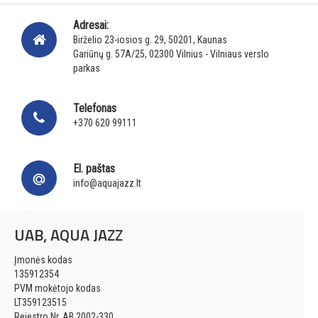
Adresai:
Birželio 23-iosios g. 29, 50201, Kaunas
Gariūnų g. 57A/25, 02300 Vilnius - Vilniaus verslo
parkas
Telefonas
+370 620 99111
El. paštas
info@aquajazz.lt
UAB, AQUA JAZZ
Įmonės kodas
135912354
PVM mokėtojo kodas
LT359123515
Rejestro Nr. AB 2002-330,