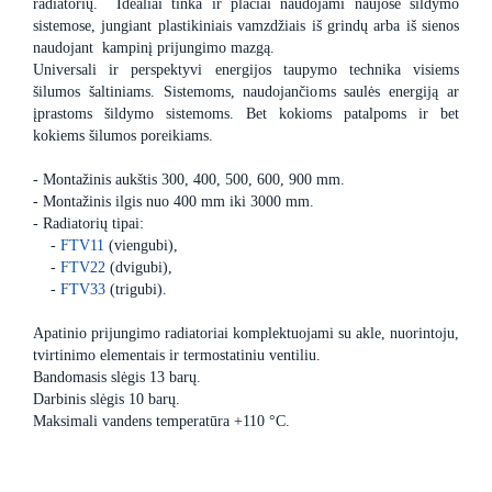
radiatorių. Idealiai tinka ir plačiai naudojami naujose šildymo
sistemose, jungiant plastikiniais vamzdžiais iš grindų arba iš sienos
naudojant kampinį prijungimo mazgą.
Universali ir perspektyvi energijos taupymo technika visiems
šilumos šaltiniams. Sistemoms, naudojančioms saulės energiją ar
įprastoms šildymo sistemoms. Bet kokioms patalpoms ir bet
kokiems šilumos poreikiams.
- Montažinis aukštis 300, 400, 500, 600, 900 mm.
- Montažinis ilgis nuo 400 mm iki 3000 mm.
- Radiatorių tipai:
-
FTV11
(viengubi),
-
FTV22
(dvigubi),
-
FTV33
(trigubi).
Apatinio prijungimo radiatoriai komplektuojami su akle, nuorintoju,
tvirtinimo elementais ir termostatiniu ventiliu.
Bandomasis slėgis 13 barų.
Darbinis slėgis 10 barų.
Maksimali vandens temperatūra +110 °C.