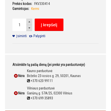
Prekės kodas:
FKV330414
Gamintojas:
Kermi
Į krepšelį
Įsiminti
Palyginti
Atsiimkite tą pačią dieną (jei prekė yra parduotuvėje)
Kauno parduotuvė
Nėra
Birželio 23-iosios g. 29, 50201, Kaunas
+370 620 99111
Vilniaus parduotuvė
Nėra
Gariūnų g. 57A/25, 02300 Vilnius
+370 699 35893