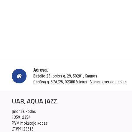
Adresai:
Birželio 23-iosios g. 29, 50201, Kaunas
Gariūnų g. 57A/25, 02300 Vilnius - Vilniaus verslo parkas
UAB, AQUA JAZZ
Įmonės kodas
135912354
PVM mokėtojo kodas
LT359123515