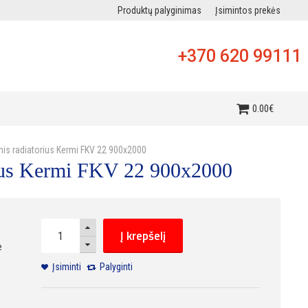
Produktų palyginimas
Įsimintos prekės
+370 620 99111
i
0
.
00
€
inis radiatorius Kermi FKV 22 900x2000
orius Kermi FKV 22 900x2000
Į krepšelį
e
Įsiminti
Palyginti