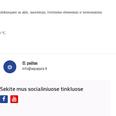
lektuojami su akle, nuorintoju, tvirtinimo elementais ir termostatiniu
0 °C.
El. paštas
info@aquajazz.lt
Sekite mus socialiniuose tinkluose