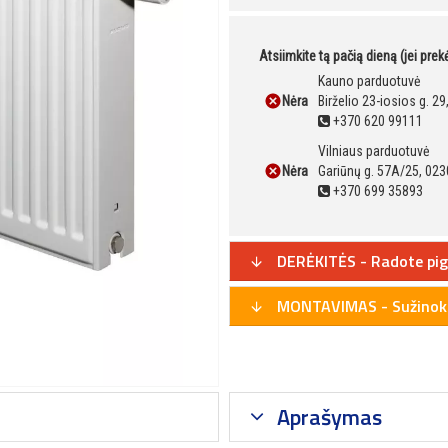
Atsiimkite tą pačią dieną (jei pre
Kauno parduotuvė
Nėra
Birželio 23-iosios g. 2
+370 620 99111
Vilniaus parduotuvė
Nėra
Gariūnų g. 57A/25, 023
+370 699 35893
DERĖKITĖS - Radote pig
MONTAVIMAS - Sužinoki
Aprašymas