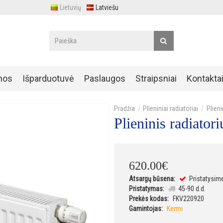
Lietuvių
Latviešu
nos
Išparduotuvė
Paslaugos
Straipsniai
Kontakta
Plieniniai radiatoriai
Plien
Plieninis radiat
620
.
00
€
Atsargų būsena:
Pristatysim
Pristatymas:
45-90 d.d.
Prekės kodas:
FKV220920
Gamintojas:
Kermi