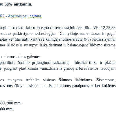
 su 30% antkainiu.
X2 - Apatinis pajungimas
ngimo radiatoriai su integruotu termostatiniu ventiliu. Visi 12,22,33
 srauto paskirstymo technologija. Gamykloje sumontuotas ir pagal
uotas ventilis atitinkantis reikalingą šilumos srautą (kv) leidžia žymiai
nes išlaidas ir sutaupyti laiką derinant ir balancuojant šildymo sistemą
os termostatines galvutes.
profilinių šoninio prijungimo radiatorių. Idealiai tinka ir plačiai
 jungiant plastikiniais vamzdžiais iš grindų arba iš sienos naudojant
ijos taupymo technika visiems šilumos šaltiniams. Sistemoms,
įprastoms šildymo sistemoms. Bet kokioms patalpoms ir bet kokiems
 600, 900 mm.
3000 mm.