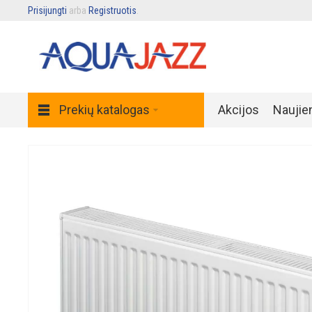
Prisijungti
arba
Registruotis
.
Prekių katalogas
Akcijos
Naujie