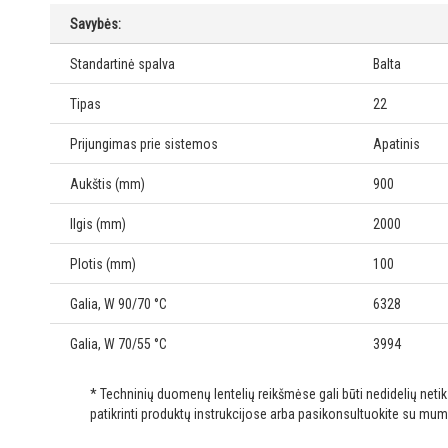
Savybės:
Standartinė spalva
Balta
Tipas
22
Prijungimas prie sistemos
Apatinis
Aukštis (mm)
900
Ilgis (mm)
2000
Plotis (mm)
100
Galia, W 90/70 °C
6328
Galia, W 70/55 °C
3994
* Techninių duomenų lentelių reikšmėse gali būti nedidelių net
patikrinti produktų instrukcijose arba pasikonsultuokite su mum