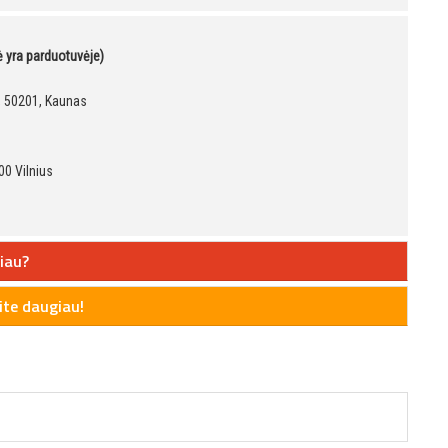
kė yra parduotuvėje)
9, 50201, Kaunas
00 Vilnius
iau?
te daugiau!