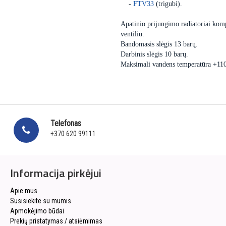
-
FTV33
(trigubi).
Apatinio prijungimo radiatoriai komp
ventiliu.
Bandomasis slėgis 13 barų.
Darbinis slėgis 10 barų.
Maksimali vandens temperatūra +11
Telefonas
+370 620 99111
Informacija pirkėjui
Apie mus
Susisiekite su mumis
Apmokėjimo būdai
Prekių pristatymas / atsiėmimas