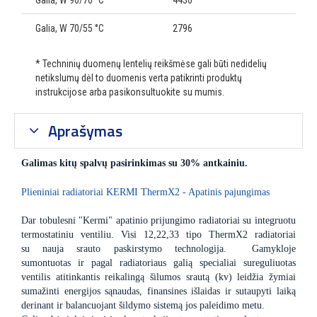
Galia, W 90/70 °C
4430
Galia, W 70/55 °C
2796
* Techninių duomenų lentelių reikšmėse gali būti nedidelių
netikslumų dėl to duomenis verta patikrinti produktų
instrukcijose arba pasikonsultuokite su mumis.
Aprašymas
Galimas kitų spalvų pasirinkimas su 30% antkainiu.
Plieniniai radiatoriai KERMI ThermX2 - Apatinis pajungimas
Dar tobulesni "Kermi" apatinio prijungimo radiatoriai su integruotu
termostatiniu ventiliu. Visi 12,22,33 tipo ThermX2 radiatoriai
su nauja srauto paskirstymo technologija. Gamykloje
sumontuotas ir pagal radiatoriaus galią specialiai sureguliuotas
ventilis atitinkantis reikalingą šilumos srautą (kv) leidžia žymiai
sumažinti energijos sąnaudas, finansines išlaidas ir sutaupyti laiką
derinant ir balancuojant šildymo sistemą jos paleidimo metu.