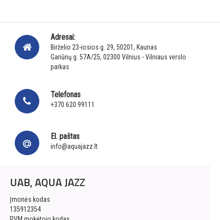
Adresai:
Birželio 23-iosios g. 29, 50201, Kaunas
Gariūnų g. 57A/25, 02300 Vilnius - Vilniaus verslo
parkas
Telefonas
+370 620 99111
El. paštas
info@aquajazz.lt
UAB, AQUA JAZZ
Įmonės kodas
135912354
PVM mokėtojo kodas