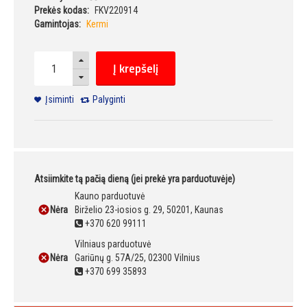
Prekės kodas:
FKV220914
Gamintojas:
Kermi
Į krepšelį
Įsiminti
Palyginti
Atsiimkite tą pačią dieną (jei prekė yra parduotuvėje)
Kauno parduotuvė
Nėra
Birželio 23-iosios g. 29, 50201, Kaunas
+370 620 99111
Vilniaus parduotuvė
Nėra
Gariūnų g. 57A/25, 02300 Vilnius
+370 699 35893