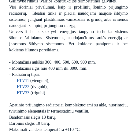
Galimybė rinktis įvairios konstrukcijos termostatines galvutes.
Visi išoriniai privalumai, kaip ir profilinių šoninio prijungimo
radiatorių. Idealiai tinka ir plačiai naudojami naujose šildymo
sistemose, jungiant plastikiniais vamzdžiais iš grindų arba iš sienos
naudojant kampinį prijungimo mazgą.
Universali ir perspektyvi energijos taupymo technika visiems
šilumos šaltiniams. Sistemoms, naudojančioms saulės energiją ar
įprastoms šildymo sistemoms. Bet kokioms patalpoms ir bet
kokiems šilumos poreikiams.
- Montažinis aukštis 300, 400, 500, 600, 900 mm.
- Montažinis ilgis nuo 400 mm iki 3000 mm.
- Radiatorių tipai:
-
FTV11
(viengubi),
-
FTV22
(dvigubi),
-
FTV33
(trigubi).
Apatinio prijungimo radiatoriai komplektuojami su akle, nuorintoju,
tvirtinimo elementais ir termostatiniu ventiliu.
Bandomasis slėgis 13 barų.
Darbinis slėgis 10 barų.
Maksimali vandens temperatūra +110 °C.