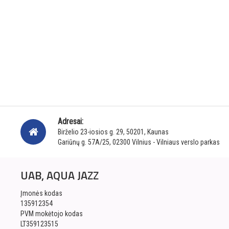
Adresai:
Birželio 23-iosios g. 29, 50201, Kaunas
Gariūnų g. 57A/25, 02300 Vilnius - Vilniaus verslo parkas
UAB, AQUA JAZZ
Įmonės kodas
135912354
PVM mokėtojo kodas
LT359123515