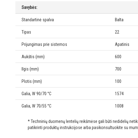
Savybės:
Standartinė spalva
Balta
Tipas
22
Prijungimas prie sistemos
Apatinis
Aukštis (mm)
600
Ilgis (mm)
700
Plotis (mm)
100
Galia, W 90/70 °C
1574
Galia, W 70/55 °C
1008
* Techninių duomenų lentelių reikšmėse gali būti nedidelių net
patikrinti produktų instrukcijose arba pasikonsultuokite su mum