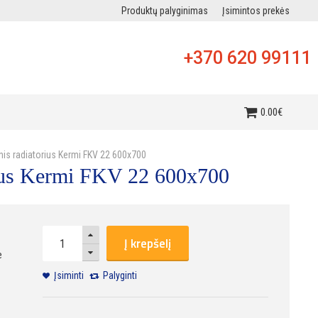
Produktų palyginimas
Įsimintos prekės
+370 620 99111
i
0
.
00
€
inis radiatorius Kermi FKV 22 600x700
orius Kermi FKV 22 600x700
Į krepšelį
e
Įsiminti
Palyginti