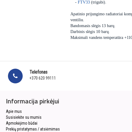
-
FTV33
(trigubi).
Apatinio prijungimo radiatoriai komp
ventiliu.
Bandomasis slėgis 13 barų.
Darbinis slėgis 10 barų.
Maksimali vandens temperatūra +11
Telefonas
+370 620 99111
Informacija pirkėjui
Apie mus
Susisiekite su mumis
Apmokėjimo būdai
Prekių pristatymas / atsiėmimas