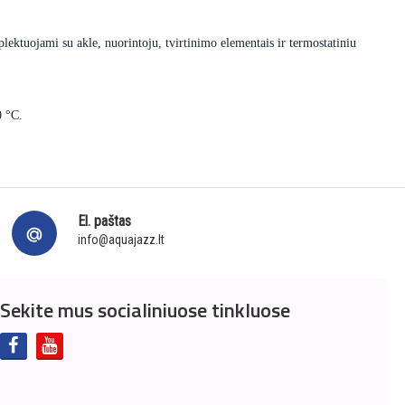
lektuojami su akle, nuorintoju, tvirtinimo elementais ir termostatiniu
0 °C.
El. paštas
info@aquajazz.lt
Sekite mus socialiniuose tinkluose