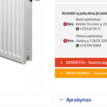
Atsiimkite tą pačią dieną (jei pre
Kauno parduotuvė
Nėra
Birželio 23-iosios g. 2
+370 620 99111
Vilniaus parduotuvė
Nėra
Gariūnų g. 57A/25, 023
+370 699 35893
DERĖKITĖS - Radote pig
MONTAVIMAS - Sužinoki
Aprašymas