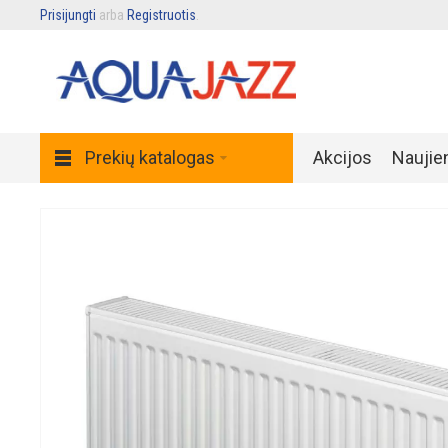
Prisijungti
arba
Registruotis
.
Prekių katalogas
Akcijos
Naujie