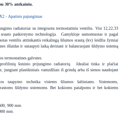
 su 30% antkainiu.
X2 - Apatinis pajungimas
ngimo radiatoriai su integruotu termostatiniu ventiliu. Visi 12,22,33
 srauto paskirstymo technologija. Gamykloje sumontuotas ir pagal
uotas ventilis atitinkantis reikalingą šilumos srautą (kv) leidžia žymiai
nes išlaidas ir sutaupyti laiką derinant ir balancuojant šildymo sistemą
os termostatines galvutes.
profilinių šoninio prijungimo radiatorių. Idealiai tinka ir plačiai
 jungiant plastikiniais vamzdžiais iš grindų arba iš sienos naudojant
ijos taupymo technika visiems šilumos šaltiniams. Sistemoms,
įprastoms šildymo sistemoms. Bet kokioms patalpoms ir bet kokiems
 600, 900 mm.
3000 mm.