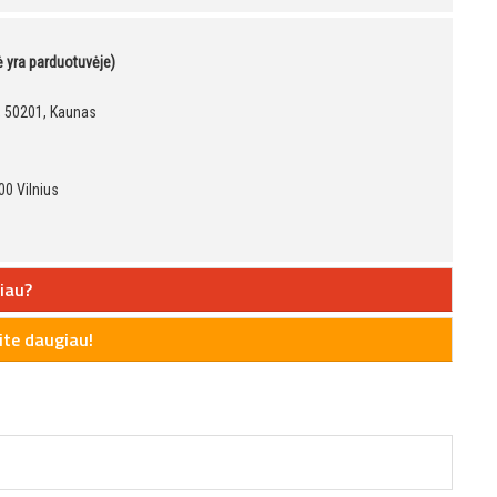
kė yra parduotuvėje)
9, 50201, Kaunas
00 Vilnius
iau?
te daugiau!