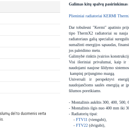
Galimas kitų spalvų pasirinkimas
Plieniniai radiatoriai KERMI Therm
Dar tobulesni "Kermi" apatinio priju
tipo ThermX2 radiatoriai su nauja
radiatoriaus galią specialiai sureguli
sumažinti energijos sąnaudas, finansi
jos paleidimo metu.
Galimybė rinktis įvairios konstrukcij
Visi išoriniai privalumai, kaip ir 
naudojami naujose šildymo sistemose,
kampinį prijungimo mazgą.
Universali ir perspektyvi energ
naudojančioms saulės energiją ar 
šilumos poreikiams.
- Montažinis aukštis 300, 400, 500,
- Montažinis ilgis nuo 400 mm iki 
ikslumų dėl to duomenis verta
- Radiatorių tipai:
is.
-
FTV11
(viengubi),
-
FTV22
(dvigubi),