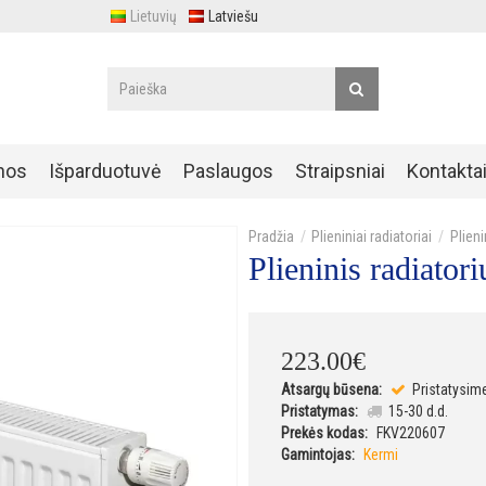
Lietuvių
Latviešu
nos
Išparduotuvė
Paslaugos
Straipsniai
Kontakta
Plieniniai radiatoriai
Plien
Plieninis radiat
223
.
00
€
Atsargų būsena:
Pristatysim
Pristatymas:
15-30 d.d.
Prekės kodas:
FKV220607
Gamintojas:
Kermi