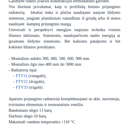
Galimybė rinktis įvairios konstrukcijos termostatines galvutes.
Visi išoriniai privalumai, kaip ir profilinių šoninio prijungimo
radiatorių. Idealiai tinka ir plačiai naudojami naujose šildymo
sistemose, jungiant plastikiniais vamzdžiais iš grindų arba iš sienos
naudojant kampinį prijungimo mazgą.
Universali ir perspektyvi energijos taupymo technika visiems
šilumos šaltiniams. Sistemoms, naudojančioms saulės energiją ar
įprastoms šildymo sistemoms. Bet kokioms patalpoms ir bet
kokiems šilumos poreikiams.
- Montažinis aukštis 300, 400, 500, 600, 900 mm.
- Montažinis ilgis nuo 400 mm iki 3000 mm.
- Radiatorių tipai:
-
FTV11
(viengubi),
-
FTV22
(dvigubi),
-
FTV33
(trigubi).
Apatinio prijungimo radiatoriai komplektuojami su akle, nuorintoju,
tvirtinimo elementais ir termostatiniu ventiliu.
Bandomasis slėgis 13 barų.
Darbinis slėgis 10 barų.
Maksimali vandens temperatūra +110 °C.