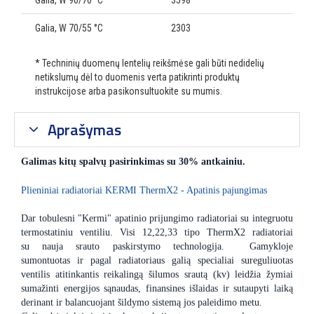
Galia, W 90/70 °C
3598
Galia, W 70/55 °C
2303
* Techninių duomenų lentelių reikšmėse gali būti nedidelių
netikslumų dėl to duomenis verta patikrinti produktų
instrukcijose arba pasikonsultuokite su mumis.
Aprašymas
Galimas kitų spalvų pasirinkimas su 30% antkainiu.
Plieniniai radiatoriai KERMI ThermX2 - Apatinis pajungimas
Dar tobulesni "Kermi" apatinio prijungimo radiatoriai su integruotu
termostatiniu ventiliu. Visi 12,22,33 tipo ThermX2 radiatoriai
su nauja srauto paskirstymo technologija. Gamykloje
sumontuotas ir pagal radiatoriaus galią specialiai sureguliuotas
ventilis atitinkantis reikalingą šilumos srautą (kv) leidžia žymiai
sumažinti energijos sąnaudas, finansines išlaidas ir sutaupyti laiką
derinant ir balancuojant šildymo sistemą jos paleidimo metu.