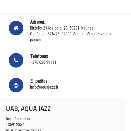
Adresai:
Birželio 23-iosios g. 29, 50201, Kaunas
Gariūnų g. 57A/25, 02300 Vilnius - Vilniaus verslo
parkas
Telefonas
+370 620 99111
El. paštas
info@aquajazz.lt
UAB, AQUA JAZZ
Įmonės kodas
135912354
PVM mokėtojo kodas