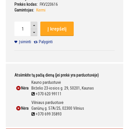
Prekės kodas:
FKV220616
Gamintojas:
Kermi
Į krepšelį
Įsiminti
Palyginti
Atsiimkite tą pačią dieną (jei prekė yra parduotuvėje)
Kauno parduotuvė
Nėra
Birželio 23-iosios g. 29, 50201, Kaunas
+370 620 99111
Vilniaus parduotuvė
Nėra
Gariūnų g. 57A/25, 02300 Vilnius
+370 699 35893