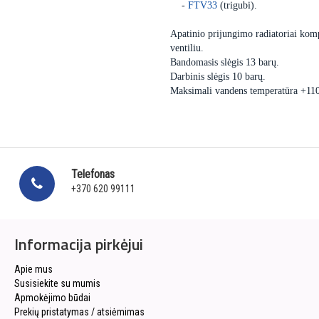
-
FTV33
(trigubi).
Apatinio prijungimo radiatoriai komp
ventiliu.
Bandomasis slėgis 13 barų.
Darbinis slėgis 10 barų.
Maksimali vandens temperatūra +11
Telefonas
+370 620 99111
Informacija pirkėjui
Apie mus
Susisiekite su mumis
Apmokėjimo būdai
Prekių pristatymas / atsiėmimas