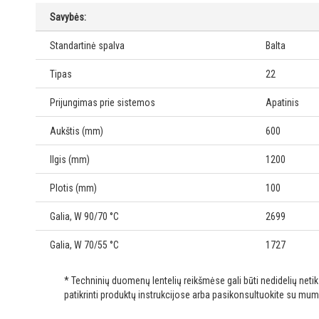
Savybės:
Standartinė spalva
Balta
Tipas
22
Prijungimas prie sistemos
Apatinis
Aukštis (mm)
600
Ilgis (mm)
1200
Plotis (mm)
100
Galia, W 90/70 °C
2699
Galia, W 70/55 °C
1727
* Techninių duomenų lentelių reikšmėse gali būti nedidelių net
patikrinti produktų instrukcijose arba pasikonsultuokite su mum