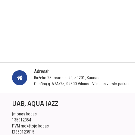
Adresai:
Birželio 23-iosios g. 29, 50201, Kaunas
Gariūnų g. 57A/25, 02300 Vilnius - Vilniaus verslo parkas
UAB, AQUA JAZZ
Įmonės kodas
135912354
PVM mokėtojo kodas
LT359123515