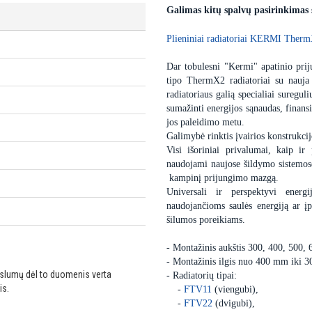
Galimas kitų spalvų pasirinkimas
Plieniniai radiatoriai KERMI Therm
Dar tobulesni "Kermi" apatinio priju
tipo ThermX2 radiatoriai su nauja
radiatoriaus galią specialiai sureguli
sumažinti energijos sąnaudas, finansi
jos paleidimo metu.
Galimybė rinktis įvairios konstrukcij
Visi išoriniai privalumai, kaip ir 
naudojami naujose šildymo sistemose,
kampinį prijungimo mazgą.
Universali ir perspektyvi energ
naudojančioms saulės energiją ar 
šilumos poreikiams.
- Montažinis aukštis 300, 400, 500,
- Montažinis ilgis nuo 400 mm iki 
ikslumų dėl to duomenis verta
- Radiatorių tipai:
is.
-
FTV11
(viengubi),
-
FTV22
(dvigubi),