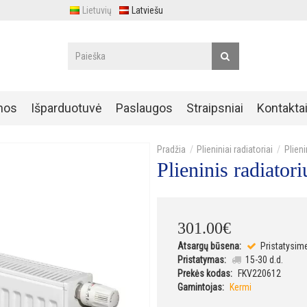
Lietuvių
Latviešu
nos
Išparduotuvė
Paslaugos
Straipsniai
Kontakta
Plieniniai radiatoriai
Plien
Plieninis radiat
301
.
00
€
Atsargų būsena:
Pristatysim
Pristatymas:
15-30 d.d.
Prekės kodas:
FKV220612
Gamintojas:
Kermi