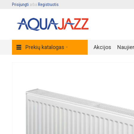
Prisijungti
arba
Registruotis
.
Prekių katalogas
Akcijos
Naujie