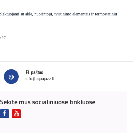
lektuojami su akle, nuorintoju, tvirtinimo elementais ir termostatiniu
0 °C.
El. paštas
info@aquajazz.lt
Sekite mus socialiniuose tinkluose