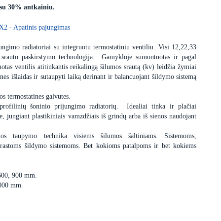
 su 30% antkainiu.
X2 - Apatinis pajungimas
ngimo radiatoriai su integruotu termostatiniu ventiliu. Visi 12,22,33
 srauto paskirstymo technologija. Gamykloje sumontuotas ir pagal
uotas ventilis atitinkantis reikalingą šilumos srautą (kv) leidžia žymiai
nes išlaidas ir sutaupyti laiką derinant ir balancuojant šildymo sistemą
os termostatines galvutes.
profilinių šoninio prijungimo radiatorių. Idealiai tinka ir plačiai
 jungiant plastikiniais vamzdžiais iš grindų arba iš sienos naudojant
ijos taupymo technika visiems šilumos šaltiniams. Sistemoms,
įprastoms šildymo sistemoms. Bet kokioms patalpoms ir bet kokiems
 600, 900 mm.
3000 mm.