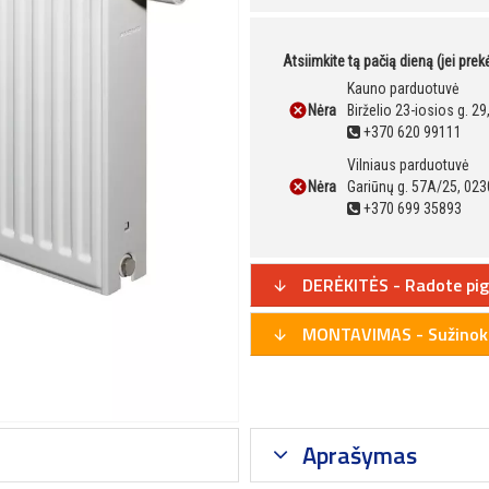
Atsiimkite tą pačią dieną (jei pre
Kauno parduotuvė
Nėra
Birželio 23-iosios g. 2
+370 620 99111
Vilniaus parduotuvė
Nėra
Gariūnų g. 57A/25, 023
+370 699 35893
DERĖKITĖS - Radote pig
MONTAVIMAS - Sužinoki
Aprašymas