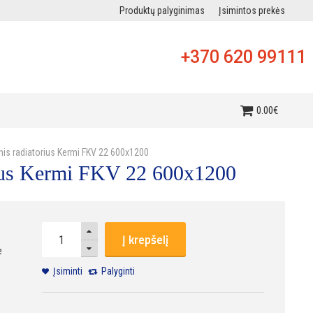
Produktų palyginimas
Įsimintos prekės
+370 620 99111
i
0
.
00
€
inis radiatorius Kermi FKV 22 600x1200
orius Kermi FKV 22 600x1200
Į krepšelį
e
Įsiminti
Palyginti