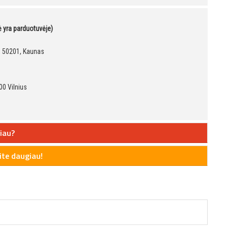
kė yra parduotuvėje)
9, 50201, Kaunas
00 Vilnius
iau?
te daugiau!