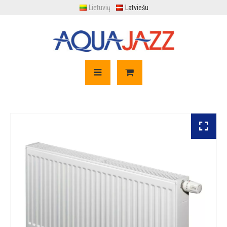
Lietuvių
Latviešu