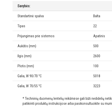
Savybės:
Standartinė spalva
Balta
Tipas
22
Prijungimas prie sistemos
Apatinis
Aukštis (mm)
500
Ilgis (mm)
2600
Plotis (mm)
100
Galia, W 90/70 °C
5018
Galia, W 70/55 °C
3223
* Techninių duomenų lentelių reikšmėse gali būti nedidelių net
patikrinti produktų instrukcijose arba pasikonsultuokite su mum