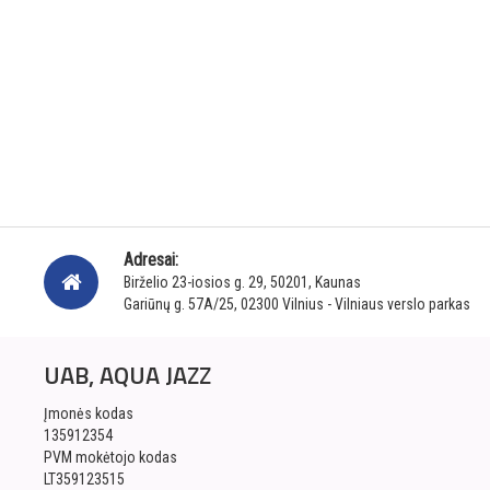
Adresai:
Birželio 23-iosios g. 29, 50201, Kaunas
Gariūnų g. 57A/25, 02300 Vilnius - Vilniaus verslo parkas
UAB, AQUA JAZZ
Įmonės kodas
135912354
PVM mokėtojo kodas
LT359123515