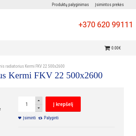
Produktų palyginimas
Įsimintos prekės
+370 620 99111
i
0
.
00
€
inis radiatorius Kermi FKV 22 500x2600
orius Kermi FKV 22 500x2600
Į krepšelį
e
Įsiminti
Palyginti