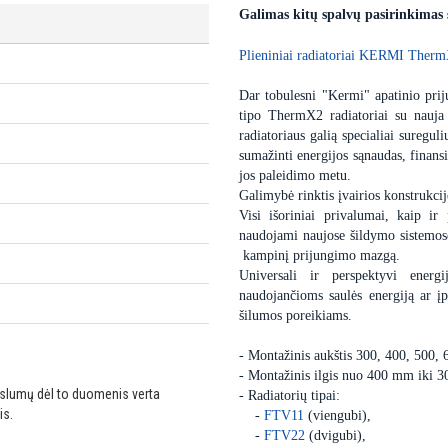
Galimas kitų spalvų pasirinkimas
Plieniniai radiatoriai KERMI Therm
Dar tobulesni "Kermi" apatinio priju
tipo ThermX2 radiatoriai su nauja
radiatoriaus galią specialiai sureguli
sumažinti energijos sąnaudas, finansi
jos paleidimo metu.
Galimybė rinktis įvairios konstrukcij
Visi išoriniai privalumai, kaip ir 
naudojami naujose šildymo sistemose,
kampinį prijungimo mazgą.
Universali ir perspektyvi energ
naudojančioms saulės energiją ar 
šilumos poreikiams.
- Montažinis aukštis 300, 400, 500,
- Montažinis ilgis nuo 400 mm iki 
ikslumų dėl to duomenis verta
- Radiatorių tipai:
is.
-
FTV11
(viengubi),
-
FTV22
(dvigubi),