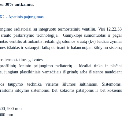
 su 30% antkainiu.
X2 - Apatinis pajungimas
ngimo radiatoriai su integruotu termostatiniu ventiliu. Visi 12,22,33
 srauto paskirstymo technologija. Gamykloje sumontuotas ir pagal
uotas ventilis atitinkantis reikalingą šilumos srautą (kv) leidžia žymiai
nes išlaidas ir sutaupyti laiką derinant ir balancuojant šildymo sistemą
os termostatines galvutes.
profilinių šoninio prijungimo radiatorių. Idealiai tinka ir plačiai
 jungiant plastikiniais vamzdžiais iš grindų arba iš sienos naudojant
ijos taupymo technika visiems šilumos šaltiniams. Sistemoms,
įprastoms šildymo sistemoms. Bet kokioms patalpoms ir bet kokiems
 600, 900 mm.
3000 mm.