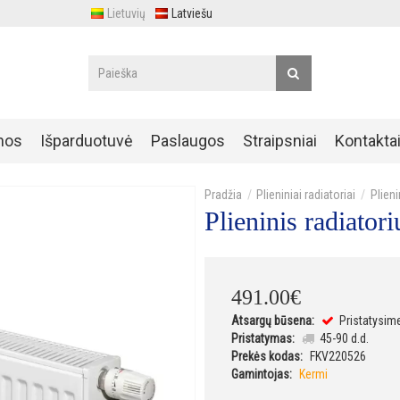
Lietuvių
Latviešu
nos
Išparduotuvė
Paslaugos
Straipsniai
Kontakta
Plieniniai radiatoriai
Plien
Plieninis radiat
491
.
00
€
Atsargų būsena:
Pristatysim
Pristatymas:
45-90 d.d.
Prekės kodas:
FKV220526
Gamintojas:
Kermi