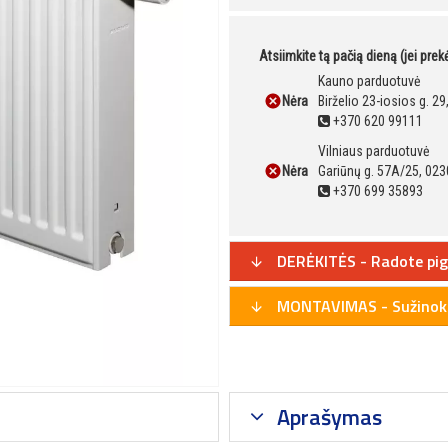
Atsiimkite tą pačią dieną (jei pre
Kauno parduotuvė
Nėra
Birželio 23-iosios g. 2
+370 620 99111
Vilniaus parduotuvė
Nėra
Gariūnų g. 57A/25, 023
+370 699 35893
DERĖKITĖS - Radote pig
MONTAVIMAS - Sužinoki
Aprašymas