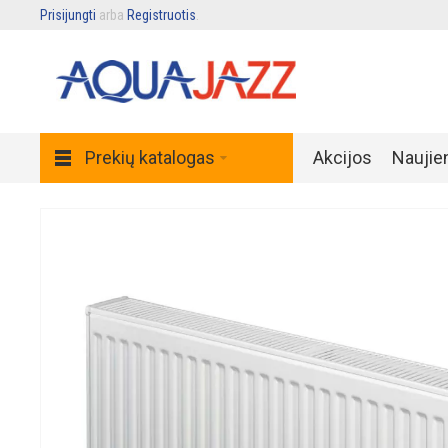
Prisijungti
arba
Registruotis
.
Prekių katalogas
Akcijos
Naujie