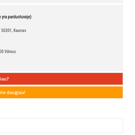
kė yra parduotuvėje)
9, 50201, Kaunas
00 Vilnius
iau?
te daugiau!