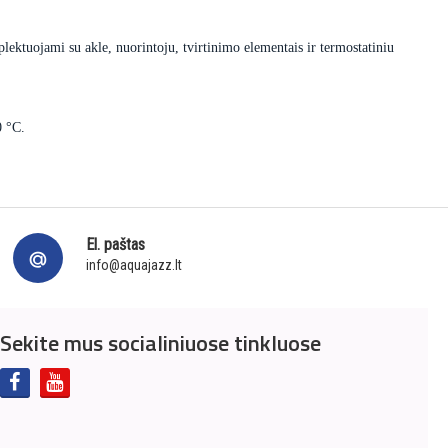
lektuojami su akle, nuorintoju, tvirtinimo elementais ir termostatiniu
0 °C.
El. paštas
info@aquajazz.lt
Sekite mus socialiniuose tinkluose