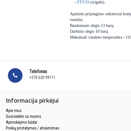
-
FTV33
(trigubi).
Apatinio prijungimo radiatoriai komp
ventiliu.
Bandomasis slėgis 13 barų.
Darbinis slėgis 10 barų.
Maksimali vandens temperatūra +11
Telefonas
+370 620 99111
Informacija pirkėjui
Apie mus
Susisiekite su mumis
Apmokėjimo būdai
Prekių pristatymas / atsiėmimas