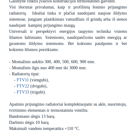
Galimybė rinktis įvairios konstrukcijos termostatines galvutes.
Visi išoriniai privalumai, kaip ir profilinių šoninio prijungimo
radiatorių. Idealiai tinka ir plačiai naudojami naujose šildymo
sistemose, jungiant plastikiniais vamzdžiais iš grindų arba iš sienos
naudojant kampinį prijungimo mazgą.
Universali ir perspektyvi energijos taupymo technika visiems
šilumos šaltiniams. Sistemoms, naudojančioms saulės energiją ar
įprastoms šildymo sistemoms. Bet kokioms patalpoms ir bet
kokiems šilumos poreikiams.
- Montažinis aukštis 300, 400, 500, 600, 900 mm.
- Montažinis ilgis nuo 400 mm iki 3000 mm.
- Radiatorių tipai:
-
FTV11
(viengubi),
-
FTV22
(dvigubi),
-
FTV33
(trigubi).
Apatinio prijungimo radiatoriai komplektuojami su akle, nuorintoju,
tvirtinimo elementais ir termostatiniu ventiliu.
Bandomasis slėgis 13 barų.
Darbinis slėgis 10 barų.
Maksimali vandens temperatūra +110 °C.