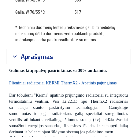
Galia, W 90/70 °C
803
Galia, W 70/55 °C
517
* Techninių duomenų lentelių reikšmėse gali būti nedidelių
netikslumų dėl to duomenis verta patikrinti produktų
instrukcijose arba pasikonsultuokite su mumis.
Aprašymas
Galimas kitų spalvų pasirinkimas su 30% antkainiu.
Plieniniai radiatoriai KERMI ThermX2 - Apatinis pajungimas
Dar tobulesni "Kermi" apatinio prijungimo radiatoriai su integruotu
termostatiniu ventiliu. Visi 12,22,33 tipo ThermX2 radiatoriai
su nauja srauto paskirstymo technologija. Gamykloje
sumontuotas ir pagal radiatoriaus galią specialiai sureguliuotas
ventilis atitinkantis reikalingą šilumos srautą (kv) leidžia žymiai
sumažinti energijos sąnaudas, finansines išlaidas ir sutaupyti laiką
derinant ir balancuojant šildymo sistemą jos paleidimo metu.