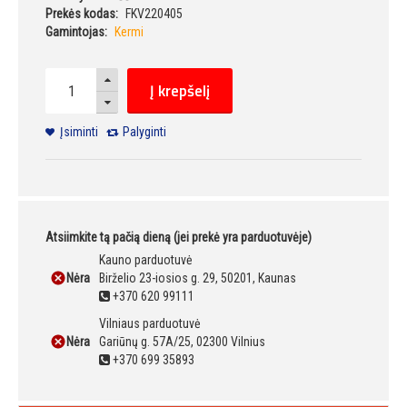
Prekės kodas:
FKV220405
Gamintojas:
Kermi
Į krepšelį
Įsiminti
Palyginti
Atsiimkite tą pačią dieną (jei prekė yra parduotuvėje)
Kauno parduotuvė
Nėra
Birželio 23-iosios g. 29, 50201, Kaunas
+370 620 99111
Vilniaus parduotuvė
Nėra
Gariūnų g. 57A/25, 02300 Vilnius
+370 699 35893