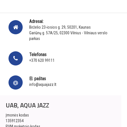
Adresai:
Birželio 23-iosios g. 29, 50201, Kaunas
Gariūnų g. 57A/25, 02300 Vilnius - Vilniaus verslo
parkas
Telefonas
+370 620 99111
El. paštas
info@aquajazz.lt
UAB, AQUA JAZZ
Įmonės kodas
135912354
PVM mokėtojo kodas