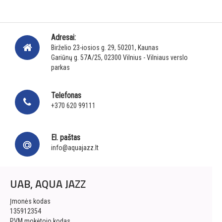
Adresai:
Birželio 23-iosios g. 29, 50201, Kaunas
Gariūnų g. 57A/25, 02300 Vilnius - Vilniaus verslo
parkas
Telefonas
+370 620 99111
El. paštas
info@aquajazz.lt
UAB, AQUA JAZZ
Įmonės kodas
135912354
PVM mokėtojo kodas