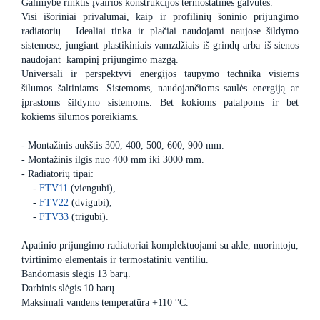
Galimybė rinktis įvairios konstrukcijos termostatines galvutes.
Visi išoriniai privalumai, kaip ir profilinių šoninio prijungimo
radiatorių. Idealiai tinka ir plačiai naudojami naujose šildymo
sistemose, jungiant plastikiniais vamzdžiais iš grindų arba iš sienos
naudojant kampinį prijungimo mazgą.
Universali ir perspektyvi energijos taupymo technika visiems
šilumos šaltiniams. Sistemoms, naudojančioms saulės energiją ar
įprastoms šildymo sistemoms. Bet kokioms patalpoms ir bet
kokiems šilumos poreikiams.
- Montažinis aukštis 300, 400, 500, 600, 900 mm.
- Montažinis ilgis nuo 400 mm iki 3000 mm.
- Radiatorių tipai:
-
FTV11
(viengubi),
-
FTV22
(dvigubi),
-
FTV33
(trigubi).
Apatinio prijungimo radiatoriai komplektuojami su akle, nuorintoju,
tvirtinimo elementais ir termostatiniu ventiliu.
Bandomasis slėgis 13 barų.
Darbinis slėgis 10 barų.
Maksimali vandens temperatūra +110 °C.