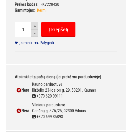
Prekės kodas:
FKV220430
Gamintojas:
Kermi
Į krepšelį
Įsiminti
Palyginti
Atsiimkite tą pačią dieną (jei prekė yra parduotuvėje)
Kauno parduotuvė
Nėra
Birželio 23-iosios g. 29, 50201, Kaunas
+370 620 99111
Vilniaus parduotuvė
Nėra
Gariūnų g. 57A/25, 02300 Vilnius
+370 699 35893