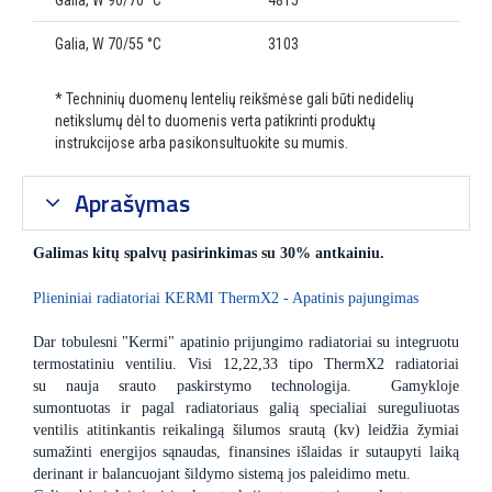
Galia, W 90/70 °C
4815
Galia, W 70/55 °C
3103
* Techninių duomenų lentelių reikšmėse gali būti nedidelių
netikslumų dėl to duomenis verta patikrinti produktų
instrukcijose arba pasikonsultuokite su mumis.
Aprašymas
Galimas kitų spalvų pasirinkimas su 30% antkainiu.
Plieniniai radiatoriai KERMI ThermX2 - Apatinis pajungimas
Dar tobulesni "Kermi" apatinio prijungimo radiatoriai su integruotu
termostatiniu ventiliu. Visi 12,22,33 tipo ThermX2 radiatoriai
su nauja srauto paskirstymo technologija. Gamykloje
sumontuotas ir pagal radiatoriaus galią specialiai sureguliuotas
ventilis atitinkantis reikalingą šilumos srautą (kv) leidžia žymiai
sumažinti energijos sąnaudas, finansines išlaidas ir sutaupyti laiką
derinant ir balancuojant šildymo sistemą jos paleidimo metu.