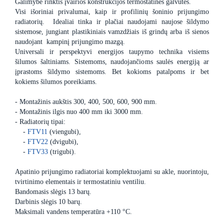
Galimybė rinktis įvairios konstrukcijos termostatines galvutes.
Visi išoriniai privalumai, kaip ir profilinių šoninio prijungimo
radiatorių. Idealiai tinka ir plačiai naudojami naujose šildymo
sistemose, jungiant plastikiniais vamzdžiais iš grindų arba iš sienos
naudojant kampinį prijungimo mazgą.
Universali ir perspektyvi energijos taupymo technika visiems
šilumos šaltiniams. Sistemoms, naudojančioms saulės energiją ar
įprastoms šildymo sistemoms. Bet kokioms patalpoms ir bet
kokiems šilumos poreikiams.
- Montažinis aukštis 300, 400, 500, 600, 900 mm.
- Montažinis ilgis nuo 400 mm iki 3000 mm.
- Radiatorių tipai:
-
FTV11
(viengubi),
-
FTV22
(dvigubi),
-
FTV33
(trigubi).
Apatinio prijungimo radiatoriai komplektuojami su akle, nuorintoju,
tvirtinimo elementais ir termostatiniu ventiliu.
Bandomasis slėgis 13 barų.
Darbinis slėgis 10 barų.
Maksimali vandens temperatūra +110 °C.