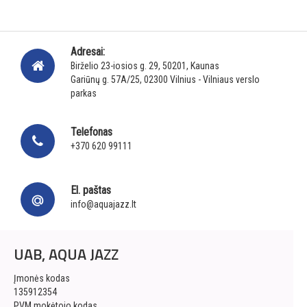
Adresai:
Birželio 23-iosios g. 29, 50201, Kaunas
Gariūnų g. 57A/25, 02300 Vilnius - Vilniaus verslo
parkas
Telefonas
+370 620 99111
El. paštas
info@aquajazz.lt
UAB, AQUA JAZZ
Įmonės kodas
135912354
PVM mokėtojo kodas