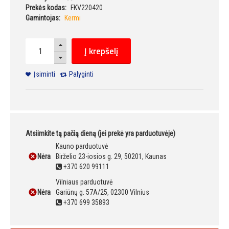
Prekės kodas:
FKV220420
Gamintojas:
Kermi
Į krepšelį
Įsiminti
Palyginti
Atsiimkite tą pačią dieną (jei prekė yra parduotuvėje)
Kauno parduotuvė
Nėra
Birželio 23-iosios g. 29, 50201, Kaunas
+370 620 99111
Vilniaus parduotuvė
Nėra
Gariūnų g. 57A/25, 02300 Vilnius
+370 699 35893