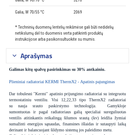
Galia, W 90/70 °C
3210
Galia, W 70/55 °C
2069
* Techninių duomenų lentelių reikšmėse gali būti nedidelių
netikslumų dėl to duomenis verta patikrinti produktų
instrukcijose arba pasikonsultuokite su mumis.
Aprašymas
Galimas kitų spalvų pasirinkimas su 30% antkainiu.
Plieniniai radiatoriai KERMI ThermX2 - Apatinis pajungimas
Dar tobulesni "Kermi" apatinio prijungimo radiatoriai su integruotu
termostatiniu ventiliu. Visi 12,22,33 tipo ThermX2 radiatoriai
su nauja srauto paskirstymo technologija. Gamykloje
sumontuotas ir pagal radiatoriaus galią specialiai sureguliuotas
ventilis atitinkantis reikalingą šilumos srautą (kv) leidžia žymiai
sumažinti energijos sąnaudas, finansines išlaidas ir sutaupyti laiką
derinant ir balancuojant šildymo sistemą jos paleidimo metu.