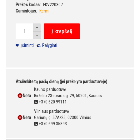
Prekės kodas:
FKV220307
Gamintojas:
Kermi
Į krepšelį
Įsiminti
Palyginti
Atsiimkite tą pačią dieną (jei prekė yra parduotuvėje)
Kauno parduotuvė
Nėra
Birželio 23-iosios g. 29, 50201, Kaunas
+370 620 99111
Vilniaus parduotuvė
Nėra
Gariūnų g. 57A/25, 02300 Vilnius
+370 699 35893