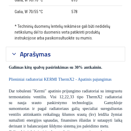
Galia, W 90/70 °C
893
Galia, W 70/55 °C
578
* Techninių duomenų lentelių reikšmėse gali būti nedidelių
netikslumų dėl to duomenis verta patikrinti produktų
instrukcijose arba pasikonsultuokite su mumis.
Aprašymas
Galimas kitų spalvų pasirinkimas su 30% antkainiu.
Plieniniai radiatoriai KERMI ThermX2 - Apatinis pajungimas
Dar tobulesni "Kermi" apatinio prijungimo radiatoriai su integruotu
termostatiniu ventiliu. Visi 12,22,33 tipo ThermX2 radiatoriai
su nauja srauto paskirstymo technologija. Gamykloje
sumontuotas ir pagal radiatoriaus galią specialiai sureguliuotas
ventilis atitinkantis reikalingą šilumos srautą (kv) leidžia žymiai
sumažinti energijos sąnaudas, finansines išlaidas ir sutaupyti laiką
derinant ir balancuojant šildymo sistemą jos paleidimo metu.