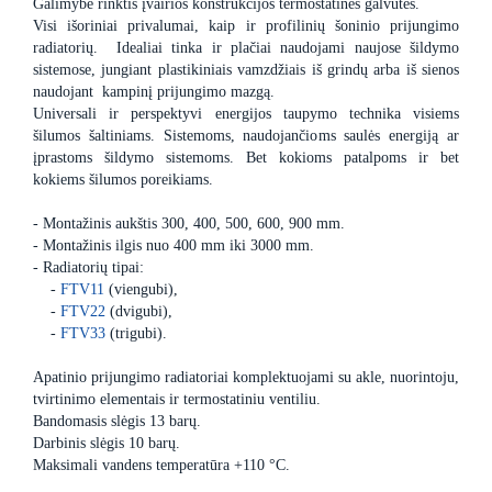
Galimybė rinktis įvairios konstrukcijos termostatines galvutes.
Visi išoriniai privalumai, kaip ir profilinių šoninio prijungimo
radiatorių. Idealiai tinka ir plačiai naudojami naujose šildymo
sistemose, jungiant plastikiniais vamzdžiais iš grindų arba iš sienos
naudojant kampinį prijungimo mazgą.
Universali ir perspektyvi energijos taupymo technika visiems
šilumos šaltiniams. Sistemoms, naudojančioms saulės energiją ar
įprastoms šildymo sistemoms. Bet kokioms patalpoms ir bet
kokiems šilumos poreikiams.
- Montažinis aukštis 300, 400, 500, 600, 900 mm.
- Montažinis ilgis nuo 400 mm iki 3000 mm.
- Radiatorių tipai:
-
FTV11
(viengubi),
-
FTV22
(dvigubi),
-
FTV33
(trigubi).
Apatinio prijungimo radiatoriai komplektuojami su akle, nuorintoju,
tvirtinimo elementais ir termostatiniu ventiliu.
Bandomasis slėgis 13 barų.
Darbinis slėgis 10 barų.
Maksimali vandens temperatūra +110 °C.