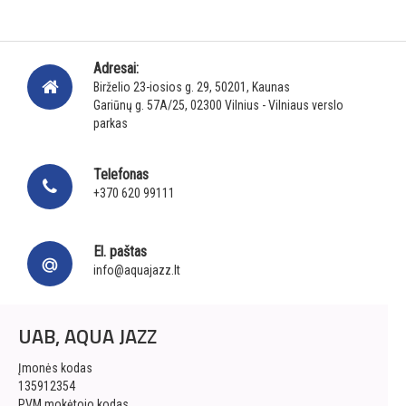
Adresai:
Birželio 23-iosios g. 29, 50201, Kaunas
Gariūnų g. 57A/25, 02300 Vilnius - Vilniaus verslo
parkas
Telefonas
+370 620 99111
El. paštas
info@aquajazz.lt
UAB, AQUA JAZZ
Įmonės kodas
135912354
PVM mokėtojo kodas