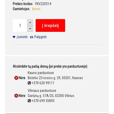
Prekės kodas:
FKV220314
Gamintojas:
Kermi
Į krepšelį
Įsiminti
Palyginti
Atsiimkite tą pačią dieną (jei prekė yra parduotuvėje)
Kauno parduotuvė
Nėra
Birželio 23-iosios g. 29, 50201, Kaunas
+370 620 99111
Vilniaus parduotuvė
Nėra
Gariūnų g. 57A/25, 02300 Vilnius
+370 699 35893