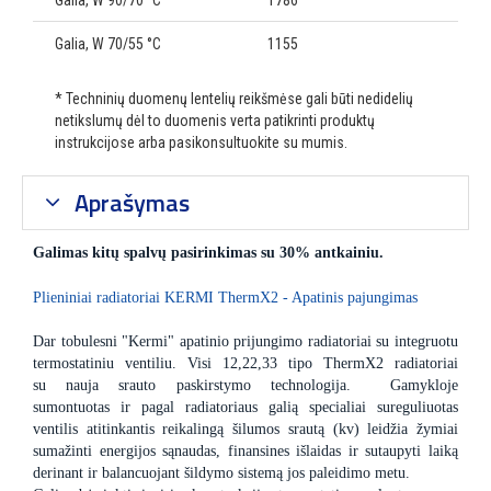
Galia, W 90/70 °C
1786
Galia, W 70/55 °C
1155
* Techninių duomenų lentelių reikšmėse gali būti nedidelių
netikslumų dėl to duomenis verta patikrinti produktų
instrukcijose arba pasikonsultuokite su mumis.
Aprašymas
Galimas kitų spalvų pasirinkimas su 30% antkainiu.
Plieniniai radiatoriai KERMI ThermX2 - Apatinis pajungimas
Dar tobulesni "Kermi" apatinio prijungimo radiatoriai su integruotu
termostatiniu ventiliu. Visi 12,22,33 tipo ThermX2 radiatoriai
su nauja srauto paskirstymo technologija. Gamykloje
sumontuotas ir pagal radiatoriaus galią specialiai sureguliuotas
ventilis atitinkantis reikalingą šilumos srautą (kv) leidžia žymiai
sumažinti energijos sąnaudas, finansines išlaidas ir sutaupyti laiką
derinant ir balancuojant šildymo sistemą jos paleidimo metu.