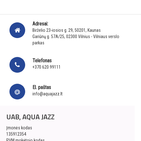
Adresai:
Birželio 23-iosios g. 29, 50201, Kaunas
Gariūnų g. 57A/25, 02300 Vilnius - Vilniaus verslo
parkas
Telefonas
+370 620 99111
El. paštas
info@aquajazz.lt
UAB, AQUA JAZZ
Įmonės kodas
135912354
PVM mokėtojo kodas