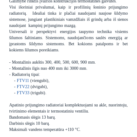
Galimybė rinktis įvairios konstrukcijos termostatines galvutes.
Visi išoriniai privalumai, kaip ir profilinių šoninio prijungimo
radiatorių. Idealiai tinka ir plačiai naudojami naujose šildymo
sistemose, jungiant plastikiniais vamzdžiais iš grindų arba iš sienos
naudojant kampinį prijungimo mazgą.
Universali ir perspektyvi energijos taupymo technika visiems
šilumos šaltiniams. Sistemoms, naudojančioms saulės energiją ar
įprastoms šildymo sistemoms. Bet kokioms patalpoms ir bet
kokiems šilumos poreikiams.
- Montažinis aukštis 300, 400, 500, 600, 900 mm.
- Montažinis ilgis nuo 400 mm iki 3000 mm.
- Radiatorių tipai:
-
FTV11
(viengubi),
-
FTV22
(dvigubi),
-
FTV33
(trigubi).
Apatinio prijungimo radiatoriai komplektuojami su akle, nuorintoju,
tvirtinimo elementais ir termostatiniu ventiliu.
Bandomasis slėgis 13 barų.
Darbinis slėgis 10 barų.
Maksimali vandens temperatūra +110 °C.