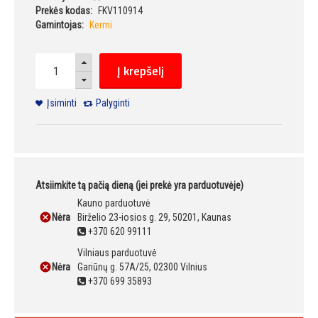
Prekės kodas:
FKV110914
Gamintojas:
Kermi
Į krepšelį
Įsiminti
Palyginti
Atsiimkite tą pačią dieną (jei prekė yra parduotuvėje)
Kauno parduotuvė
Nėra
Birželio 23-iosios g. 29, 50201, Kaunas
+370 620 99111
Vilniaus parduotuvė
Nėra
Gariūnų g. 57A/25, 02300 Vilnius
+370 699 35893