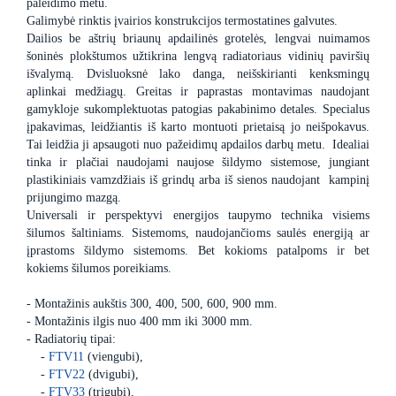
paleidimo metu.
Galimybė rinktis įvairios konstrukcijos termostatines galvutes.
Dailios be aštrių briaunų apdailinės grotelės, lengvai nuimamos
šoninės plokštumos užtikrina lengvą radiatoriaus vidinių paviršių
išvalymą. Dvisluoksnė lako danga, neišskirianti kenksmingų
aplinkai medžiagų. Greitas ir paprastas montavimas naudojant
gamykloje sukomplektuotas patogias pakabinimo detales. Specialus
įpakavimas, leidžiantis iš karto montuoti prietaisą jo neišpokavus.
Tai leidžia ji apsaugoti nuo pažeidimų apdailos darbų metu. Idealiai
tinka ir plačiai naudojami naujose šildymo sistemose, jungiant
plastikiniais vamzdžiais iš grindų arba iš sienos naudojant kampinį
prijungimo mazgą.
Universali ir perspektyvi energijos taupymo technika visiems
šilumos šaltiniams. Sistemoms, naudojančioms saulės energiją ar
įprastoms šildymo sistemoms. Bet kokioms patalpoms ir bet
kokiems šilumos poreikiams.
- Montažinis aukštis 300, 400, 500, 600, 900 mm.
- Montažinis ilgis nuo 400 mm iki 3000 mm.
- Radiatorių tipai:
-
FTV11
(viengubi),
-
FTV22
(dvigubi),
-
FTV33
(trigubi).