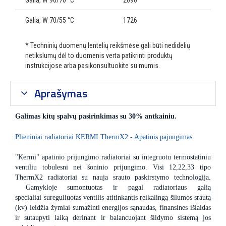
Galia, W 90/70 °C
2696
Galia, W 70/55 °C
1726
* Techninių duomenų lentelių reikšmėse gali būti nedidelių
netikslumų dėl to duomenis verta patikrinti produktų
instrukcijose arba pasikonsultuokite su mumis.
Aprašymas
Galimas kitų spalvų pasirinkimas su 30% antkainiu.
Plieniniai radiatoriai KERMI ThermX2 - Apatinis pajungimas
"Kermi" apatinio prijungimo radiatoriai su integruotu termostatiniu
ventiliu tobulesni nei šoninio prijungimo. Visi 12,22,33 tipo
ThermX2 radiatoriai su nauja srauto paskirstymo technologija.
Gamykloje sumontuotas ir pagal radiatoriaus galią
specialiai sureguliuotas ventilis atitinkantis reikalingą šilumos srautą
(kv) leidžia žymiai sumažinti energijos sąnaudas, finansines išlaidas
ir sutaupyti laiką derinant ir balancuojant šildymo sistemą jos