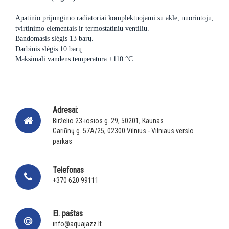
Apatinio prijungimo radiatoriai komplektuojami su akle, nuorintoju,
tvirtinimo elementais ir termostatiniu ventiliu.
Bandomasis slėgis 13 barų.
Darbinis slėgis 10 barų.
Maksimali vandens temperatūra +110 °C.
Adresai:
Birželio 23-iosios g. 29, 50201, Kaunas
Gariūnų g. 57A/25, 02300 Vilnius - Vilniaus verslo
parkas
Telefonas
+370 620 99111
El. paštas
info@aquajazz.lt