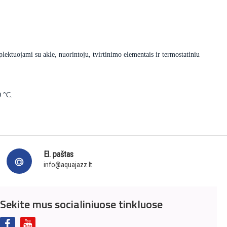
lektuojami su akle, nuorintoju, tvirtinimo elementais ir termostatiniu
0 °C.
El. paštas
info@aquajazz.lt
Sekite mus socialiniuose tinkluose