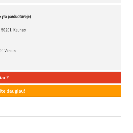
kė yra parduotuvėje)
9, 50201, Kaunas
00 Vilnius
iau?
te daugiau!