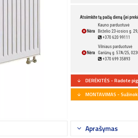
Atsiimkite tą pačią dieną (jei pre
Kauno parduotuvė
Nėra
Birželio 23-iosios g. 2
+370 620 99111
Vilniaus parduotuvė
Nėra
Gariūnų g. 57A/25, 023
+370 699 35893
DERĖKITĖS - Radote pig
MONTAVIMAS - Sužinoki
Aprašymas