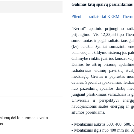
Galimas kitų spalvų pasirinkimas
Plieniniai radiatoriai KERMI Therm
"Kermi" apatinio prijungimo radia
prijungimo. Visi 12,22,33 tipo Ther
sumontuotas ir pagal radiatoriaus gali
(kv) leidžia žymiai sumažinti ener
balancuojant šildymo sistemą jos pa
Galimybė rinktis įvairios konstrukcij
Dailios be aštrių briaunų apdailin
radiatoriaus vidinių paviršių išv
medžiagų. Greitas ir paprastas mo
detales. Specialus įpakavimas, leidžia
nuo pažeidimų apdailos darbų metu
jungiant plastikiniais vamzdžiais i
Universali ir perspektyvi energ
naudojančioms saulės energiją ar 
šilumos poreikiams.
ikslumų dėl to duomenis verta
is.
- Montažinis aukštis 300, 400, 500,
- Montažinis ilgis nuo 400 mm iki 