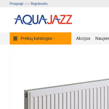
Prisijungti
arba
Registruotis
.
Prekių katalogas
Akcijos
Naujie