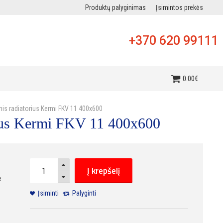
Produktų palyginimas
Įsimintos prekės
+370 620 99111
i
0
.
00
€
inis radiatorius Kermi FKV 11 400x600
rius Kermi FKV 11 400x600
Į krepšelį
e
Įsiminti
Palyginti