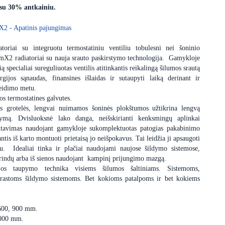
 su 30% antkainiu.
X2 - Apatinis pajungimas
toriai su integruotu termostatiniu ventiliu tobulesni nei šoninio
mX2 radiatoriai su nauja srauto paskirstymo technologija. Gamykloje
ą specialiai sureguliuotas ventilis atitinkantis reikalingą šilumos srautą
gijos sąnaudas, finansines išlaidas ir sutaupyti laiką derinant ir
leidimo metu.
os termostatines galvutes.
ės grotelės, lengvai nuimamos šoninės plokštumos užtikrina lengvą
alymą. Dvisluoksnė lako danga, neišskirianti kenksmingų aplinkai
ntavimas naudojant gamykloje sukomplektuotas patogias pakabinimo
ntis iš karto montuoti prietaisą jo neišpokavus. Tai leidžia ji apsaugoti
. Idealiai tinka ir plačiai naudojami naujose šildymo sistemose,
š grindų arba iš sienos naudojant kampinį prijungimo mazgą.
ijos taupymo technika visiems šilumos šaltiniams. Sistemoms,
įprastoms šildymo sistemoms. Bet kokioms patalpoms ir bet kokiems
 600, 900 mm.
3000 mm.