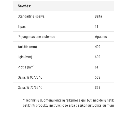
Savybės:
Standartinė spalva
Balta
Tipas
11
Prijungimas prie sistemos
Apatinis
Aukštis (mm)
400
Ilgis (mm)
600
Plotis (mm)
61
Galia, W 90/70 °C
568
Galia, W 70/55 °C
369
* Techninių duomenų lentelių reikšmėse gali būti nedidelių net
patikrinti produktų instrukcijose arba pasikonsultuokite su mum