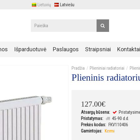
Lietuvių
Latviešu
nos
Išparduotuvė
Paslaugos
Straipsniai
Kontakta
Plieniniai radiatoriai
Plien
Plieninis radiato
127
.
00
€
Atsargų būsena:
Pristatysim
Pristatymas:
45-90 d.d.
Prekės kodas:
FKV110406
Gamintojas:
Kermi