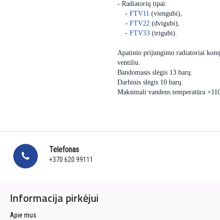
- Radiatorių tipai:
-
FTV11
(viengubi),
-
FTV22
(dvigubi),
-
FTV33
(trigubi).
Apatinio prijungimo radiatoriai komp
ventiliu.
Bandomasis slėgis 13 barų.
Darbinis slėgis 10 barų.
Maksimali vandens temperatūra +11
Telefonas
+370 620 99111
Informacija pirkėjui
Apie mus