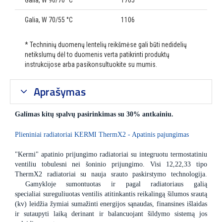
Galia, W 90/70 °C
1705
Galia, W 70/55 °C
1106
* Techninių duomenų lentelių reikšmėse gali būti nedidelių
netikslumų dėl to duomenis verta patikrinti produktų
instrukcijose arba pasikonsultuokite su mumis.
Aprašymas
Galimas kitų spalvų pasirinkimas su 30% antkainiu.
Plieniniai radiatoriai KERMI ThermX2 - Apatinis pajungimas
"Kermi" apatinio prijungimo radiatoriai su integruotu termostatiniu
ventiliu tobulesni nei šoninio prijungimo. Visi 12,22,33 tipo
ThermX2 radiatoriai su nauja srauto paskirstymo technologija.
Gamykloje sumontuotas ir pagal radiatoriaus galią
specialiai sureguliuotas ventilis atitinkantis reikalingą šilumos srautą
(kv) leidžia žymiai sumažinti energijos sąnaudas, finansines išlaidas
ir sutaupyti laiką derinant ir balancuojant šildymo sistemą jos