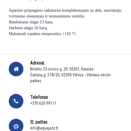
Apatinio prijungimo radiatoriai komplektuojami su akle, nuorintoju,
tvirtinimo elementais ir termostatiniu ventiliu.
Bandomasis slėgis 13 barų.
Darbinis slėgis 10 barų.
Maksimali vandens temperatūra +110 °C.
Adresai:
Birželio 23-iosios g. 29, 50201, Kaunas
Gariūnų g. 57A/25, 02300 Vilnius - Vilniaus verslo
parkas
Telefonas
+370 620 99111
El. paštas
info@aquajazz.lt