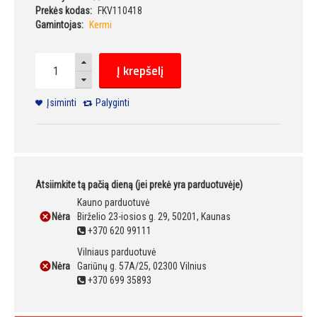
Prekės kodas:
FKV110418
Gamintojas:
Kermi
Į krepšelį
Įsiminti
Palyginti
Atsiimkite tą pačią dieną (jei prekė yra parduotuvėje)
Kauno parduotuvė
Nėra
Birželio 23-iosios g. 29, 50201, Kaunas
+370 620 99111
Vilniaus parduotuvė
Nėra
Gariūnų g. 57A/25, 02300 Vilnius
+370 699 35893