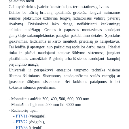
paleidimo metu.
Galimybė rinktis įvairios konstrukcijos termostatines galvutes.
Dailios be aštrių briaunų apdailinės grotelės, lengvai nuimamos
šoninės plokštumos užtikrina lengvą radiatoriaus vidinių paviršių
išvalymą. Dvisluoksnė lako danga, neišskirianti kenksmingų
aplinkai medžiagų. Greitas ir paprastas montavimas naudojant
gamykloje sukomplektuotas patogias pakabinimo detales. Specialus
įpakavimas, leidžiantis iš karto montuoti prietaisą jo neišpokavus.
Tai leidžia ji apsaugoti nuo pažeidimų apdailos darbų metu. Idealiai
tinka ir plačiai naudojami naujose šildymo sistemose, jungiant
plastikiniais vamzdžiais iš grindų arba iš sienos naudojant kampinį
prijungimo mazgą.
Universali ir perspektyvi energijos taupymo technika visiems
šilumos šaltiniams. Sistemoms, naudojančioms saulės energiją ar
įprastoms šildymo sistemoms. Bet kokioms patalpoms ir bet
kokiems šilumos poreikiams.
- Montažinis aukštis 300, 400, 500, 600, 900 mm.
- Montažinis ilgis nuo 400 mm iki 3000 mm.
- Radiatorių tipai:
-
FTV11
(viengubi),
-
FTV22
(dvigubi),
-
FTV33
(trigubi).