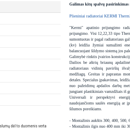
Galimas kitų spalvų pasirinkimas
Plieniniai radiatoriai KERMI Therm
"Kermi" apatinio prijungimo radia
prijungimo. Visi 12,22,33 tipo Ther
sumontuotas ir pagal radiatoriaus gali
(kv) leidžia žymiai sumažinti ener
balancuojant šildymo sistemą jos pa
Galimybė rinktis įvairios konstrukcij
Dailios be aštrių briaunų apdailin
radiatoriaus vidinių paviršių išv
medžiagų. Greitas ir paprastas mo
detales. Specialus įpakavimas, leidžia
nuo pažeidimų apdailos darbų metu
jungiant plastikiniais vamzdžiais i
Universali ir perspektyvi energ
naudojančioms saulės energiją ar 
šilumos poreikiams.
- Montažinis aukštis 300, 400, 500,
ikslumų dėl to duomenis verta
- Montažinis ilgis nuo 400 mm iki 