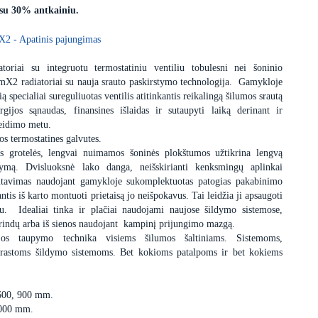
 su 30% antkainiu.
X2 - Apatinis pajungimas
toriai su integruotu termostatiniu ventiliu tobulesni nei šoninio
mX2 radiatoriai su nauja srauto paskirstymo technologija. Gamykloje
ą specialiai sureguliuotas ventilis atitinkantis reikalingą šilumos srautą
gijos sąnaudas, finansines išlaidas ir sutaupyti laiką derinant ir
leidimo metu.
os termostatines galvutes.
ės grotelės, lengvai nuimamos šoninės plokštumos užtikrina lengvą
alymą. Dvisluoksnė lako danga, neišskirianti kenksmingų aplinkai
ntavimas naudojant gamykloje sukomplektuotas patogias pakabinimo
ntis iš karto montuoti prietaisą jo neišpokavus. Tai leidžia ji apsaugoti
. Idealiai tinka ir plačiai naudojami naujose šildymo sistemose,
š grindų arba iš sienos naudojant kampinį prijungimo mazgą.
ijos taupymo technika visiems šilumos šaltiniams. Sistemoms,
įprastoms šildymo sistemoms. Bet kokioms patalpoms ir bet kokiems
 600, 900 mm.
3000 mm.