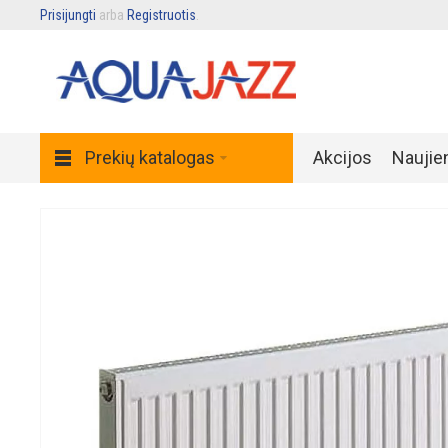
Prisijungti
arba
Registruotis
.
Prekių katalogas
Akcijos
Naujie