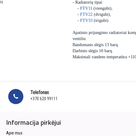
is.
- Radiatorių tipai:
-
FTV11
(viengubi),
-
FTV22
(dvigubi),
-
FTV33
(trigubi).
Apatinio prijungimo radiatoriai komp
ventiliu.
Bandomasis slėgis 13 barų.
Darbinis slėgis 10 barų.
Maksimali vandens temperatūra +11
Telefonas
+370 620 99111
Informacija pirkėjui
Apie mus