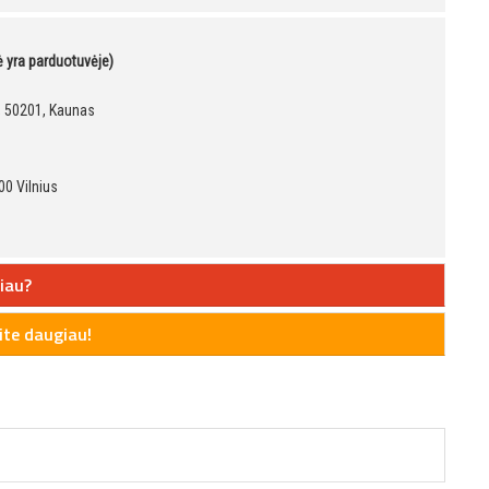
kė yra parduotuvėje)
9, 50201, Kaunas
00 Vilnius
iau?
te daugiau!