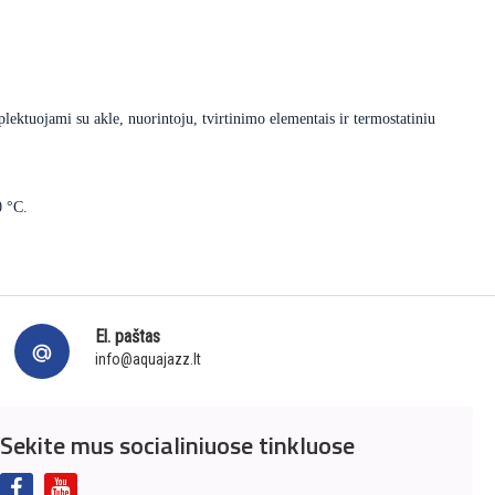
lektuojami su akle, nuorintoju, tvirtinimo elementais ir termostatiniu
0 °C.
El. paštas
info@aquajazz.lt
Sekite mus socialiniuose tinkluose