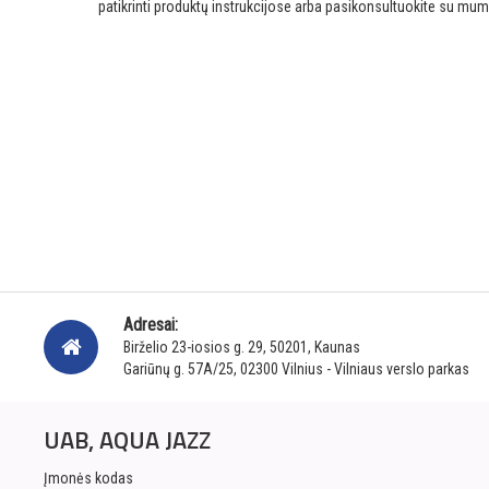
patikrinti produktų instrukcijose arba pasikonsultuokite su mum
Adresai:
Birželio 23-iosios g. 29, 50201, Kaunas
Gariūnų g. 57A/25, 02300 Vilnius - Vilniaus verslo parkas
UAB, AQUA JAZZ
Įmonės kodas