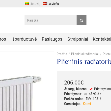
Lietuvių
Latviešu
nos
Išparduotuvė
Paslaugos
Straipsniai
Kontakta
Plieniniai radiatoriai
Plien
Plieninis radiat
206
.
00
€
Atsargų būsena:
Pristatysim
Pristatymas:
45-90 d.d.
Prekės kodas:
FKV110316
Gamintojas:
Kermi