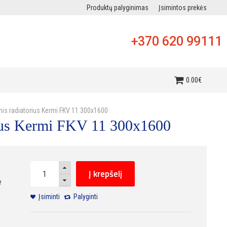
Produktų palyginimas
Įsimintos prekės
+370 620 99111
i
0
.
00
€
inis radiatorius Kermi FKV 11 300x1600
orius Kermi FKV 11 300x1600
Į krepšelį
e
Įsiminti
Palyginti