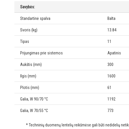
Savybės:
Standartinė spalva
Balta
Svoris (kg)
13.84
Tipas
11
Prijungimas prie sistemos
Apatinis
Aukštis (mm)
300
Ilgis (mm)
1600
Plotis (mm)
61
Galia, W 90/70 °C
1192
Galia, W 70/55 °C
773
* Techninių duomenų lentelių reikšmėse gali būti nedidelių net