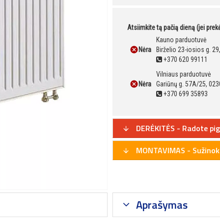
Atsiimkite tą pačią dieną (jei pre
Kauno parduotuvė
Nėra
Birželio 23-iosios g. 2
+370 620 99111
Vilniaus parduotuvė
Nėra
Gariūnų g. 57A/25, 023
+370 699 35893
DERĖKITĖS - Radote pig
MONTAVIMAS - Sužinoki
Aprašymas