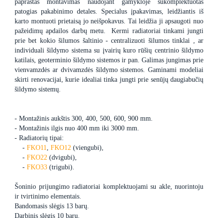
paprastas montavimas naudojant gamykloje sukomplektuotas
patogias pakabinimo detales. Specialus įpakavimas, leidžiantis iš
karto montuoti prietaisą jo neišpokavus. Tai leidžia ji apsaugoti nuo
pažeidimų apdailos darbų metu. Kermi radiatoriai tinkami jungti
prie bet kokio šilumos šaltinio - centralizuoti šilumos tinklai , ar
individuali šildymo sistema su įvairių kuro rūšių centrinio šildymo
katilais, geoterminio šildymo sistemos ir pan. Galimas jungimas prie
vienvamzdės ar dvivamzdės šildymo sistemos. Gaminami modeliai
skirti renovacijai, kurie idealiai tinka jungti prie senūjų daugiabučių
šildymo sistemų.
- Montažinis aukštis 300, 400, 500, 600, 900 mm.
- Montažinis ilgis nuo 400 mm iki 3000 mm.
- Radiatorių tipai:
-
FKO11
,
FKO12
(viengubi),
-
FKO22
(dvigubi),
-
FKO33
(trigubi).
Šoninio prijungimo radiatoriai komplektuojami su akle, nuorintoju
ir tvirtinimo elementais.
Bandomasis slėgis 13 barų.
Darbinis slėgis 10 barų.