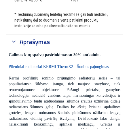
Galia, W 70/55 °C
7181
* Techninių duomenų lentelių reikšmėse gali būti nedidelių
netikslumų dėl to duomenis verta patikrinti produktų
instrukcijose arba pasikonsultuokite su mumis.
Aprašymas
Galimas kitų spalvų pasirinkimas su 30% antkainiu.
Plieniniai radiatoriai KERMI ThermX2 - Šoninis pajungimas
Kermi profilinių šoninio prijungimo radiatorių serija – tai
populiariausia šildymo įranga, tiek naujose statybose, tiek
renovuojamuose objektuose. Pažangi prietaisų gamybos
technologija, nedidelė vandens talpa, harmoningas konvekcijos ir
spinduliavimo būdu atiduodamas šilumos srautas užtikrina didelę
radiatoriaus šilumos galią. Dailios be aštrių briaunų apdailinės
grotelės, lengvai nuimamos šoninės plokštumos užtikrina lengvą
radiatoriaus vidinių paviršių išvalymą. Dvisluoksnė lako danga,
neišskirianti kenksmingų aplinkai medžiagų. Greitas ir