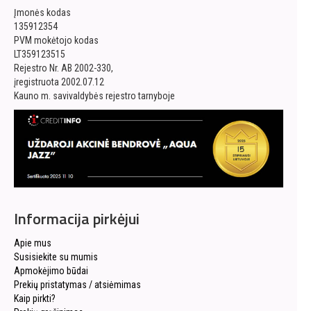
Įmonės kodas
135912354
PVM mokėtojo kodas
LT359123515
Rejestro Nr. AB 2002-330,
įregistruota 2002.07.12
Kauno m. savivaldybės rejestro tarnyboje
Informacija pirkėjui
Apie mus
Susisiekite su mumis
Apmokėjimo būdai
Prekių pristatymas / atsiėmimas
Kaip pirkti?