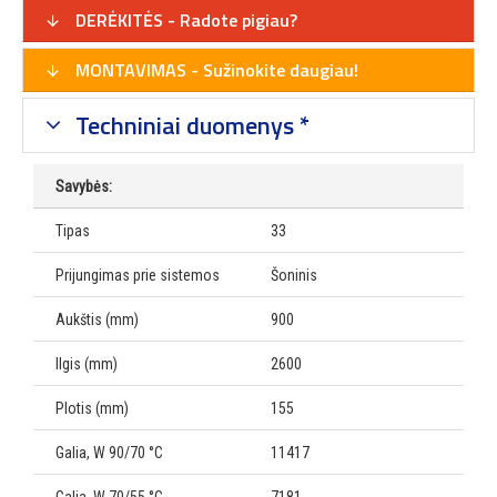
DERĖKITĖS - Radote pigiau?
MONTAVIMAS - Sužinokite daugiau!
Techniniai duomenys *
Savybės:
Tipas
33
Prijungimas prie sistemos
Šoninis
Aukštis (mm)
900
Ilgis (mm)
2600
Plotis (mm)
155
Galia, W 90/70 °C
11417