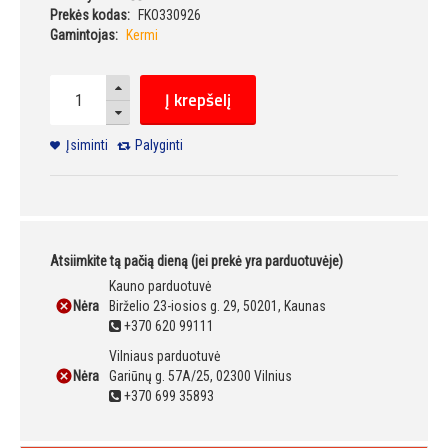
Prekės kodas:
FKO330926
Gamintojas:
Kermi
Į krepšelį
Įsiminti
Palyginti
Atsiimkite tą pačią dieną (jei prekė yra parduotuvėje)
Kauno parduotuvė
Nėra
Birželio 23-iosios g. 29, 50201, Kaunas
+370 620 99111
Vilniaus parduotuvė
Nėra
Gariūnų g. 57A/25, 02300 Vilnius
+370 699 35893