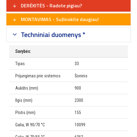
DERĖKITĖS - Radote pigiau?
MONTAVIMAS - Sužinokite daugiau!
Techniniai duomenys *
Savybės:
Tipas
33
Prijungimas prie sistemos
Šoninis
Aukštis (mm)
900
Ilgis (mm)
2300
Plotis (mm)
155
Galia, W 90/70 °C
10099