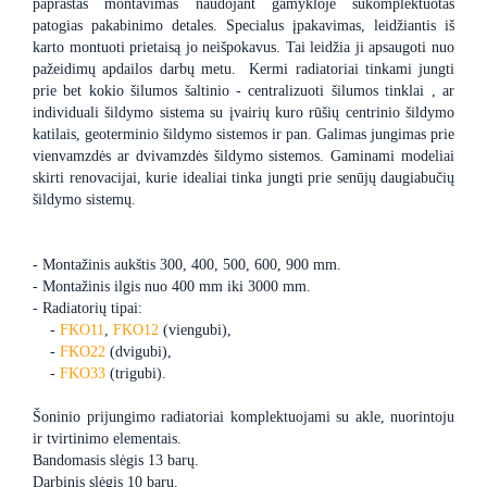
paprastas montavimas naudojant gamykloje sukomplektuotas
patogias pakabinimo detales. Specialus įpakavimas, leidžiantis iš
karto montuoti prietaisą jo neišpokavus. Tai leidžia ji apsaugoti nuo
pažeidimų apdailos darbų metu. Kermi radiatoriai tinkami jungti
prie bet kokio šilumos šaltinio - centralizuoti šilumos tinklai , ar
individuali šildymo sistema su įvairių kuro rūšių centrinio šildymo
katilais, geoterminio šildymo sistemos ir pan. Galimas jungimas prie
vienvamzdės ar dvivamzdės šildymo sistemos. Gaminami modeliai
skirti renovacijai, kurie idealiai tinka jungti prie senūjų daugiabučių
šildymo sistemų.
- Montažinis aukštis 300, 400, 500, 600, 900 mm.
- Montažinis ilgis nuo 400 mm iki 3000 mm.
- Radiatorių tipai:
-
FKO11
,
FKO12
(viengubi),
-
FKO22
(dvigubi),
-
FKO33
(trigubi).
Šoninio prijungimo radiatoriai komplektuojami su akle, nuorintoju
ir tvirtinimo elementais.
Bandomasis slėgis 13 barų.
Darbinis slėgis 10 barų.