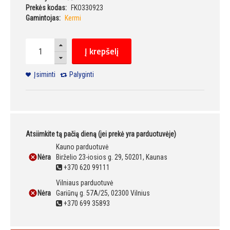
Prekės kodas:
FKO330923
Gamintojas:
Kermi
Į krepšelį
Įsiminti
Palyginti
Atsiimkite tą pačią dieną (jei prekė yra parduotuvėje)
Kauno parduotuvė
Nėra
Birželio 23-iosios g. 29, 50201, Kaunas
+370 620 99111
Vilniaus parduotuvė
Nėra
Gariūnų g. 57A/25, 02300 Vilnius
+370 699 35893