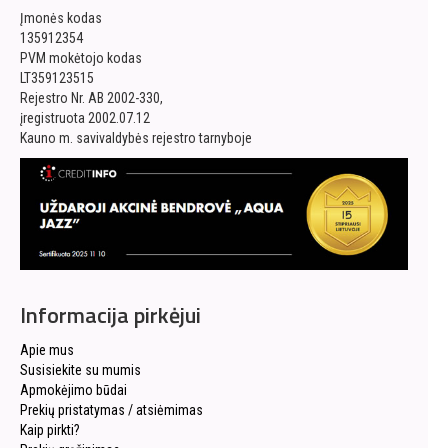
Įmonės kodas
135912354
PVM mokėtojo kodas
LT359123515
Rejestro Nr. AB 2002-330,
įregistruota 2002.07.12
Kauno m. savivaldybės rejestro tarnyboje
Informacija pirkėjui
Apie mus
Susisiekite su mumis
Apmokėjimo būdai
Prekių pristatymas / atsiėmimas
Kaip pirkti?