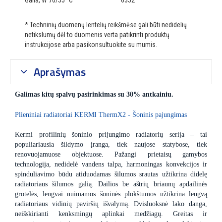
Galia, W 70/55 °C
6352
* Techninių duomenų lentelių reikšmėse gali būti nedidelių
netikslumų dėl to duomenis verta patikrinti produktų
instrukcijose arba pasikonsultuokite su mumis.
Aprašymas
Galimas kitų spalvų pasirinkimas su 30% antkainiu.
Plieniniai radiatoriai KERMI ThermX2 - Šoninis pajungimas
Kermi profilinių šoninio prijungimo radiatorių serija – tai
populiariausia šildymo įranga, tiek naujose statybose, tiek
renovuojamuose objektuose. Pažangi prietaisų gamybos
technologija, nedidelė vandens talpa, harmoningas konvekcijos ir
spinduliavimo būdu atiduodamas šilumos srautas užtikrina didelę
radiatoriaus šilumos galią. Dailios be aštrių briaunų apdailinės
grotelės, lengvai nuimamos šoninės plokštumos užtikrina lengvą
radiatoriaus vidinių paviršių išvalymą. Dvisluoksnė lako danga,
neišskirianti kenksmingų aplinkai medžiagų. Greitas ir