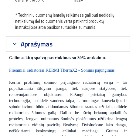
Galia, W 70/55 °C
5524
* Techninių duomenų lentelių reikšmėse gali būti nedidelių
netikslumų dėl to duomenis verta patikrinti produktų
instrukcijose arba pasikonsultuokite su mumis.
Aprašymas
Galimas kitų spalvų pasirinkimas su 30% antkainiu.
Plieniniai radiatoriai KERMI ThermX2 - Šoninis pajungimas
Kermi profilinių šoninio prijungimo radiatorių serija – tai
populiariausia šildymo įranga, tiek naujose statybose, tiek
renovuojamuose objektuose. Pažangi prietaisų gamybos
technologija, nedidelė vandens talpa, harmoningas konvekcijos ir
spinduliavimo būdu atiduodamas šilumos srautas užtikrina didelę
radiatoriaus šilumos galią. Dailios be aštrių briaunų apdailinės
grotelės, lengvai nuimamos šoninės plokštumos užtikrina lengvą
radiatoriaus vidinių paviršių išvalymą. Dvisluoksnė lako danga,
neišskirianti kenksmingų aplinkai medžiagų. Greitas ir