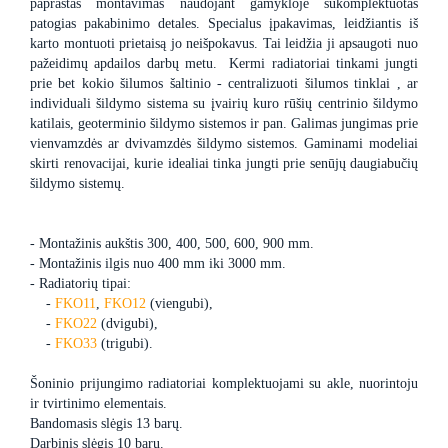
paprastas montavimas naudojant gamykloje sukomplektuotas
patogias pakabinimo detales. Specialus įpakavimas, leidžiantis iš
karto montuoti prietaisą jo neišpokavus. Tai leidžia ji apsaugoti nuo
pažeidimų apdailos darbų metu. Kermi radiatoriai tinkami jungti
prie bet kokio šilumos šaltinio - centralizuoti šilumos tinklai , ar
individuali šildymo sistema su įvairių kuro rūšių centrinio šildymo
katilais, geoterminio šildymo sistemos ir pan. Galimas jungimas prie
vienvamzdės ar dvivamzdės šildymo sistemos. Gaminami modeliai
skirti renovacijai, kurie idealiai tinka jungti prie senūjų daugiabučių
šildymo sistemų.
- Montažinis aukštis 300, 400, 500, 600, 900 mm.
- Montažinis ilgis nuo 400 mm iki 3000 mm.
- Radiatorių tipai:
-
FKO11
,
FKO12
(viengubi),
-
FKO22
(dvigubi),
-
FKO33
(trigubi).
Šoninio prijungimo radiatoriai komplektuojami su akle, nuorintoju
ir tvirtinimo elementais.
Bandomasis slėgis 13 barų.
Darbinis slėgis 10 barų.