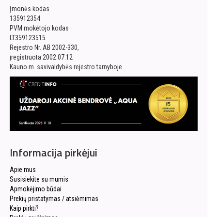
Įmonės kodas
135912354
PVM mokėtojo kodas
LT359123515
Rejestro Nr. AB 2002-330,
įregistruota 2002.07.12
Kauno m. savivaldybės rejestro tarnyboje
Informacija pirkėjui
Apie mus
Susisiekite su mumis
Apmokėjimo būdai
Prekių pristatymas / atsiėmimas
Kaip pirkti?