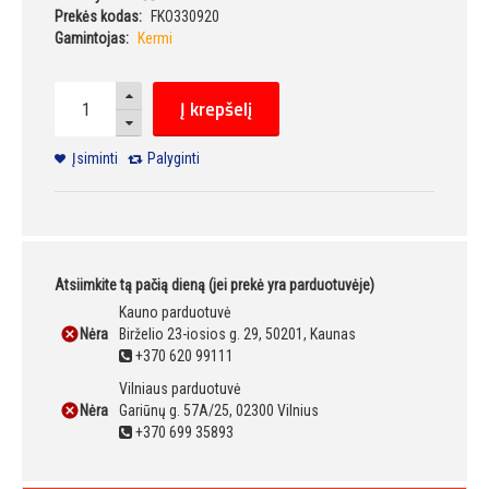
Prekės kodas:
FKO330920
Gamintojas:
Kermi
Į krepšelį
Įsiminti
Palyginti
Atsiimkite tą pačią dieną (jei prekė yra parduotuvėje)
Kauno parduotuvė
Nėra
Birželio 23-iosios g. 29, 50201, Kaunas
+370 620 99111
Vilniaus parduotuvė
Nėra
Gariūnų g. 57A/25, 02300 Vilnius
+370 699 35893