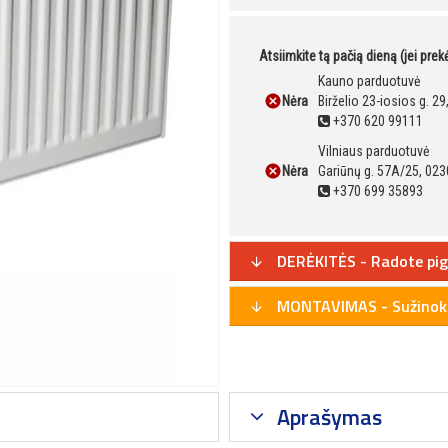
Atsiimkite tą pačią dieną (jei pre
Kauno parduotuvė
Nėra
Birželio 23-iosios g. 2
+370 620 99111
Vilniaus parduotuvė
Nėra
Gariūnų g. 57A/25, 023
+370 699 35893
DERĖKITĖS - Radote pig
MONTAVIMAS - Sužinoki
Aprašymas