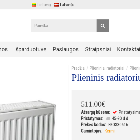
Lietuvių
Latviešu
nos
Išparduotuvė
Paslaugos
Straipsniai
Kontakta
Plieniniai radiatoriai
Plien
Plieninis radiat
511
.
00
€
Atsargų būsena:
Pristatysim
Pristatymas:
45-90 d.d.
Prekės kodas:
FKO330616
Gamintojas:
Kermi