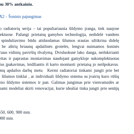
 su 30% antkainiu.
X2 - Šoninis pajungimas
 radiatorių serija – tai populiariausia šildymo įranga, tiek naujose
ektuose. Pažangi prietaisų gamybos technologija, nedidelė vandens
 spinduliavimo būdu atiduodamas šilumos srautas užtikrina didelę
s be aštrių briaunų apdailinės grotelės, lengvai nuimamos šoninės
iaus vidinių paviršių išvalymą. Dvisluoksnė lako danga, neišskirianti
itas ir paprastas montavimas naudojant gamykloje sukomplektuotas
us įpakavimas, leidžiantis iš karto montuoti prietaisą jo neišpokavus.
dimų apdailos darbų metu. Kermi radiatoriai tinkami jungti prie bet
i šilumos tinklai , ar individuali šildymo sistema su įvairių kuro rūšių
minio šildymo sistemos ir pan. Galimas jungimas prie vienvamzdės ar
i modeliai skirti renovacijai, kurie idealiai tinka jungti prie senūjų
 550, 600, 900 mm.
3000 mm.