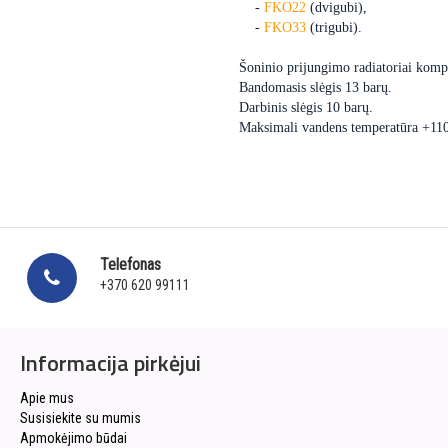
-
FKO22
(dvigubi),
-
FKO33
(trigubi).
Šoninio prijungimo radiatoriai kompl
Bandomasis slėgis 13 barų.
Darbinis slėgis 10 barų.
Maksimali vandens temperatūra +11
Telefonas
+370 620 99111
Informacija pirkėjui
Apie mus
Susisiekite su mumis
Apmokėjimo būdai