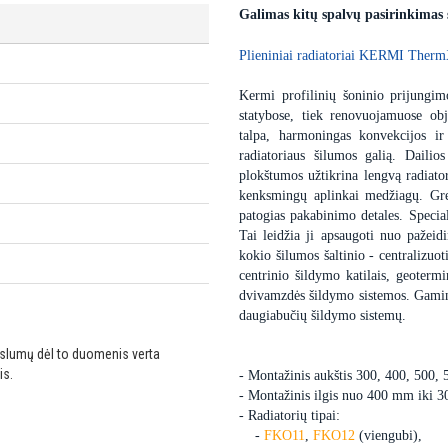
Galimas kitų spalvų pasirinkimas
Plieniniai radiatoriai KERMI Therm
Kermi profilinių šoninio prijungimo
statybose, tiek renovuojamuose obj
talpa, harmoningas konvekcijos ir
radiatoriaus šilumos galią. Dailio
plokštumos užtikrina lengvą radiator
kenksmingų aplinkai medžiagų. Gre
patogias pakabinimo detales. Special
Tai leidžia ji apsaugoti nuo pažei
kokio šilumos šaltinio - centralizuot
centrinio šildymo katilais, geoter
dvivamzdės šildymo sistemos. Gaminam
daugiabučių šildymo sistemų.
ikslumų dėl to duomenis verta
is.
- Montažinis aukštis 300, 400, 500,
- Montažinis ilgis nuo 400 mm iki 
- Radiatorių tipai:
-
FKO11
,
FKO12
(viengubi),