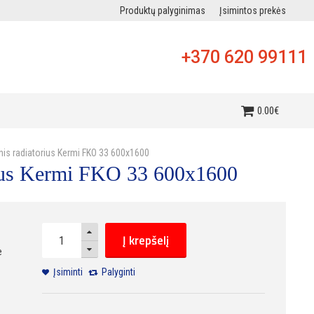
Produktų palyginimas
Įsimintos prekės
+370 620 99111
i
0
.
00
€
inis radiatorius Kermi FKO 33 600x1600
orius Kermi FKO 33 600x1600
Į krepšelį
e
Įsiminti
Palyginti