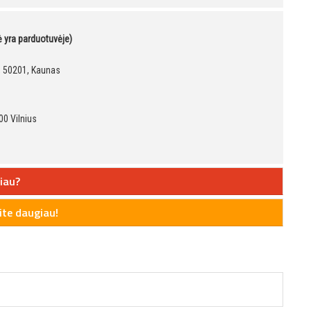
kė yra parduotuvėje)
9, 50201, Kaunas
00 Vilnius
iau?
te daugiau!