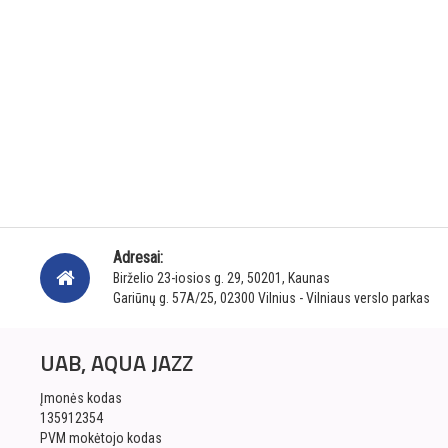
Adresai:
Birželio 23-iosios g. 29, 50201, Kaunas
Gariūnų g. 57A/25, 02300 Vilnius - Vilniaus verslo parkas
UAB, AQUA JAZZ
Įmonės kodas
135912354
PVM mokėtojo kodas