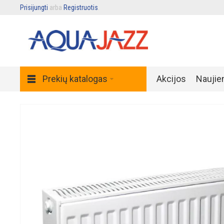
Prisijungti
arba
Registruotis
.
Prekių katalogas
Akcijos
Naujie