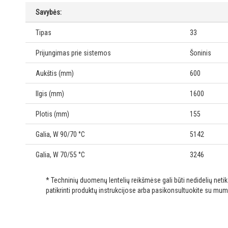
Savybės:
Tipas
33
Prijungimas prie sistemos
Šoninis
Aukštis (mm)
600
Ilgis (mm)
1600
Plotis (mm)
155
Galia, W 90/70 °C
5142
Galia, W 70/55 °C
3246
* Techninių duomenų lentelių reikšmėse gali būti nedidelių net
patikrinti produktų instrukcijose arba pasikonsultuokite su mum