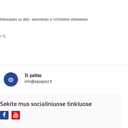
ektuojami su akle, nuorintoju ir tvirtinimo elementais.
0 °C.
El. paštas
info@aquajazz.lt
Sekite mus socialiniuose tinkluose