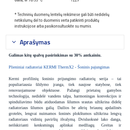
Galia, W 70/55 °C
1229
* Techninių duomenų lentelių reikšmėse gali būti nedidelių
netikslumų dėl to duomenis verta patikrinti produktų
instrukcijose arba pasikonsultuokite su mumis.
Aprašymas
Galimas kitų spalvų pasirinkimas su 30% antkainiu.
Plieniniai radiatoriai KERMI ThermX2 - Šoninis pajungimas
Kermi profilinių šoninio prijungimo radiatorių serija – tai
populiariausia šildymo įranga, tiek naujose statybose, tiek
renovuojamuose objektuose. Pažangi prietaisų gamybos
technologija, nedidelė vandens talpa, harmoningas konvekcijos ir
spinduliavimo būdu atiduodamas šilumos srautas užtikrina didelę
radiatoriaus šilumos galią. Dailios be aštrių briaunų apdailinės
grotelės, lengvai nuimamos šoninės plokštumos užtikrina lengvą
radiatoriaus vidinių paviršių išvalymą. Dvisluoksnė lako danga,
neišskirianti kenksmingų aplinkai medžiagų. Greitas ir