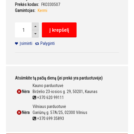
Prekės kodas:
FKO330507
Gamintojas:
Kermi
Į krepšelį
Įsiminti
Palyginti
Atsiimkite tą pačią dieną (jei prekė yra parduotuvėje)
Kauno parduotuvė
Nėra
Birželio 23-iosios g. 29, 50201, Kaunas
+370 620 99111
Vilniaus parduotuvė
Nėra
Gariūnų g. 57A/25, 02300 Vilnius
+370 699 35893