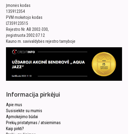
Įmonės kodas
135912354
PVM mokėtojo kodas
LT359123515
Rejestro Nr. AB 2002-330,
įregistruota 2002.07.12
Kauno m. savivaldybės rejestro tarnyboje
Informacija pirkėjui
Apie mus
Susisiekite su mumis
Apmokėjimo būdai
Prekių pristatymas / atsiėmimas
Kaip pirkti?