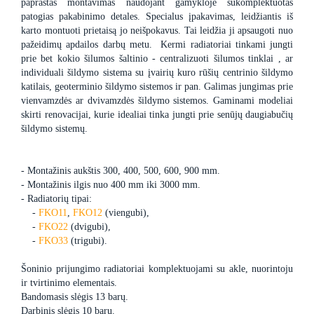
paprastas montavimas naudojant gamykloje sukomplektuotas
patogias pakabinimo detales. Specialus įpakavimas, leidžiantis iš
karto montuoti prietaisą jo neišpokavus. Tai leidžia ji apsaugoti nuo
pažeidimų apdailos darbų metu. Kermi radiatoriai tinkami jungti
prie bet kokio šilumos šaltinio - centralizuoti šilumos tinklai , ar
individuali šildymo sistema su įvairių kuro rūšių centrinio šildymo
katilais, geoterminio šildymo sistemos ir pan. Galimas jungimas prie
vienvamzdės ar dvivamzdės šildymo sistemos. Gaminami modeliai
skirti renovacijai, kurie idealiai tinka jungti prie senūjų daugiabučių
šildymo sistemų.
- Montažinis aukštis 300, 400, 500, 600, 900 mm.
- Montažinis ilgis nuo 400 mm iki 3000 mm.
- Radiatorių tipai:
-
FKO11
,
FKO12
(viengubi),
-
FKO22
(dvigubi),
-
FKO33
(trigubi).
Šoninio prijungimo radiatoriai komplektuojami su akle, nuorintoju
ir tvirtinimo elementais.
Bandomasis slėgis 13 barų.
Darbinis slėgis 10 barų.