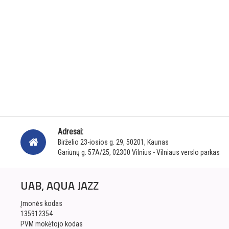
Adresai:
Birželio 23-iosios g. 29, 50201, Kaunas
Gariūnų g. 57A/25, 02300 Vilnius - Vilniaus verslo parkas
UAB, AQUA JAZZ
Įmonės kodas
135912354
PVM mokėtojo kodas