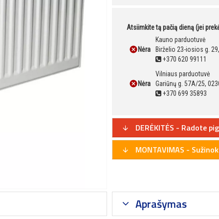
Atsiimkite tą pačią dieną (jei pre
Kauno parduotuvė
Nėra
Birželio 23-iosios g. 2
+370 620 99111
Vilniaus parduotuvė
Nėra
Gariūnų g. 57A/25, 023
+370 699 35893
DERĖKITĖS - Radote pig
MONTAVIMAS - Sužinoki
Aprašymas