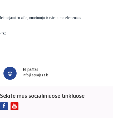
ektuojami su akle, nuorintoju ir tvirtinimo elementais.
0 °C.
El. paštas
info@aquajazz.lt
Sekite mus socialiniuose tinkluose