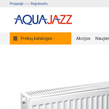
Prisijungti
arba
Registruotis
.
Prekių katalogas
Akcijos
Naujie