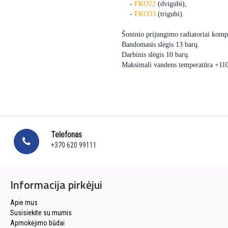
-
FKO22
(dvigubi),
-
FKO33
(trigubi).
Šoninio prijungimo radiatoriai kompl
Bandomasis slėgis 13 barų.
Darbinis slėgis 10 barų.
Maksimali vandens temperatūra +11
Telefonas
+370 620 99111
Informacija pirkėjui
Apie mus
Susisiekite su mumis
Apmokėjimo būdai