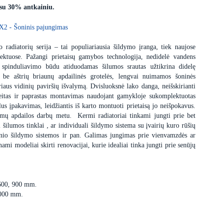
 su 30% antkainiu.
X2 - Šoninis pajungimas
 radiatorių serija – tai populiariausia šildymo įranga, tiek naujose
ektuose. Pažangi prietaisų gamybos technologija, nedidelė vandens
 spinduliavimo būdu atiduodamas šilumos srautas užtikrina didelę
s be aštrių briaunų apdailinės grotelės, lengvai nuimamos šoninės
iaus vidinių paviršių išvalymą. Dvisluoksnė lako danga, neišskirianti
itas ir paprastas montavimas naudojant gamykloje sukomplektuotas
us įpakavimas, leidžiantis iš karto montuoti prietaisą jo neišpokavus.
dimų apdailos darbų metu. Kermi radiatoriai tinkami jungti prie bet
i šilumos tinklai , ar individuali šildymo sistema su įvairių kuro rūšių
minio šildymo sistemos ir pan. Galimas jungimas prie vienvamzdės ar
i modeliai skirti renovacijai, kurie idealiai tinka jungti prie senūjų
 600, 900 mm.
3000 mm.