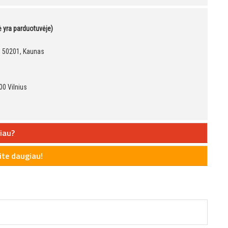
kė yra parduotuvėje)
9, 50201, Kaunas
00 Vilnius
iau?
te daugiau!