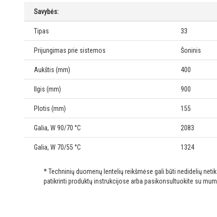
Savybės:
Tipas
33
Prijungimas prie sistemos
Šoninis
Aukštis (mm)
400
Ilgis (mm)
900
Plotis (mm)
155
Galia, W 90/70 °C
2083
Galia, W 70/55 °C
1324
* Techninių duomenų lentelių reikšmėse gali būti nedidelių net
patikrinti produktų instrukcijose arba pasikonsultuokite su mum