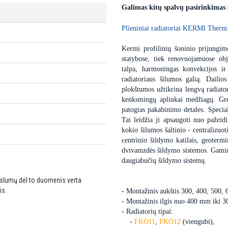
Galimas kitų spalvų pasirinkimas
Plieniniai radiatoriai KERMI Therm
Kermi profilinių šoninio prijungimo
statybose, tiek renovuojamuose obj
talpa, harmoningas konvekcijos ir
radiatoriaus šilumos galią. Dailio
plokštumos užtikrina lengvą radiator
kenksmingų aplinkai medžiagų. Gre
patogias pakabinimo detales. Special
Tai leidžia ji apsaugoti nuo pažei
kokio šilumos šaltinio - centralizuot
centrinio šildymo katilais, geoter
dvivamzdės šildymo sistemos. Gaminam
daugiabučių šildymo sistemų.
ikslumų dėl to duomenis verta
is.
- Montažinis aukštis 300, 400, 500,
- Montažinis ilgis nuo 400 mm iki 
- Radiatorių tipai:
-
FKO11
,
FKO12
(viengubi),