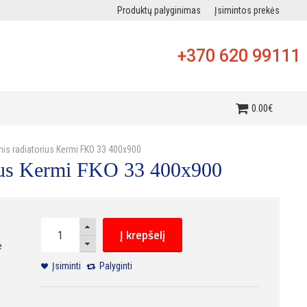
Produktų palyginimas
Įsimintos prekės
+370 620 99111
i
0
.
00
€
inis radiatorius Kermi FKO 33 400x900
orius Kermi FKO 33 400x900
Į krepšelį
e
Įsiminti
Palyginti