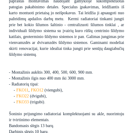
paprastas montavimas naudojant gamykloje sukomplektuotas
patogias pakabinimo detales. Specialus įpakavimas, leidžiantis iš
karto montuoti prietaisą jo neišpokavus. Tai leidžia ji apsaugoti nuo
pažeidimų apdailos darbų metu. Kermi radiatoriai tinkami jungti
prie bet kokio šilumos šaltinio - centralizuoti šilumos tinklai , ar
individuali šildymo sistema su įvairių kuro rūšių centrinio šildymo
katilais, geoterminio šildymo sistemos ir pan. Galimas jungimas prie
vienvamzdės ar dvivamzdės šildymo sistemos. Gaminami modeliai
skirti renovacijai, kurie idealiai tinka jungti prie senūjų daugiabučių
šildymo sistemų.
- Montažinis aukštis 300, 400, 500, 600, 900 mm.
- Montažinis ilgis nuo 400 mm iki 3000 mm.
- Radiatorių tipai:
-
FKO11
,
FKO12
(viengubi),
-
FKO22
(dvigubi),
-
FKO33
(trigubi).
Šoninio prijungimo radiatoriai komplektuojami su akle, nuorintoju
ir tvirtinimo elementais.
Bandomasis slėgis 13 barų.
Darbinis slėgis 10 barų.