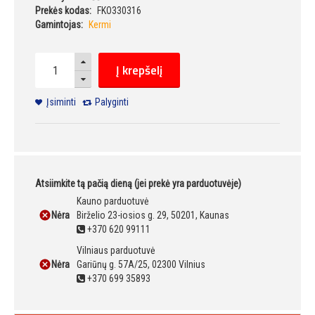
Prekės kodas:
FKO330316
Gamintojas:
Kermi
Į krepšelį
Įsiminti
Palyginti
Atsiimkite tą pačią dieną (jei prekė yra parduotuvėje)
Kauno parduotuvė
Nėra
Birželio 23-iosios g. 29, 50201, Kaunas
+370 620 99111
Vilniaus parduotuvė
Nėra
Gariūnų g. 57A/25, 02300 Vilnius
+370 699 35893