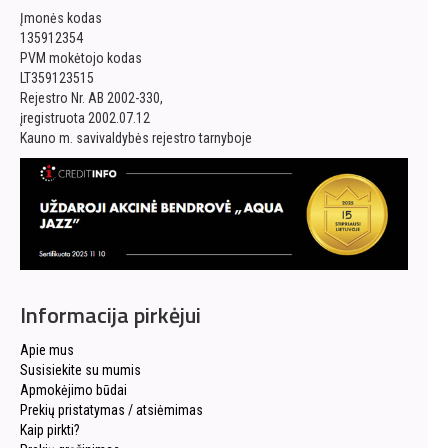
Įmonės kodas
135912354
PVM mokėtojo kodas
LT359123515
Rejestro Nr. AB 2002-330,
įregistruota 2002.07.12
Kauno m. savivaldybės rejestro tarnyboje
Informacija pirkėjui
Apie mus
Susisiekite su mumis
Apmokėjimo būdai
Prekių pristatymas / atsiėmimas
Kaip pirkti?