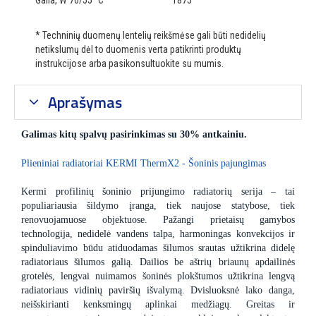
Galia, W 70/55 °C
1875
* Techninių duomenų lentelių reikšmėse gali būti nedidelių
netikslumų dėl to duomenis verta patikrinti produktų
instrukcijose arba pasikonsultuokite su mumis.
Aprašymas
Galimas kitų spalvų pasirinkimas su 30% antkainiu.
Plieniniai radiatoriai KERMI ThermX2 - Šoninis pajungimas
Kermi profilinių šoninio prijungimo radiatorių serija – tai
populiariausia šildymo įranga, tiek naujose statybose, tiek
renovuojamuose objektuose. Pažangi prietaisų gamybos
technologija, nedidelė vandens talpa, harmoningas konvekcijos ir
spinduliavimo būdu atiduodamas šilumos srautas užtikrina didelę
radiatoriaus šilumos galią. Dailios be aštrių briaunų apdailinės
grotelės, lengvai nuimamos šoninės plokštumos užtikrina lengvą
radiatoriaus vidinių paviršių išvalymą. Dvisluoksnė lako danga,
neišskirianti kenksmingų aplinkai medžiagų. Greitas ir