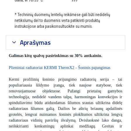
Galia, W 70/55 °C
999
* Techninių duomenų lentelių reikšmėse gali būti nedidelių
netikslumų dėl to duomenis verta patikrinti produktų
instrukcijose arba pasikonsultuokite su mumis.
Aprašymas
Galimas kitų spalvų pasirinkimas su 30% antkainiu.
Plieniniai radiatoriai KERMI ThermX2 - Šoninis pajungimas
Kermi profilinių šoninio prijungimo radiatorių serija – tai
populiariausia šildymo įranga, tiek naujose statybose, tiek
renovuojamuose objektuose. Pažangi prietaisų gamybos
technologija, nedidelė vandens talpa, harmoningas konvekcijos ir
spinduliavimo būdu atiduodamas šilumos srautas užtikrina didelę
radiatoriaus šilumos galią. Dailios be aštrių briaunų apdailinės
grotelės, lengvai nuimamos šoninės plokštumos užtikrina lengvą
radiatoriaus vidinių paviršių išvalymą. Dvisluoksnė lako danga,
neišskirianti kenksmingų aplinkai medžiagų. Greitas ir