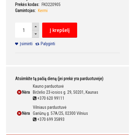
Prekės kodas:
FKO220905
Gamintojas:
Kermi
Į krepšelį
Įsiminti
Palyginti
Atsiimkite tą pačią dieną (jei prekė yra parduotuvėje)
Kauno parduotuvė
Nėra
Birželio 23-iosios g. 29, 50201, Kaunas
+370 620 99111
Vilniaus parduotuvė
Nėra
Gariūnų g. 57A/25, 02300 Vilnius
+370 699 35893