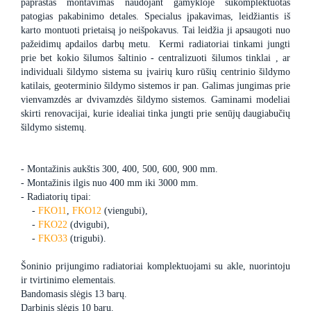
paprastas montavimas naudojant gamykloje sukomplektuotas
patogias pakabinimo detales. Specialus įpakavimas, leidžiantis iš
karto montuoti prietaisą jo neišpokavus. Tai leidžia ji apsaugoti nuo
pažeidimų apdailos darbų metu. Kermi radiatoriai tinkami jungti
prie bet kokio šilumos šaltinio - centralizuoti šilumos tinklai , ar
individuali šildymo sistema su įvairių kuro rūšių centrinio šildymo
katilais, geoterminio šildymo sistemos ir pan. Galimas jungimas prie
vienvamzdės ar dvivamzdės šildymo sistemos. Gaminami modeliai
skirti renovacijai, kurie idealiai tinka jungti prie senūjų daugiabučių
šildymo sistemų.
- Montažinis aukštis 300, 400, 500, 600, 900 mm.
- Montažinis ilgis nuo 400 mm iki 3000 mm.
- Radiatorių tipai:
-
FKO11
,
FKO12
(viengubi),
-
FKO22
(dvigubi),
-
FKO33
(trigubi).
Šoninio prijungimo radiatoriai komplektuojami su akle, nuorintoju
ir tvirtinimo elementais.
Bandomasis slėgis 13 barų.
Darbinis slėgis 10 barų.