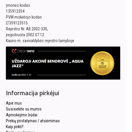
Įmonės kodas
135912354
PVM mokėtojo kodas
LT359123515
Rejestro Nr. AB 2002-330,
įregistruota 2002.07.12
Kauno m. savivaldybės rejestro tarnyboje
Informacija pirkėjui
Apie mus
Susisiekite su mumis
Apmokėjimo būdai
Prekių pristatymas / atsiėmimas
Kaip pirkti?