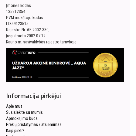
Įmonės kodas
135912354
PVM mokėtojo kodas
LT359123515
Rejestro Nr. AB 2002-330,
įregistruota 2002.07.12
Kauno m. savivaldybės rejestro tarnyboje
Informacija pirkėjui
Apie mus
Susisiekite su mumis
Apmokėjimo būdai
Prekių pristatymas / atsiėmimas
Kaip pirkti?