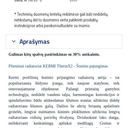
Galia, W 70/55 °C
5991
* Techninių duomenų lentelių reikšmėse gali būti nedidelių
netikslumų dėl to duomenis verta patikrinti produktų
instrukcijose arba pasikonsultuokite su mumis.
Aprašymas
Galimas kitų spalvų pasirinkimas su 30% antkainiu.
Plieniniai radiatoriai KERMI ThermX2 - Šoninis pajungimas
Kermi profilinių šoninio prijungimo radiatorių serija – tai
populiariausia šildymo įranga, tiek naujose statybose, tiek
renovuojamuose objektuose. Pažangi prietaisų gamybos
technologija, nedidelė vandens talpa, harmoningas konvekcijos ir
spinduliavimo būdu atiduodamas šilumos srautas užtikrina didelę
radiatoriaus šilumos galią. Dailios be aštrių briaunų apdailinės
grotelės, lengvai nuimamos šoninės plokštumos užtikrina lengvą
radiatoriaus vidinių paviršių išvalymą. Dvisluoksnė lako danga,
neišskirianti kenksmingų aplinkai medžiagų. Greitas ir