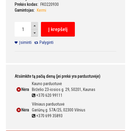
Prekės kodas:
FKO220930
Gamintojas:
Kermi
Į krepšelį
Įsiminti
Palyginti
Atsiimkite tą pačią dieną (jei prekė yra parduotuvėje)
Kauno parduotuvė
Nėra
Birželio 23-iosios g. 29, 50201, Kaunas
+370 620 99111
Vilniaus parduotuvė
Nėra
Gariūnų g. 57A/25, 02300 Vilnius
+370 699 35893