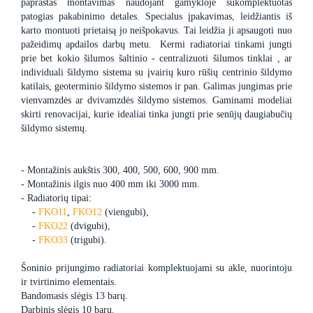
paprastas montavimas naudojant gamykloje sukomplektuotas
patogias pakabinimo detales. Specialus įpakavimas, leidžiantis iš
karto montuoti prietaisą jo neišpokavus. Tai leidžia ji apsaugoti nuo
pažeidimų apdailos darbų metu. Kermi radiatoriai tinkami jungti
prie bet kokio šilumos šaltinio - centralizuoti šilumos tinklai , ar
individuali šildymo sistema su įvairių kuro rūšių centrinio šildymo
katilais, geoterminio šildymo sistemos ir pan. Galimas jungimas prie
vienvamzdės ar dvivamzdės šildymo sistemos. Gaminami modeliai
skirti renovacijai, kurie idealiai tinka jungti prie senūjų daugiabučių
šildymo sistemų.
- Montažinis aukštis 300, 400, 500, 600, 900 mm.
- Montažinis ilgis nuo 400 mm iki 3000 mm.
- Radiatorių tipai:
-
FKO11
,
FKO12
(viengubi),
-
FKO22
(dvigubi),
-
FKO33
(trigubi).
Šoninio prijungimo radiatoriai komplektuojami su akle, nuorintoju
ir tvirtinimo elementais.
Bandomasis slėgis 13 barų.
Darbinis slėgis 10 barų.