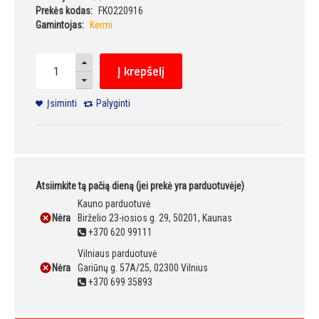
Prekės kodas:
FKO220916
Gamintojas:
Kermi
Į krepšelį
Įsiminti
Palyginti
Atsiimkite tą pačią dieną (jei prekė yra parduotuvėje)
Kauno parduotuvė
Nėra
Birželio 23-iosios g. 29, 50201, Kaunas
+370 620 99111
Vilniaus parduotuvė
Nėra
Gariūnų g. 57A/25, 02300 Vilnius
+370 699 35893