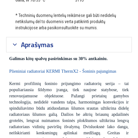
Galia, W 70/55 °C
3195
* Techninių duomenų lentelių reikšmėse gali būti nedidelių
netikslumų dėl to duomenis verta patikrinti produktų
instrukcijose arba pasikonsultuokite su mumis.
Aprašymas
Galimas kitų spalvų pasirinkimas su 30% antkainiu.
Plieniniai radiatoriai KERMI ThermX2 - Šoninis pajungimas
Kermi profilinių šoninio prijungimo radiatorių serija – tai
populiariausia šildymo įranga, tiek naujose statybose, tiek
renovuojamuose objektuose. Pažangi prietaisų gamybos
technologija, nedidelė vandens talpa, harmoningas konvekcijos ir
spinduliavimo būdu atiduodamas šilumos srautas užtikrina didelę
radiatoriaus šilumos galią. Dailios be aštrių briaunų apdailinės
grotelės, lengvai nuimamos šoninės plokštumos užtikrina lengvą
radiatoriaus vidinių paviršių išvalymą. Dvisluoksnė lako danga,
neišskirianti kenksmingų aplinkai medžiagų. Greitas ir