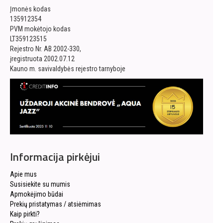
Įmonės kodas
135912354
PVM mokėtojo kodas
LT359123515
Rejestro Nr. AB 2002-330,
įregistruota 2002.07.12
Kauno m. savivaldybės rejestro tarnyboje
Informacija pirkėjui
Apie mus
Susisiekite su mumis
Apmokėjimo būdai
Prekių pristatymas / atsiėmimas
Kaip pirkti?