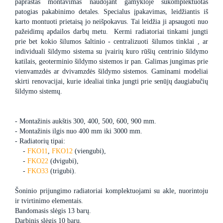
paprastas montavimas naudojant gamykloje sukomplektuotas
patogias pakabinimo detales. Specialus įpakavimas, leidžiantis iš
karto montuoti prietaisą jo neišpokavus. Tai leidžia ji apsaugoti nuo
pažeidimų apdailos darbų metu. Kermi radiatoriai tinkami jungti
prie bet kokio šilumos šaltinio - centralizuoti šilumos tinklai , ar
individuali šildymo sistema su įvairių kuro rūšių centrinio šildymo
katilais, geoterminio šildymo sistemos ir pan. Galimas jungimas prie
vienvamzdės ar dvivamzdės šildymo sistemos. Gaminami modeliai
skirti renovacijai, kurie idealiai tinka jungti prie senūjų daugiabučių
šildymo sistemų.
- Montažinis aukštis 300, 400, 500, 600, 900 mm.
- Montažinis ilgis nuo 400 mm iki 3000 mm.
- Radiatorių tipai:
-
FKO11
,
FKO12
(viengubi),
-
FKO22
(dvigubi),
-
FKO33
(trigubi).
Šoninio prijungimo radiatoriai komplektuojami su akle, nuorintoju
ir tvirtinimo elementais.
Bandomasis slėgis 13 barų.
Darbinis slėgis 10 barų.