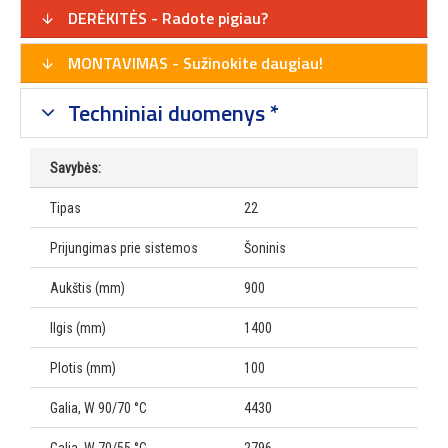
DERĖKITĖS - Radote pigiau?
MONTAVIMAS - Sužinokite daugiau!
Techniniai duomenys *
Savybės:
Tipas
22
Prijungimas prie sistemos
Šoninis
Aukštis (mm)
900
Ilgis (mm)
1400
Plotis (mm)
100
Galia, W 90/70 °C
4430