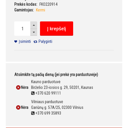
Prekės kodas:
FKO220914
Gamintojas:
Kermi
Į krepšelį
Įsiminti
Palyginti
Atsiimkite tą pačią dieną (jei prekė yra parduotuvėje)
Kauno parduotuvė
Nėra
Birželio 23-iosios g. 29, 50201, Kaunas
+370 620 99111
Vilniaus parduotuvė
Nėra
Gariūnų g. 57A/25, 02300 Vilnius
+370 699 35893