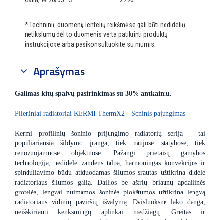
Galia, W 70/55 °C
2796
* Techninių duomenų lentelių reikšmėse gali būti nedidelių
netikslumų dėl to duomenis verta patikrinti produktų
instrukcijose arba pasikonsultuokite su mumis.
Aprašymas
Galimas kitų spalvų pasirinkimas su 30% antkainiu.
Plieniniai radiatoriai KERMI ThermX2 - Šoninis pajungimas
Kermi profilinių šoninio prijungimo radiatorių serija – tai
populiariausia šildymo įranga, tiek naujose statybose, tiek
renovuojamuose objektuose. Pažangi prietaisų gamybos
technologija, nedidelė vandens talpa, harmoningas konvekcijos ir
spinduliavimo būdu atiduodamas šilumos srautas užtikrina didelę
radiatoriaus šilumos galią. Dailios be aštrių briaunų apdailinės
grotelės, lengvai nuimamos šoninės plokštumos užtikrina lengvą
radiatoriaus vidinių paviršių išvalymą. Dvisluoksnė lako danga,
neišskirianti kenksmingų aplinkai medžiagų. Greitas ir