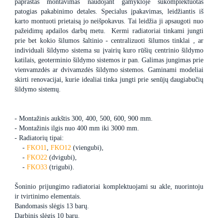
paprastas montavimas naudojant gamykloje sukomplektuotas
patogias pakabinimo detales. Specialus įpakavimas, leidžiantis iš
karto montuoti prietaisą jo neišpokavus. Tai leidžia ji apsaugoti nuo
pažeidimų apdailos darbų metu. Kermi radiatoriai tinkami jungti
prie bet kokio šilumos šaltinio - centralizuoti šilumos tinklai , ar
individuali šildymo sistema su įvairių kuro rūšių centrinio šildymo
katilais, geoterminio šildymo sistemos ir pan. Galimas jungimas prie
vienvamzdės ar dvivamzdės šildymo sistemos. Gaminami modeliai
skirti renovacijai, kurie idealiai tinka jungti prie senūjų daugiabučių
šildymo sistemų.
- Montažinis aukštis 300, 400, 500, 600, 900 mm.
- Montažinis ilgis nuo 400 mm iki 3000 mm.
- Radiatorių tipai:
-
FKO11
,
FKO12
(viengubi),
-
FKO22
(dvigubi),
-
FKO33
(trigubi).
Šoninio prijungimo radiatoriai komplektuojami su akle, nuorintoju
ir tvirtinimo elementais.
Bandomasis slėgis 13 barų.
Darbinis slėgis 10 barų.