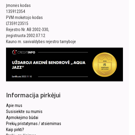
Įmonės kodas
135912354
PVM mokėtojo kodas
LT359123515
Rejestro Nr. AB 2002-330,
įregistruota 2002.07.12
Kauno m. savivaldybės rejestro tarnyboje
Informacija pirkėjui
Apie mus
Susisiekite su mumis
Apmokėjimo būdai
Prekių pristatymas / atsiėmimas
Kaip pirkti?