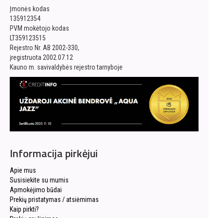
Įmonės kodas
135912354
PVM mokėtojo kodas
LT359123515
Rejestro Nr. AB 2002-330,
įregistruota 2002.07.12
Kauno m. savivaldybės rejestro tarnyboje
Informacija pirkėjui
Apie mus
Susisiekite su mumis
Apmokėjimo būdai
Prekių pristatymas / atsiėmimas
Kaip pirkti?