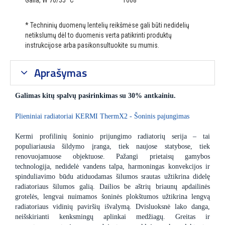
Galia, W 70/55 °C
1008
* Techninių duomenų lentelių reikšmėse gali būti nedidelių
netikslumų dėl to duomenis verta patikrinti produktų
instrukcijose arba pasikonsultuokite su mumis.
Aprašymas
Galimas kitų spalvų pasirinkimas su 30% antkainiu.
Plieniniai radiatoriai KERMI ThermX2 - Šoninis pajungimas
Kermi profilinių šoninio prijungimo radiatorių serija – tai
populiariausia šildymo įranga, tiek naujose statybose, tiek
renovuojamuose objektuose. Pažangi prietaisų gamybos
technologija, nedidelė vandens talpa, harmoningas konvekcijos ir
spinduliavimo būdu atiduodamas šilumos srautas užtikrina didelę
radiatoriaus šilumos galią. Dailios be aštrių briaunų apdailinės
grotelės, lengvai nuimamos šoninės plokštumos užtikrina lengvą
radiatoriaus vidinių paviršių išvalymą. Dvisluoksnė lako danga,
neišskirianti kenksmingų aplinkai medžiagų. Greitas ir