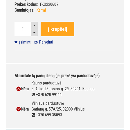
Prekės kodas:
FKO220607
Gamintojas:
Kermi
Į krepšelį
Įsiminti
Palyginti
Atsiimkite tą pačią dieną (jei prekė yra parduotuvėje)
Kauno parduotuvė
Nėra
Birželio 23-iosios g. 29, 50201, Kaunas
+370 620 99111
Vilniaus parduotuvė
Nėra
Gariūnų g. 57A/25, 02300 Vilnius
+370 699 35893