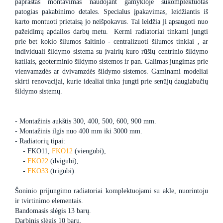
paprastas montavimas naudojant gamykloje sukomplektuotas
patogias pakabinimo detales. Specialus įpakavimas, leidžiantis iš
karto montuoti prietaisą jo neišpokavus. Tai leidžia ji apsaugoti nuo
pažeidimų apdailos darbų metu. Kermi radiatoriai tinkami jungti
prie bet kokio šilumos šaltinio - centralizuoti šilumos tinklai , ar
individuali šildymo sistema su įvairių kuro rūšių centrinio šildymo
katilais, geoterminio šildymo sistemos ir pan. Galimas jungimas prie
vienvamzdės ar dvivamzdės šildymo sistemos. Gaminami modeliai
skirti renovacijai, kurie idealiai tinka jungti prie senūjų daugiabučių
šildymo sistemų.
- Montažinis aukštis 300, 400, 500, 600, 900 mm.
- Montažinis ilgis nuo 400 mm iki 3000 mm.
- Radiatorių tipai:
- FKO11,
FKO12
(viengubi),
-
FKO22
(dvigubi),
-
FKO33
(trigubi).
Šoninio prijungimo radiatoriai komplektuojami su akle, nuorintoju
ir tvirtinimo elementais.
Bandomasis slėgis 13 barų.
Darbinis slėgis 10 barų.