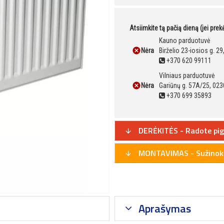
Atsiimkite tą pačią dieną (jei pre
Kauno parduotuvė
Nėra
Birželio 23-iosios g. 2
+370 620 99111
Vilniaus parduotuvė
Nėra
Gariūnų g. 57A/25, 023
+370 699 35893
DERĖKITĖS - Radote pig
MONTAVIMAS - Sužinoki
Aprašymas