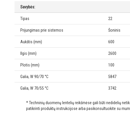
Savybės:
Tipas
22
Prijungimas prie sistemos
Šoninis
Aukštis (mm)
600
Ilgis (mm)
2600
Plotis (mm)
100
Galia, W 90/70 °C
5847
Galia, W 70/55 °C
3742
* Techninių duomenų lentelių reikšmėse gali būti nedidelių net
patikrinti produktų instrukcijose arba pasikonsultuokite su mum