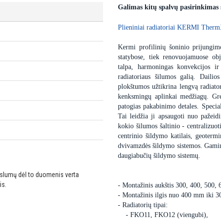
Galimas kitų spalvų pasirinkimas
Plieniniai radiatoriai KERMI Therm
Kermi profilinių šoninio prijungimo
statybose, tiek renovuojamuose obj
talpa, harmoningas konvekcijos ir
radiatoriaus šilumos galią. Dailio
plokštumos užtikrina lengvą radiator
kenksmingų aplinkai medžiagų. Gre
patogias pakabinimo detales. Special
Tai leidžia ji apsaugoti nuo pažei
kokio šilumos šaltinio - centralizuot
centrinio šildymo katilais, geoter
dvivamzdės šildymo sistemos. Gaminam
daugiabučių šildymo sistemų.
ikslumų dėl to duomenis verta
is.
- Montažinis aukštis 300, 400, 500,
- Montažinis ilgis nuo 400 mm iki 
- Radiatorių tipai:
- FKO11, FKO12 (viengubi),