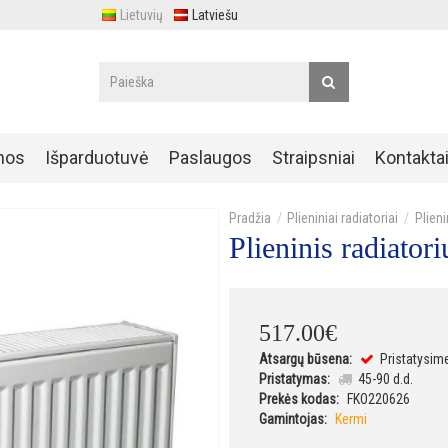
Lietuvių
Latviešu
nos
Išparduotuvė
Paslaugos
Straipsniai
Kontakta
Plieniniai radiatoriai
Plien
Plieninis radiat
517
.
00
€
Atsargų būsena:
Pristatysim
Pristatymas:
45-90 d.d.
Prekės kodas:
FKO220626
Gamintojas:
Kermi