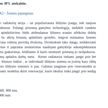
 su 30% antkainiu.
X2 - Šoninis pajungimas
 radiatorių serija – tai populiariausia šildymo įranga, tiek naujose
ektuose. Pažangi prietaisų gamybos technologija, nedidelė vandens
 spinduliavimo būdu atiduodamas šilumos srautas užtikrina didelę
s be aštrių briaunų apdailinės grotelės, lengvai nuimamos šoninės
iaus vidinių paviršių išvalymą. Dvisluoksnė lako danga, neišskirianti
itas ir paprastas montavimas naudojant gamykloje sukomplektuotas
us įpakavimas, leidžiantis iš karto montuoti prietaisą jo neišpokavus.
dimų apdailos darbų metu. Kermi radiatoriai tinkami jungti prie bet
i šilumos tinklai , ar individuali šildymo sistema su įvairių kuro rūšių
minio šildymo sistemos ir pan. Galimas jungimas prie vienvamzdės ar
i modeliai skirti renovacijai, kurie idealiai tinka jungti prie senūjų
 600, 900 mm.
3000 mm.