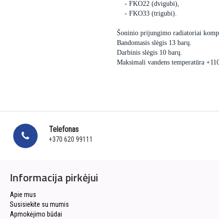
- FKO22 (dvigubi),
- FKO33 (trigubi).
Šoninio prijungimo radiatoriai kompl
Bandomasis slėgis 13 barų.
Darbinis slėgis 10 barų.
Maksimali vandens temperatūra +11
Telefonas
+370 620 99111
Informacija pirkėjui
Apie mus
Susisiekite su mumis
Apmokėjimo būdai