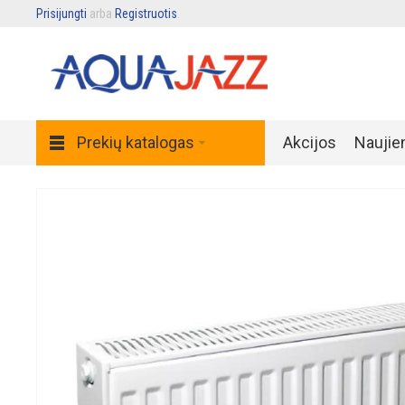
Prisijungti
arba
Registruotis
.
Prekių katalogas
Akcijos
Naujie