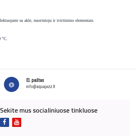
ektuojami su akle, nuorintoju ir tvirtinimo elementais.
0 °C.
El. paštas
info@aquajazz.lt
Sekite mus socialiniuose tinkluose