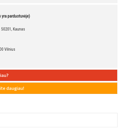
kė yra parduotuvėje)
9, 50201, Kaunas
00 Vilnius
iau?
te daugiau!