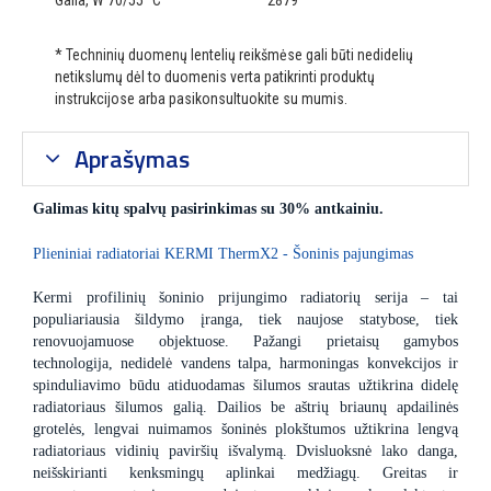
Galia, W 70/55 °C
2879
* Techninių duomenų lentelių reikšmėse gali būti nedidelių
netikslumų dėl to duomenis verta patikrinti produktų
instrukcijose arba pasikonsultuokite su mumis.
Aprašymas
Galimas kitų spalvų pasirinkimas su 30% antkainiu.
Plieniniai radiatoriai KERMI ThermX2 - Šoninis pajungimas
Kermi profilinių šoninio prijungimo radiatorių serija – tai
populiariausia šildymo įranga, tiek naujose statybose, tiek
renovuojamuose objektuose. Pažangi prietaisų gamybos
technologija, nedidelė vandens talpa, harmoningas konvekcijos ir
spinduliavimo būdu atiduodamas šilumos srautas užtikrina didelę
radiatoriaus šilumos galią. Dailios be aštrių briaunų apdailinės
grotelės, lengvai nuimamos šoninės plokštumos užtikrina lengvą
radiatoriaus vidinių paviršių išvalymą. Dvisluoksnė lako danga,
neišskirianti kenksmingų aplinkai medžiagų. Greitas ir