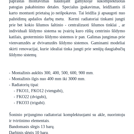
paprastas montavimas naudojant gamykloje sukomplektuotas
patogias pakabinimo detales. Specialus įpakavimas, leidžiantis iš
karto montuoti prietaisą jo neišpokavus. Tai leidžia ji apsaugoti nuo
pažeidimų apdailos darbų metu. Kermi radiatoriai tinkami jungti
prie bet kokio šilumos šaltinio - centralizuoti šilumos tinklai , ar
individuali šildymo sistema su įvairių kuro rūšių centrinio šildymo
katilais, geoterminio šildymo sistemos ir pan. Galimas jungimas prie
vienvamzdės ar dvivamzdės šildymo sistemos. Gaminami modeliai
skirti renovacijai, kurie idealiai tinka jungti prie senūjų daugiabučių
šildymo sistemų.
- Montažinis aukštis 300, 400, 500, 600, 900 mm.
- Montažinis ilgis nuo 400 mm iki 3000 mm.
- Radiatorių tipai:
- FKO11, FKO12 (viengubi),
- FKO22 (dvigubi),
- FKO33 (trigubi).
Šoninio prijungimo radiatoriai komplektuojami su akle, nuorintoju
ir tvirtinimo elementais.
Bandomasis slėgis 13 barų.
Darbinis slėgis 10 barų.