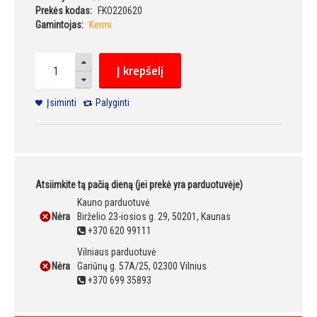
Prekės kodas:
FKO220620
Gamintojas:
Kermi
Į krepšelį
Įsiminti
Palyginti
Atsiimkite tą pačią dieną (jei prekė yra parduotuvėje)
Kauno parduotuvė
Nėra
Birželio 23-iosios g. 29, 50201, Kaunas
+370 620 99111
Vilniaus parduotuvė
Nėra
Gariūnų g. 57A/25, 02300 Vilnius
+370 699 35893