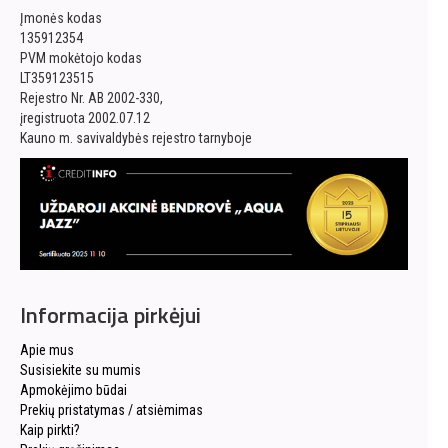
Įmonės kodas
135912354
PVM mokėtojo kodas
LT359123515
Rejestro Nr. AB 2002-330,
įregistruota 2002.07.12
Kauno m. savivaldybės rejestro tarnyboje
Informacija pirkėjui
Apie mus
Susisiekite su mumis
Apmokėjimo būdai
Prekių pristatymas / atsiėmimas
Kaip pirkti?