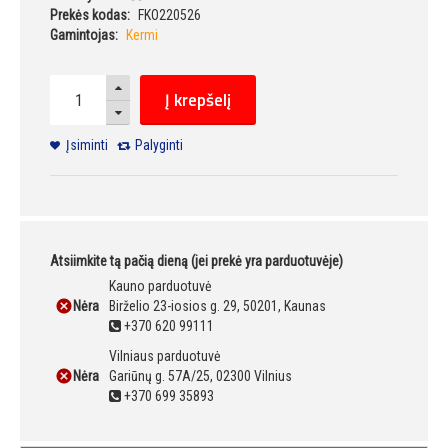
Prekės kodas:
FKO220526
Gamintojas:
Kermi
Į krepšelį
Įsiminti
Palyginti
Atsiimkite tą pačią dieną (jei prekė yra parduotuvėje)
Kauno parduotuvė
Nėra
Birželio 23-iosios g. 29, 50201, Kaunas
+370 620 99111
Vilniaus parduotuvė
Nėra
Gariūnų g. 57A/25, 02300 Vilnius
+370 699 35893