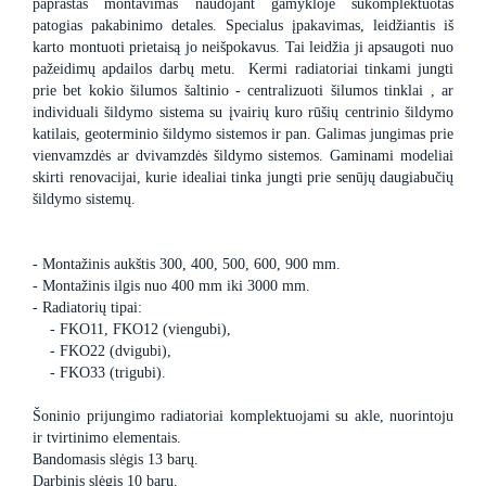
paprastas montavimas naudojant gamykloje sukomplektuotas
patogias pakabinimo detales. Specialus įpakavimas, leidžiantis iš
karto montuoti prietaisą jo neišpokavus. Tai leidžia ji apsaugoti nuo
pažeidimų apdailos darbų metu. Kermi radiatoriai tinkami jungti
prie bet kokio šilumos šaltinio - centralizuoti šilumos tinklai , ar
individuali šildymo sistema su įvairių kuro rūšių centrinio šildymo
katilais, geoterminio šildymo sistemos ir pan. Galimas jungimas prie
vienvamzdės ar dvivamzdės šildymo sistemos. Gaminami modeliai
skirti renovacijai, kurie idealiai tinka jungti prie senūjų daugiabučių
šildymo sistemų.
- Montažinis aukštis 300, 400, 500, 600, 900 mm.
- Montažinis ilgis nuo 400 mm iki 3000 mm.
- Radiatorių tipai:
- FKO11, FKO12 (viengubi),
- FKO22 (dvigubi),
- FKO33 (trigubi).
Šoninio prijungimo radiatoriai komplektuojami su akle, nuorintoju
ir tvirtinimo elementais.
Bandomasis slėgis 13 barų.
Darbinis slėgis 10 barų.