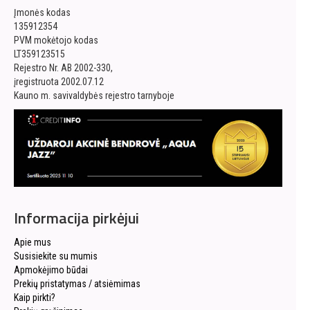
Įmonės kodas
135912354
PVM mokėtojo kodas
LT359123515
Rejestro Nr. AB 2002-330,
įregistruota 2002.07.12
Kauno m. savivaldybės rejestro tarnyboje
Informacija pirkėjui
Apie mus
Susisiekite su mumis
Apmokėjimo būdai
Prekių pristatymas / atsiėmimas
Kaip pirkti?