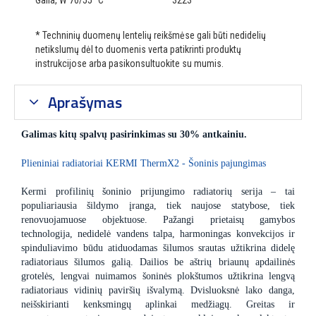
Galia, W 70/55 °C
3223
* Techninių duomenų lentelių reikšmėse gali būti nedidelių
netikslumų dėl to duomenis verta patikrinti produktų
instrukcijose arba pasikonsultuokite su mumis.
Aprašymas
Galimas kitų spalvų pasirinkimas su 30% antkainiu.
Plieniniai radiatoriai KERMI ThermX2 - Šoninis pajungimas
Kermi profilinių šoninio prijungimo radiatorių serija – tai
populiariausia šildymo įranga, tiek naujose statybose, tiek
renovuojamuose objektuose. Pažangi prietaisų gamybos
technologija, nedidelė vandens talpa, harmoningas konvekcijos ir
spinduliavimo būdu atiduodamas šilumos srautas užtikrina didelę
radiatoriaus šilumos galią. Dailios be aštrių briaunų apdailinės
grotelės, lengvai nuimamos šoninės plokštumos užtikrina lengvą
radiatoriaus vidinių paviršių išvalymą. Dvisluoksnė lako danga,
neišskirianti kenksmingų aplinkai medžiagų. Greitas ir