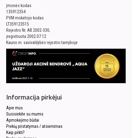
Įmonės kodas
135912354
PVM mokėtojo kodas
LT359123515
Rejestro Nr. AB 2002-330,
įregistruota 2002.07.12
Kauno m. savivaldybės rejestro tarnyboje
Informacija pirkėjui
Apie mus
Susisiekite su mumis
Apmokėjimo būdai
Prekių pristatymas / atsiėmimas
Kaip pirkti?