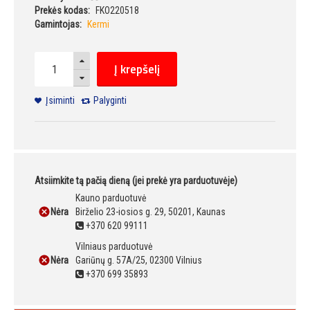
Prekės kodas:
FKO220518
Gamintojas:
Kermi
Į krepšelį
Įsiminti
Palyginti
Atsiimkite tą pačią dieną (jei prekė yra parduotuvėje)
Kauno parduotuvė
Nėra
Birželio 23-iosios g. 29, 50201, Kaunas
+370 620 99111
Vilniaus parduotuvė
Nėra
Gariūnų g. 57A/25, 02300 Vilnius
+370 699 35893