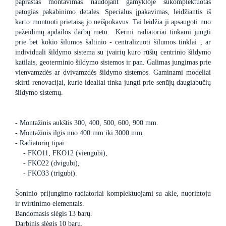
paprastas montavimas naudojant gamykloje sukomplektuotas
patogias pakabinimo detales. Specialus įpakavimas, leidžiantis iš
karto montuoti prietaisą jo neišpokavus. Tai leidžia ji apsaugoti nuo
pažeidimų apdailos darbų metu. Kermi radiatoriai tinkami jungti
prie bet kokio šilumos šaltinio - centralizuoti šilumos tinklai , ar
individuali šildymo sistema su įvairių kuro rūšių centrinio šildymo
katilais, geoterminio šildymo sistemos ir pan. Galimas jungimas prie
vienvamzdės ar dvivamzdės šildymo sistemos. Gaminami modeliai
skirti renovacijai, kurie idealiai tinka jungti prie senūjų daugiabučių
šildymo sistemų.
- Montažinis aukštis 300, 400, 500, 600, 900 mm.
- Montažinis ilgis nuo 400 mm iki 3000 mm.
- Radiatorių tipai:
- FKO11, FKO12 (viengubi),
- FKO22 (dvigubi),
- FKO33 (trigubi).
Šoninio prijungimo radiatoriai komplektuojami su akle, nuorintoju
ir tvirtinimo elementais.
Bandomasis slėgis 13 barų.
Darbinis slėgis 10 barų.