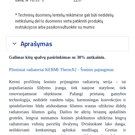
Galia, W 70/55 °C
2231
* Techninių duomenų lentelių reikšmėse gali būti nedidelių
netikslumų dėl to duomenis verta patikrinti produktų
instrukcijose arba pasikonsultuokite su mumis.
Aprašymas
Galimas kitų spalvų pasirinkimas su 30% antkainiu.
Plieniniai radiatoriai KERMI ThermX2 - Šoninis pajungimas
Kermi profilinių šoninio prijungimo radiatorių serija – tai
populiariausia šildymo įranga, tiek naujose statybose, tiek
renovuojamuose objektuose. Pažangi prietaisų gamybos
technologija, nedidelė vandens talpa, harmoningas konvekcijos ir
spinduliavimo būdu atiduodamas šilumos srautas užtikrina didelę
radiatoriaus šilumos galią. Dailios be aštrių briaunų apdailinės
grotelės, lengvai nuimamos šoninės plokštumos užtikrina lengvą
radiatoriaus vidinių paviršių išvalymą. Dvisluoksnė lako danga,
neišskirianti kenksmingų aplinkai medžiagų. Greitas ir