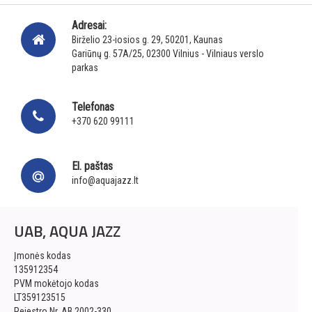
Adresai:
Birželio 23-iosios g. 29, 50201, Kaunas
Gariūnų g. 57A/25, 02300 Vilnius - Vilniaus verslo
parkas
Telefonas
+370 620 99111
El. paštas
info@aquajazz.lt
UAB, AQUA JAZZ
Įmonės kodas
135912354
PVM mokėtojo kodas
LT359123515
Rejestro Nr. AB 2002-330,