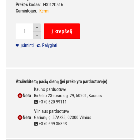
Prekės kodas:
FKO12D516
Gamintojas:
Kermi
Į krepšelį
Įsiminti
Palyginti
Atsiimkite tą pačią dieną (jei prekė yra parduotuvėje)
Kauno parduotuvė
Nėra
Birželio 23-iosios g. 29, 50201, Kaunas
+370 620 99111
Vilniaus parduotuvė
Nėra
Gariūnų g. 57A/25, 02300 Vilnius
+370 699 35893