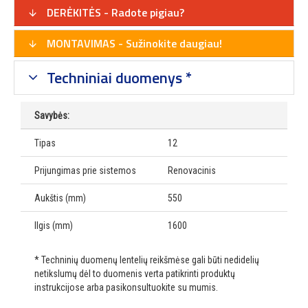
DERĖKITĖS - Radote pigiau?
MONTAVIMAS - Sužinokite daugiau!
Techniniai duomenys *
Savybės:
Tipas
12
Prijungimas prie sistemos
Renovacinis
Aukštis (mm)
550
Ilgis (mm)
1600
* Techninių duomenų lentelių reikšmėse gali būti nedidelių
netikslumų dėl to duomenis verta patikrinti produktų
instrukcijose arba pasikonsultuokite su mumis.