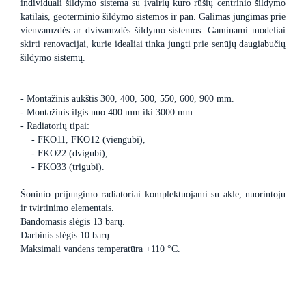
individuali šildymo sistema su įvairių kuro rūšių centrinio šildymo
katilais, geoterminio šildymo sistemos ir pan. Galimas jungimas prie
vienvamzdės ar dvivamzdės šildymo sistemos. Gaminami modeliai
skirti renovacijai, kurie idealiai tinka jungti prie senūjų daugiabučių
šildymo sistemų.
- Montažinis aukštis 300, 400, 500, 550, 600, 900 mm.
- Montažinis ilgis nuo 400 mm iki 3000 mm.
- Radiatorių tipai:
- FKO11, FKO12 (viengubi),
- FKO22 (dvigubi),
- FKO33 (trigubi).
Šoninio prijungimo radiatoriai komplektuojami su akle, nuorintoju
ir tvirtinimo elementais.
Bandomasis slėgis 13 barų.
Darbinis slėgis 10 barų.
Maksimali vandens temperatūra +110 °C.