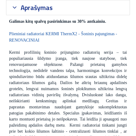
Aprašymas
Galimas kitų spalvų pasirinkimas su 30% antkainiu.
Plieniniai radiatoriai KERMI ThermX2 - Šoninis pajungimas -
RENOVACINIAI
Kermi profilinių šoninio prijungimo radiatorių serija – tai
populiariausia šildymo įranga, tiek naujose statybose, tiek
renovuojamuose objektuose. Pažangi prietaisų gamybos
technologija, nedidelė vandens talpa, harmoningas konvekcijos ir
spinduliavimo būdu atiduodamas šilumos srautas užtikrina didelę
radiatoriaus šilumos galią. Dailios be aštrių briaunų apdailinės
grotelės, lengvai nuimamos šoninės plokštumos užtikrina lengvą
radiatoriaus vidinių paviršių išvalymą. Dvisluoksnė lako danga,
neišskirianti kenksmingų aplinkai medžiagų. Greitas ir
paprastas montavimas naudojant gamykloje sukomplektuotas
patogias pakabinimo detales. Specialus įpakavimas, leidžiantis iš
karto montuoti prietaisą jo neišpokavus. Tai leidžia ji apsaugoti nuo
pažeidimų apdailos darbų metu. Kermi radiatoriai tinkami jungti
prie bet kokio šilumos šaltinio - centralizuoti šilumos tinklai , ar