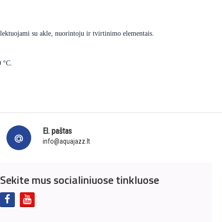
ektuojami su akle, nuorintoju ir tvirtinimo elementais.
0 °C.
El. paštas
info@aquajazz.lt
Sekite mus socialiniuose tinkluose