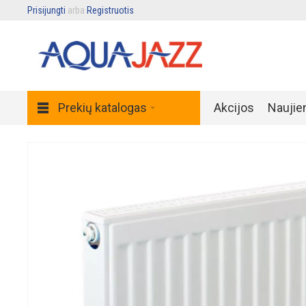
Prisijungti
arba
Registruotis
.
Prekių katalogas
Akcijos
Naujie