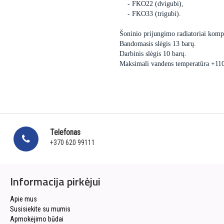
- FKO22 (dvigubi),
- FKO33 (trigubi).
Šoninio prijungimo radiatoriai kompl
Bandomasis slėgis 13 barų.
Darbinis slėgis 10 barų.
Maksimali vandens temperatūra +11
Telefonas
+370 620 99111
Informacija pirkėjui
Apie mus
Susisiekite su mumis
Apmokėjimo būdai