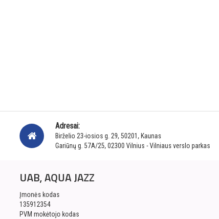
Adresai:
Birželio 23-iosios g. 29, 50201, Kaunas
Gariūnų g. 57A/25, 02300 Vilnius - Vilniaus verslo parkas
UAB, AQUA JAZZ
Įmonės kodas
135912354
PVM mokėtojo kodas