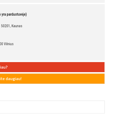
kė yra parduotuvėje)
9, 50201, Kaunas
00 Vilnius
iau?
te daugiau!