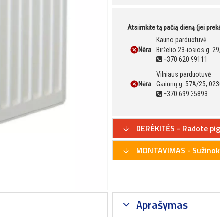
Atsiimkite tą pačią dieną (jei pre
Kauno parduotuvė
Nėra
Birželio 23-iosios g. 2
+370 620 99111
Vilniaus parduotuvė
Nėra
Gariūnų g. 57A/25, 023
+370 699 35893
DERĖKITĖS - Radote pig
MONTAVIMAS - Sužinoki
Aprašymas