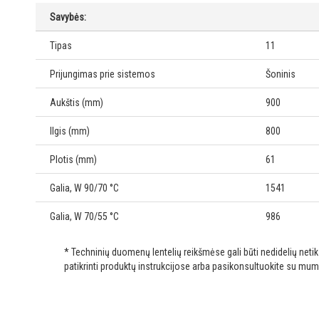
Savybės:
Tipas
11
Prijungimas prie sistemos
Šoninis
Aukštis (mm)
900
Ilgis (mm)
800
Plotis (mm)
61
Galia, W 90/70 °C
1541
Galia, W 70/55 °C
986
* Techninių duomenų lentelių reikšmėse gali būti nedidelių net
patikrinti produktų instrukcijose arba pasikonsultuokite su mum