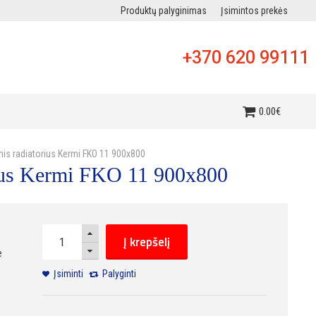
Produktų palyginimas
Įsimintos prekės
+370 620 99111
i
0
.
00
€
inis radiatorius Kermi FKO 11 900x800
orius Kermi FKO 11 900x800
Į krepšelį
e
Įsiminti
Palyginti