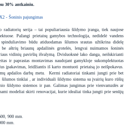
 su 30% antkainiu.
X2 - Šoninis pajungimas
 radiatorių serija – tai populiariausia šildymo įranga, tiek naujose
ektuose. Pažangi prietaisų gamybos technologija, nedidelė vandens
 spinduliavimo būdu atiduodamas šilumos srautas užtikrina didelę
s be aštrių briaunų apdailinės grotelės, lengvai nuimamos šoninės
iaus vidinių paviršių išvalymą. Dvisluoksnė lako danga, neišskirianti
itas ir paprastas montavimas naudojant gamykloje sukomplektuotas
us įpakavimas, leidžiantis iš karto montuoti prietaisą jo neišpokavus.
dimų apdailos darbų metu. Kermi radiatoriai tinkami jungti prie bet
i šilumos tinklai , ar individuali šildymo sistema su įvairių kuro rūšių
minio šildymo sistemos ir pan. Galimas jungimas prie vienvamzdės ar
i modeliai skirti renovacijai, kurie idealiai tinka jungti prie senūjų
 600, 900 mm.
3000 mm.