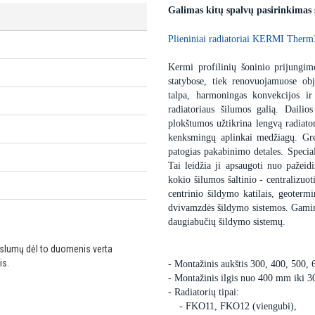
Galimas kitų spalvų pasirinkimas
Plieniniai radiatoriai KERMI Therm
Kermi profilinių šoninio prijungimo
statybose, tiek renovuojamuose obj
talpa, harmoningas konvekcijos ir
radiatoriaus šilumos galią. Dailio
plokštumos užtikrina lengvą radiator
kenksmingų aplinkai medžiagų. Gre
patogias pakabinimo detales. Special
Tai leidžia ji apsaugoti nuo pažei
kokio šilumos šaltinio - centralizuot
centrinio šildymo katilais, geoter
dvivamzdės šildymo sistemos. Gaminam
daugiabučių šildymo sistemų.
ikslumų dėl to duomenis verta
is.
- Montažinis aukštis 300, 400, 500,
- Montažinis ilgis nuo 400 mm iki 
- Radiatorių tipai:
- FKO11, FKO12 (viengubi),