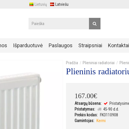
Lietuvių
Latviešu
nos
Išparduotuvė
Paslaugos
Straipsniai
Kontakta
Plieniniai radiatoriai
Plien
Plieninis radiat
167
.
00
€
Atsargų būsena:
Pristatysim
Pristatymas:
45-90 d.d.
Prekės kodas:
FKO110908
Gamintojas:
Kermi