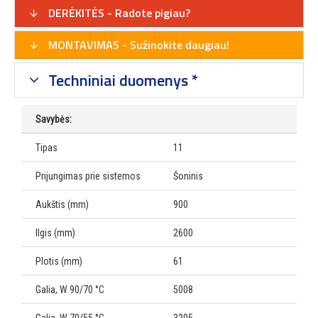
DERĖKITĖS - Radote pigiau?
MONTAVIMAS - Sužinokite daugiau!
Techniniai duomenys *
Savybės:
Tipas
11
Prijungimas prie sistemos
Šoninis
Aukštis (mm)
900
Ilgis (mm)
2600
Plotis (mm)
61
Galia, W 90/70 °C
5008