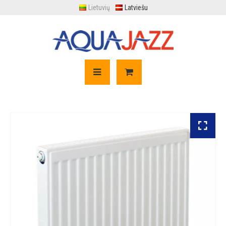
Lietuvių
Latviešu