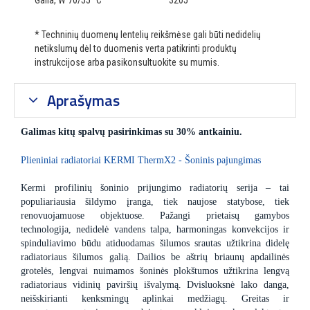
Galia, W 70/55 °C
3205
* Techninių duomenų lentelių reikšmėse gali būti nedidelių
netikslumų dėl to duomenis verta patikrinti produktų
instrukcijose arba pasikonsultuokite su mumis.
Aprašymas
Galimas kitų spalvų pasirinkimas su 30% antkainiu.
Plieniniai radiatoriai KERMI ThermX2 - Šoninis pajungimas
Kermi profilinių šoninio prijungimo radiatorių serija – tai
populiariausia šildymo įranga, tiek naujose statybose, tiek
renovuojamuose objektuose. Pažangi prietaisų gamybos
technologija, nedidelė vandens talpa, harmoningas konvekcijos ir
spinduliavimo būdu atiduodamas šilumos srautas užtikrina didelę
radiatoriaus šilumos galią. Dailios be aštrių briaunų apdailinės
grotelės, lengvai nuimamos šoninės plokštumos užtikrina lengvą
radiatoriaus vidinių paviršių išvalymą. Dvisluoksnė lako danga,
neišskirianti kenksmingų aplinkai medžiagų. Greitas ir