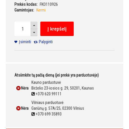
Prekės kodas:
FKO110926
Gamintojas:
Kermi
Į krepšelį
Įsiminti
Palyginti
Atsiimkite tą pačią dieną (jei prekė yra parduotuvėje)
Kauno parduotuvė
Nėra
Birželio 23-iosios g. 29, 50201, Kaunas
+370 620 99111
Vilniaus parduotuvė
Nėra
Gariūnų g. 57A/25, 02300 Vilnius
+370 699 35893