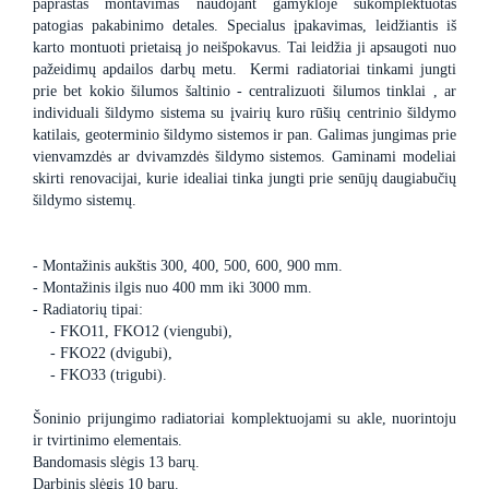
paprastas montavimas naudojant gamykloje sukomplektuotas
patogias pakabinimo detales. Specialus įpakavimas, leidžiantis iš
karto montuoti prietaisą jo neišpokavus. Tai leidžia ji apsaugoti nuo
pažeidimų apdailos darbų metu. Kermi radiatoriai tinkami jungti
prie bet kokio šilumos šaltinio - centralizuoti šilumos tinklai , ar
individuali šildymo sistema su įvairių kuro rūšių centrinio šildymo
katilais, geoterminio šildymo sistemos ir pan. Galimas jungimas prie
vienvamzdės ar dvivamzdės šildymo sistemos. Gaminami modeliai
skirti renovacijai, kurie idealiai tinka jungti prie senūjų daugiabučių
šildymo sistemų.
- Montažinis aukštis 300, 400, 500, 600, 900 mm.
- Montažinis ilgis nuo 400 mm iki 3000 mm.
- Radiatorių tipai:
- FKO11, FKO12 (viengubi),
- FKO22 (dvigubi),
- FKO33 (trigubi).
Šoninio prijungimo radiatoriai komplektuojami su akle, nuorintoju
ir tvirtinimo elementais.
Bandomasis slėgis 13 barų.
Darbinis slėgis 10 barų.